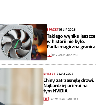
SPRZĘT
01 LIP 2026
Takiego wyniku jeszcze
w historii nie było.
Padła magiczna granica
DAMIAN JAROSZEWSKI
0
SPRZĘT
19 MAJ 2026
Chiny zatrzasnęły drzwi.
Najbardziej ucierpi na
tym NVIDIA
PRZEMYSŁAW BANASIAK
0