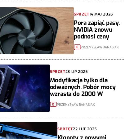
SPRZĘT
14 MAJ 2026
Pora zapiąć pasy.
NVIDIA znowu
podnosi ceny
PRZEMYSŁAW BANASIAK
0
SPRZĘT
23 LIP 2025
Modyfikacja tylko dla
odważnych. Pobór mocy
wzrasta do 2000 W
PRZEMYSŁAW BANASIAK
0
SPRZĘT
22 LUT 2025
Kłopoty z nowymi