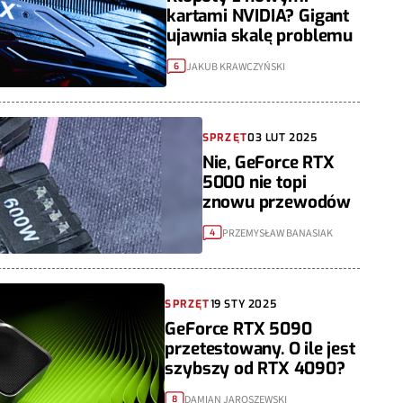
kartami NVIDIA? Gigant
ujawnia skalę problemu
JAKUB KRAWCZYŃSKI
6
SPRZĘT
03 LUT 2025
Nie, GeForce RTX
5000 nie topi
znowu przewodów
PRZEMYSŁAW BANASIAK
4
SPRZĘT
19 STY 2025
GeForce RTX 5090
przetestowany. O ile jest
szybszy od RTX 4090?
DAMIAN JAROSZEWSKI
8