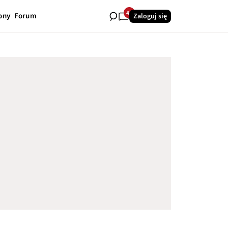
41
ony
Forum
Zaloguj się