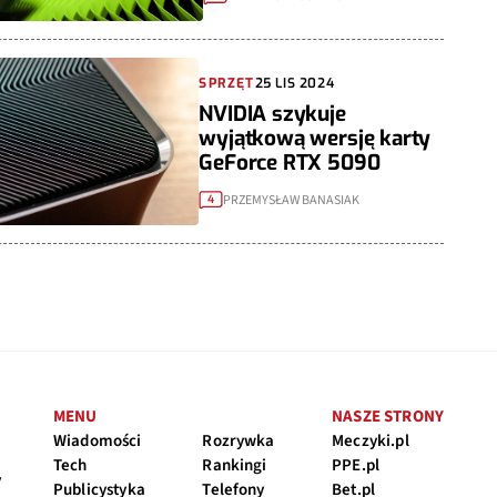
SPRZĘT
25 LIS 2024
NVIDIA szykuje
wyjątkową wersję karty
GeForce RTX 5090
PRZEMYSŁAW BANASIAK
4
MENU
NASZE STRONY
Wiadomości
Rozrywka
Meczyki.pl
Tech
Rankingi
PPE.pl
y
Publicystyka
Telefony
Bet.pl