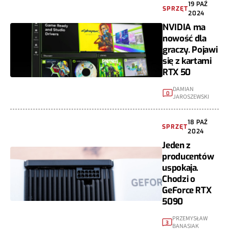
19 PAŹ
SPRZĘT
2024
NVIDIA ma
nowość dla
graczy. Pojawi
się z kartami
RTX 50
DAMIAN
0
JAROSZEWSKI
18 PAŹ
SPRZĘT
2024
Jeden z
producentów
uspokaja.
Chodzi o
GeForce RTX
5090
PRZEMYSŁAW
3
BANASIAK