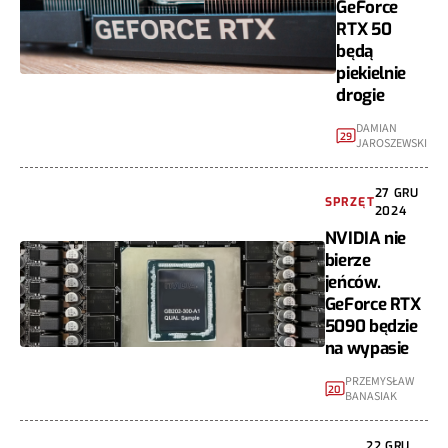
GeForce
RTX 50
będą
piekielnie
drogie
DAMIAN
29
JAROSZEWSKI
27 GRU
SPRZĘT
2024
NVIDIA nie
bierze
jeńców.
GeForce RTX
5090 będzie
na wypasie
PRZEMYSŁAW
20
BANASIAK
22 GRU