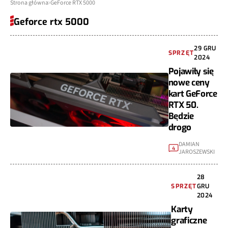
Strona główna
GeForce RTX 5000
Geforce rtx 5000
29 GRU
SPRZĘT
2024
Pojawiły się
nowe ceny
kart GeForce
RTX 50.
Będzie
drogo
DAMIAN
4
JAROSZEWSKI
28
SPRZĘT
GRU
2024
Karty
graficzne