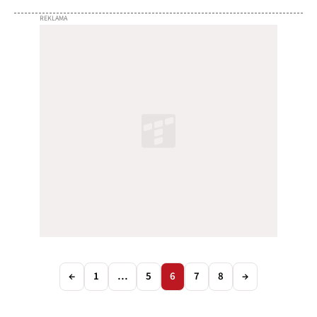
←
1
…
5
6
7
8
→