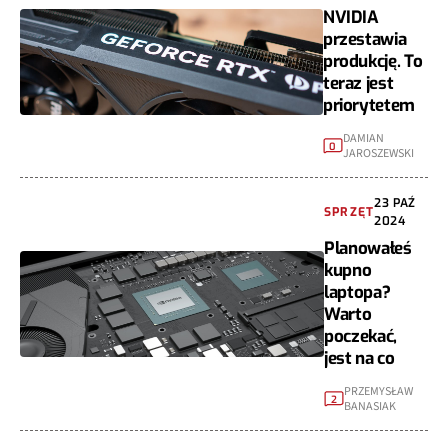
NVIDIA
przestawia
produkcję. To
teraz jest
priorytetem
DAMIAN
0
JAROSZEWSKI
23 PAŹ
SPRZĘT
2024
Planowałeś
kupno
laptopa?
Warto
poczekać,
jest na co
PRZEMYSŁAW
2
BANASIAK