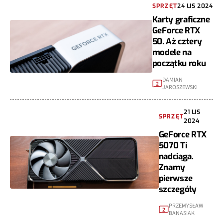
SPRZĘT
24 LIS 2024
Karty graficzne
GeForce RTX
50. Aż cztery
modele na
początku roku
DAMIAN
2
JAROSZEWSKI
21 LIS
SPRZĘT
2024
GeForce RTX
5070 Ti
nadciąga.
Znamy
pierwsze
szczegóły
PRZEMYSŁAW
2
BANASIAK