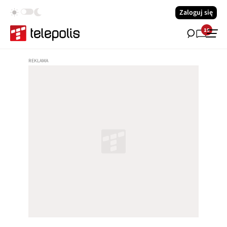
Zaloguj się
19