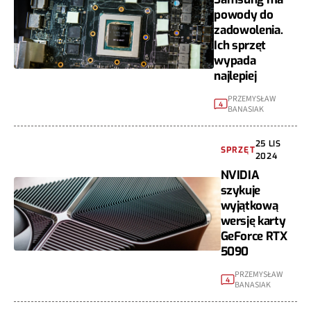
powody do
zadowolenia.
Ich sprzęt
wypada
najlepiej
PRZEMYSŁAW
4
BANASIAK
25 LIS
SPRZĘT
2024
NVIDIA
szykuje
wyjątkową
wersję karty
GeForce RTX
5090
PRZEMYSŁAW
4
BANASIAK