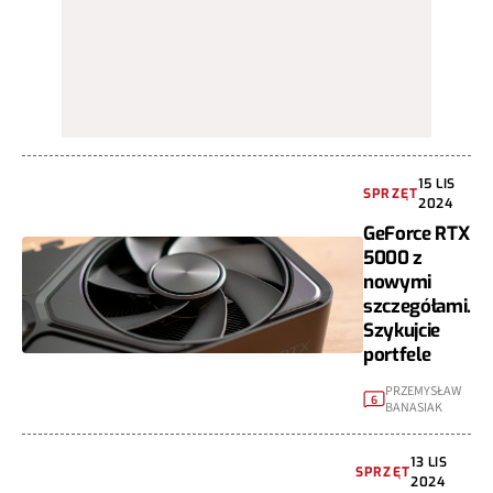
15 LIS
SPRZĘT
2024
GeForce RTX
5000 z
nowymi
szczegółami.
Szykujcie
portfele
PRZEMYSŁAW
6
BANASIAK
13 LIS
SPRZĘT
2024