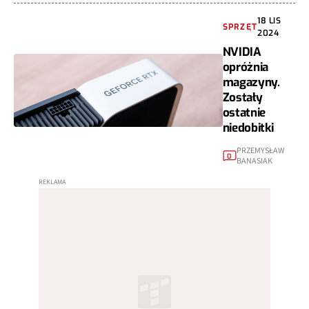
18 LIS
SPRZĘT
2024
NVIDIA
opróżnia
magazyny.
Zostały
ostatnie
niedobitki
PRZEMYSŁAW
0
BANASIAK