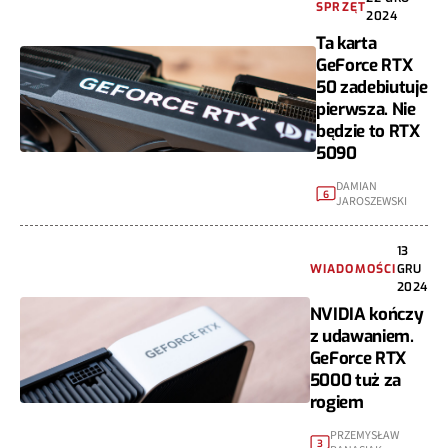
SPRZĘT
2024
Ta karta
GeForce RTX
50 zadebiutuje
pierwsza. Nie
będzie to RTX
5090
DAMIAN
6
JAROSZEWSKI
13
WIADOMOŚCI
GRU
2024
NVIDIA kończy
z udawaniem.
GeForce RTX
5000 tuż za
rogiem
PRZEMYSŁAW
3