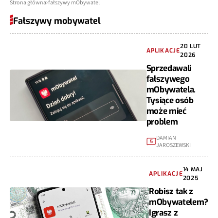
Strona główna
fałszywy mObywatel
Fałszywy mobywatel
20 LUT
APLIKACJE
2026
Sprzedawali
fałszywego
mObywatela.
Tysiące osób
może mieć
problem
DAMIAN
5
JAROSZEWSKI
14 MAJ
APLIKACJE
2025
Robisz tak z
mObywatelem?
Igrasz z