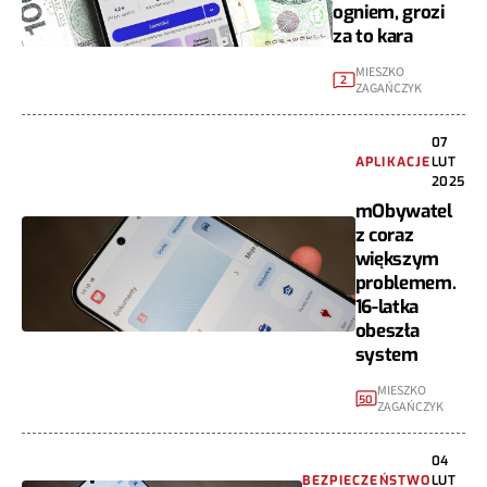
ogniem, grozi
za to kara
MIESZKO
2
ZAGAŃCZYK
07
APLIKACJE
LUT
2025
mObywatel
z coraz
większym
problemem.
16-latka
obeszła
system
MIESZKO
50
ZAGAŃCZYK
04
BEZPIECZEŃSTWO
LUT