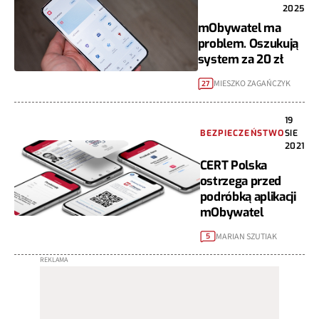
2025
mObywatel ma
problem. Oszukują
system za 20 zł
MIESZKO ZAGAŃCZYK
27
19
BEZPIECZEŃSTWO
SIE
2021
CERT Polska
ostrzega przed
podróbką aplikacji
mObywatel
MARIAN SZUTIAK
5