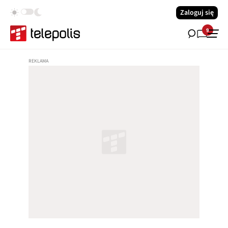
Zaloguj się
9