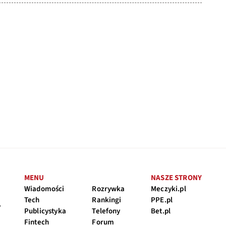
MENU
NASZE STRONY
Wiadomości
Rozrywka
Meczyki.pl
Tech
Rankingi
PPE.pl
y
Publicystyka
Telefony
Bet.pl
Fintech
Forum