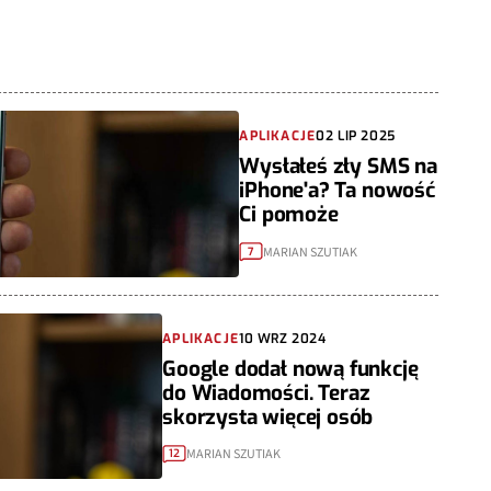
APLIKACJE
02 LIP 2025
Wysłałeś zły SMS na
iPhone'a? Ta nowość
Ci pomoże
MARIAN SZUTIAK
7
APLIKACJE
10 WRZ 2024
Google dodał nową funkcję
do Wiadomości. Teraz
skorzysta więcej osób
MARIAN SZUTIAK
12