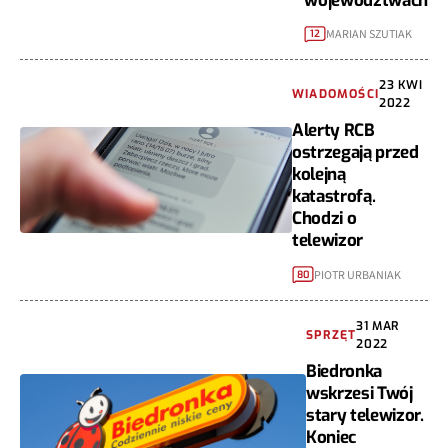
województwach
MARIAN SZUTIAK
12
23 KWI
WIADOMOŚCI
2022
Alerty RCB
ostrzegają przed
kolejną
katastrofą.
Chodzi o
telewizor
PIOTR URBANIAK
80
31 MAR
SPRZĘT
2022
Biedronka
wskrzesi Twój
stary telewizor.
Koniec