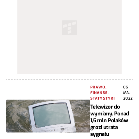
PRAWO,
05
FINANSE,
MAJ
STATYSTYKI
2022
Telewizor do
wymiany. Ponad
1,5 mln Polaków
grozi utrata
sygnału