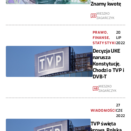
Znamy kwotę
MIESZKO
23
ZAGAŃCZYK
PRAWO,
20
FINANSE,
LIP
STATYSTYKI
2022
Decyzja UKE
narusza
Konstytucję.
Chodzi o TVP i
DVB-T
MIESZKO
48
ZAGAŃCZYK
27
WIADOMOŚCI
CZE
2022
TVP święta
krowa. Polska