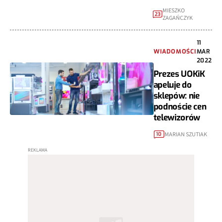
MIESZKO
23
ZAGAŃCZYK
11
WIADOMOŚCI
MAR
2022
Prezes UOKiK
apeluje do
sklepów: nie
podnoście cen
telewizorów
MARIAN SZUTIAK
10