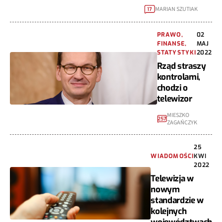
MARIAN SZUTIAK
17
PRAWO,
02
FINANSE,
MAJ
STATYSTYKI
2022
Rząd straszy
kontrolami,
chodzi o
telewizor
MIESZKO
257
ZAGAŃCZYK
25
WIADOMOŚCI
KWI
2022
Telewizja w
nowym
standardzie w
kolejnych