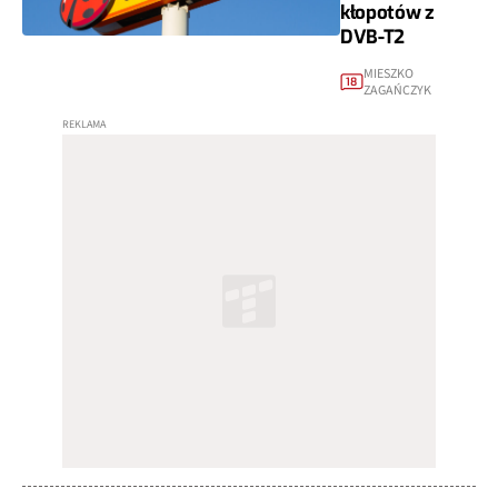
kłopotów z
DVB-T2
MIESZKO
18
ZAGAŃCZYK