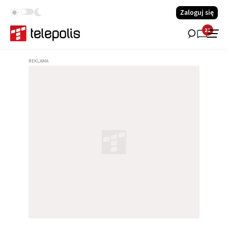
Zaloguj się
21