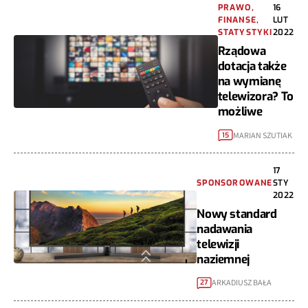
PRAWO,
16
FINANSE,
LUT
STATYSTYKI
2022
Rządowa
dotacja także
na wymianę
telewizora? To
możliwe
MARIAN SZUTIAK
15
17
SPONSOROWANE
STY
2022
Nowy standard
nadawania
telewizji
naziemnej
ARKADIUSZ BAŁA
27