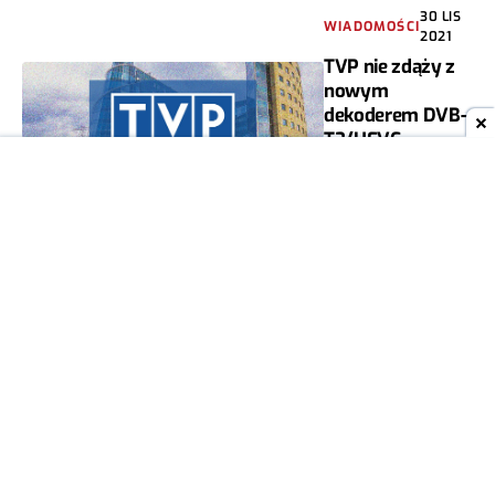
30 LIS
WIADOMOŚCI
2021
TVP nie zdąży z
nowym
dekoderem DVB-
T2/HEVC.
Przyczynę łatwo
odgadnąć
MARIAN SZUTIAK
28
10
TELEWIZJA
LIS
I VOD
2021
Uwaga,
przekręt!
Telewizory
DVB-T2 tylko
z HEVC
MIESZKO
13