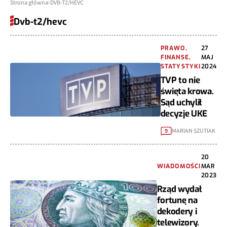
Strona główna
DVB-T2/HEVC
Dvb-t2/hevc
PRAWO,
27
FINANSE,
MAJ
STATYSTYKI
2024
TVP to nie
święta krowa.
Sąd uchylił
decyzje UKE
MARIAN SZUTIAK
9
20
WIADOMOŚCI
MAR
2023
Rząd wydał
fortunę na
dekodery i
telewizory.