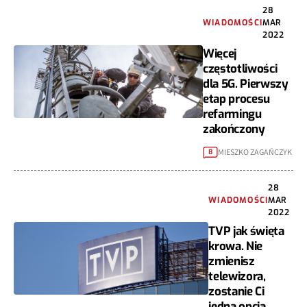
28
WIADOMOŚCI
MAR
2022
Więcej
częstotliwości
dla 5G. Pierwszy
etap procesu
refarmingu
zakończony
MIESZKO ZAGAŃCZYK
8
28
WIADOMOŚCI
MAR
2022
TVP jak święta
krowa. Nie
zmienisz
telewizora,
zostanie Ci
jedna opcja