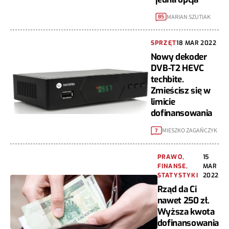
MARIAN SZUTIAK
85
SPRZĘT
18 MAR 2022
Nowy dekoder
DVB-T2 HEVC
techbite.
Zmieścisz się w
limicie
dofinansowania
MIESZKO ZAGAŃCZYK
7
PRAWO,
15
FINANSE,
MAR
STATYSTYKI
2022
Rząd da Ci
nawet 250 zł.
Wyższa kwota
dofinansowania