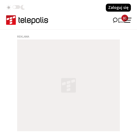
Zaloguj się
33