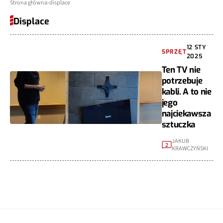
Strona główna
displace
Displace
12 STY
SPRZĘT
2025
Ten TV nie
potrzebuje
kabli. A to nie
jego
najciekawsza
sztuczka
JAKUB
2
KRAWCZYŃSKI