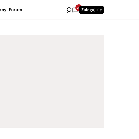
25
ony
Forum
Zaloguj się