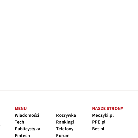
MENU
NASZE STRONY
Wiadomości
Rozrywka
Meczyki.pl
Tech
Rankingi
PPE.pl
y
Publicystyka
Telefony
Bet.pl
Fintech
Forum