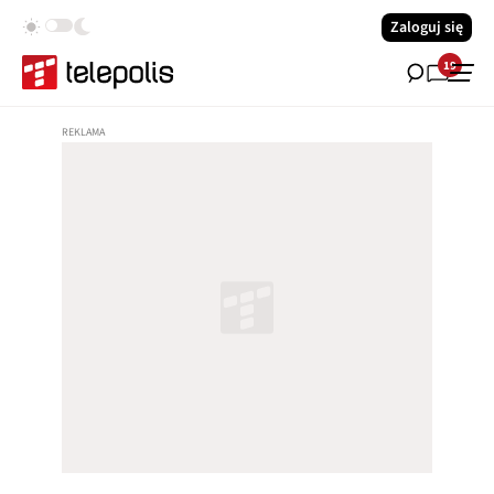
Zaloguj się
19