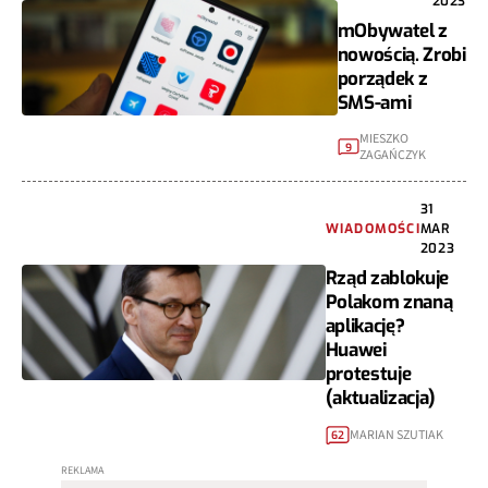
2023
mObywatel z
nowością. Zrobi
porządek z
SMS-ami
MIESZKO
9
ZAGAŃCZYK
31
WIADOMOŚCI
MAR
2023
Rząd zablokuje
Polakom znaną
aplikację?
Huawei
protestuje
(aktualizacja)
MARIAN SZUTIAK
62