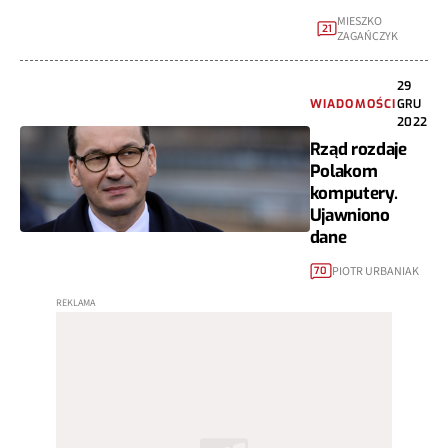
MIESZKO
21
ZAGAŃCZYK
29
WIADOMOŚCI
GRU
2022
Rząd rozdaje
Polakom
komputery.
Ujawniono
dane
PIOTR URBANIAK
70