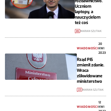
rozdawnictwo.
Uczniom
laptopy, a
nauczycielom
też coś
MARIAN SZUTIAK
85
20
WIADOMOŚCI
KWI
2023
Rząd PiS
zmienił zdanie.
Wraca
zlikwidowane
ministerstwo
MARIAN SZUTIAK
22
12
WIADOMOŚCI
KWI