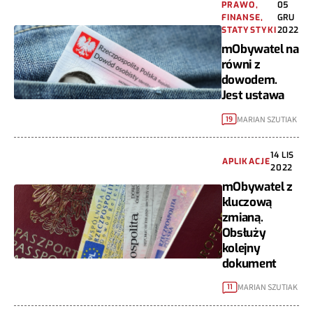
PRAWO,
05
FINANSE,
GRU
STATYSTYKI
2022
mObywatel na
równi z
dowodem.
Jest ustawa
MARIAN SZUTIAK
19
14 LIS
APLIKACJE
2022
mObywatel z
kluczową
zmianą.
Obsłuży
kolejny
dokument
MARIAN SZUTIAK
11