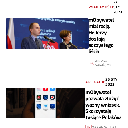
27
WIADOMOŚCI
STY
2023
mObywatel
miał rację.
Hejterzy
dostają
soczystego
liścia
MIESZKO
84
ZAGAŃCZYK
25 STY
APLIKACJE
2023
mObywatel
pozwala złożyć
ważny wniosek.
Skorzystają
tysiące Polaków
MARIAN SZUTIAK
16