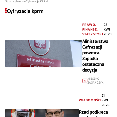
Strona główna
Cyfryzacja KPRM
Cyfryzacja kprm
PRAWO,
25
FINANSE,
KWI
STATYSTYKI
2023
Ministerstwa
Cyfryzacji
powraca.
Zapadła
ostateczna
decyzja
MIESZKO
4
ZAGAŃCZYK
21
WIADOMOŚCI
KWI
2023
Rząd podkręca