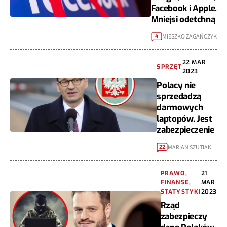
Facebook i Apple.
Mniejsi odetchną
MIESZKO ZAGAŃCZYK
4
22 MAR
SPRZĘT
2023
Polacy nie
sprzedadzą
darmowych
laptopów. Jest
zabezpieczenie
MARIAN SZUTIAK
22
PRAWO,
21
FINANSE,
MAR
STATYSTYKI
2023
Rząd
zabezpieczy