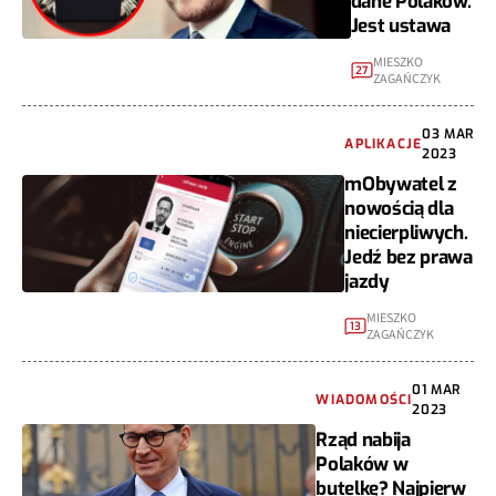
dane Polaków.
Jest ustawa
MIESZKO
27
ZAGAŃCZYK
03 MAR
APLIKACJE
2023
mObywatel z
nowością dla
niecierpliwych.
Jedź bez prawa
jazdy
MIESZKO
13
ZAGAŃCZYK
01 MAR
WIADOMOŚCI
2023
Rząd nabija
Polaków w
butelkę? Najpierw