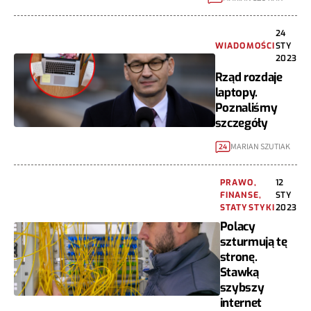
24
WIADOMOŚCI
STY
2023
Rząd rozdaje
laptopy.
Poznaliśmy
szczegóły
MARIAN SZUTIAK
24
PRAWO,
12
FINANSE,
STY
STATYSTYKI
2023
Polacy
szturmują tę
stronę.
Stawką
szybszy
internet