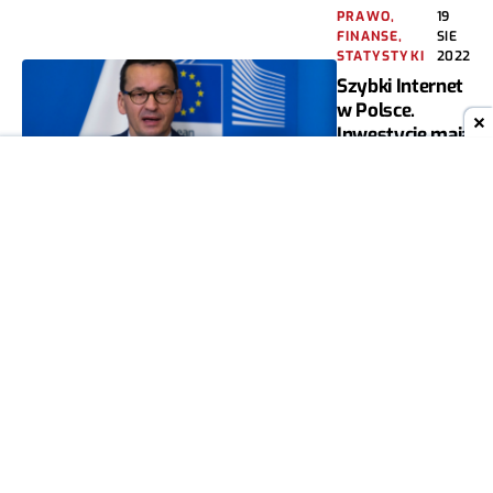
PRAWO,
19
FINANSE,
SIE
STATYSTYKI
2022
Szybki Internet
w Polsce.
Inwestycje mają
pochłonąć
ponad 11 mld zł
MARIAN SZUTIAK
42
PRAWO,
02
FINANSE,
CZE
STATYSTYKI
2022
mObywatel w
końcu zastąpi
dowód
osobisty
MIESZKO
7
ZAGAŃCZYK