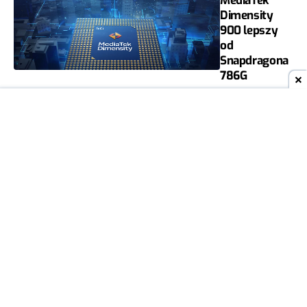
MediaTek
Dimensity
900 lepszy
od
Snapdragona
786G
MICHAŁ ŚWIECH
0
06
SPRZĘT
MAJ
2021
IBM
pokazał
pierwszy
układ 2
nm
MICHAŁ
0
ŚWIECH