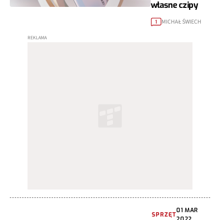
własne czipy
MICHAŁ ŚWIECH
1
01 MAR
SPRZĘT
2022