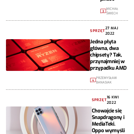
MICHAŁ
3
ŚWIECH
27 MAJ
SPRZĘT
2022
Jedna płyta
główna, dwa
chipsety? Tak,
przynajmniej w
przypadku AMD
PRZEMYSŁAW
4
BANASIAK
16 KWI
SPRZĘT
2022
Chowajcie się
Snapdragony i
MediaTeki.
Oppo wymyśli