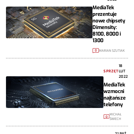
MediaTek
prezentuje
nowe chipsety
Dimensity:
8100, 8000 i
1300
MARIAN SZUTIAK
0
18
SPRZĘT
LUT
2022
MediaTek
wzmocni
najtańsze
telefony
MICHAŁ
0
ŚWIECH
21 PAŹ