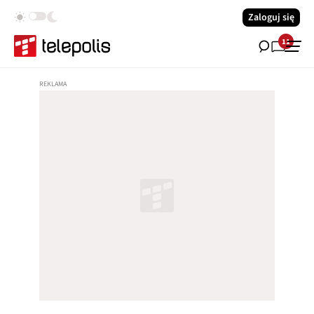
Zaloguj się
11