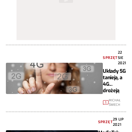
22
SPRZĘT
SIE
2021
Układy 5G
tanieją, a
4G...
drożeją
MICHAŁ
1
ŚWIECH
29 LIP
SPRZĘT
2021