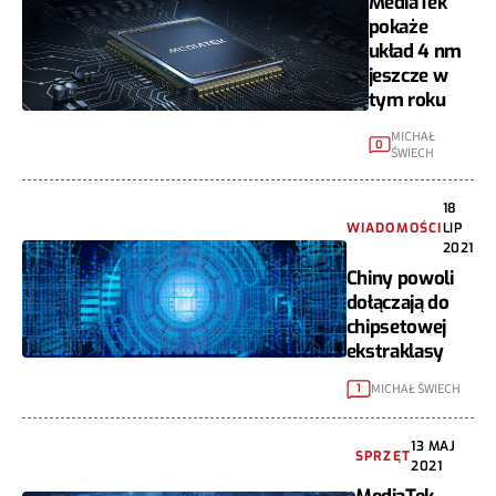
MediaTek
pokaże
układ 4 nm
jeszcze w
tym roku
MICHAŁ
0
ŚWIECH
18
WIADOMOŚCI
LIP
2021
Chiny powoli
dołączają do
chipsetowej
ekstraklasy
MICHAŁ ŚWIECH
1
13 MAJ
SPRZĘT
2021