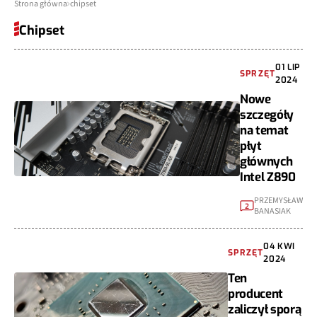
Strona główna
chipset
Chipset
01 LIP
SPRZĘT
2024
Nowe
szczegóły
na temat
płyt
głównych
Intel Z890
PRZEMYSŁAW
2
BANASIAK
04 KWI
SPRZĘT
2024
Ten
producent
zaliczył sporą