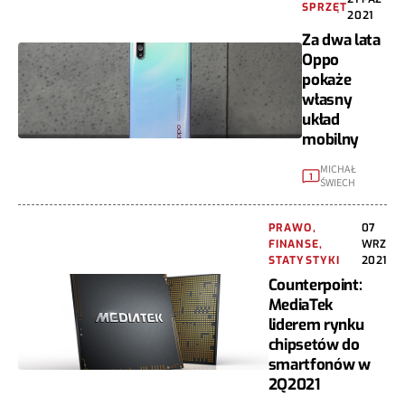
SPRZĘT
2021
Za dwa lata
Oppo
pokaże
własny
układ
mobilny
MICHAŁ
1
ŚWIECH
PRAWO,
07
FINANSE,
WRZ
STATYSTYKI
2021
Counterpoint:
MediaTek
liderem rynku
chipsetów do
smartfonów w
2Q2021