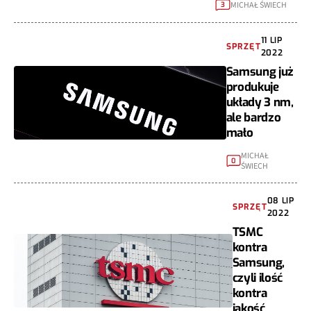
MICHAŁ ŚWIECH
3
11 LIP
SPRZĘT
2022
Samsung już
produkuje
układy 3 nm,
ale bardzo
mało
MICHAŁ
0
ŚWIECH
08 LIP
SPRZĘT
2022
TSMC
kontra
Samsung,
czyli ilość
kontra
jakość