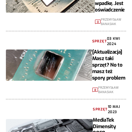
wpadkę. Jest
oświadczenie
PRZEMYSŁAW
0
BANASIAK
03 KWI
SPRZĘT
2024
[Aktualizacja]
Masz taki
sprzęt? No to
masz też
spory problem
PRZEMYSŁAW
8
BANASIAK
10 MAJ
SPRZĘT
2023
MediaTek
Dimensity