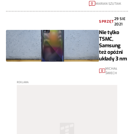
MARIAN SZUTIAK
0
29 SIE
SPRZĘT
2021
Nie tylko
TSMC,
Samsung
też opóźni
układy 3 nm
MICHAŁ
0
ŚWIECH