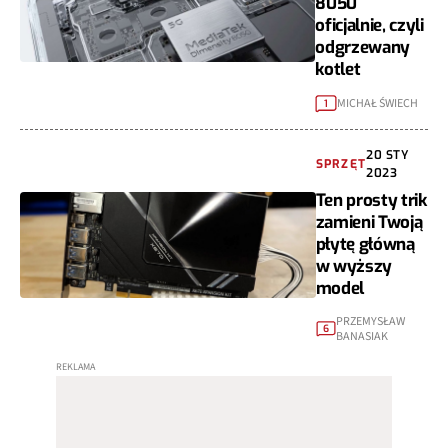
8050
oficjalnie, czyli
odgrzewany
kotlet
MICHAŁ ŚWIECH
1
20 STY
SPRZĘT
2023
Ten prosty trik
zamieni Twoją
płytę główną
w wyższy
model
PRZEMYSŁAW
6
BANASIAK