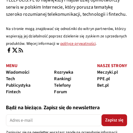
TELEPOLIS.PL to największy i najbardziej opiniotwórczy
serwis w polskim Internecie, który porusza tematykę
szeroko rozumianej telekomunikacji, technologii i fintechu.
Na stronie mogą znajdować się odnośniki do witryn partnerów, którzy
wspierają jej działalność poprzez dzielenie się zyskiem ze sprzedanych
produktów. Więcej informacji w
polityce prywatności
.
MENU
NASZE STRONY
Wiadomości
Rozrywka
Meczyki.pl
Tech
Rankingi
PPE.pl
Publicystyka
Telefony
Bet.pl
Fintech
Forum
Bądź na bieżąco. Zapisz się do newslettera
Zapisz się
Zapisując się na newsletter wyrażasz zgodę na przesyłanie informacji