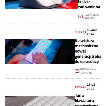
będzie
zadowolony
PRZEMYSŁAW
0
BANASIAK
15 MAR
SPRZĘT
2024
Klawiatura
mechaniczna
nowej
generacji trafia
do sprzedaży
PRZEMYSŁAW
2
BANASIAK
22 LIS
SPRZĘT
2023
Tania
klawiatura
mechaniczna,