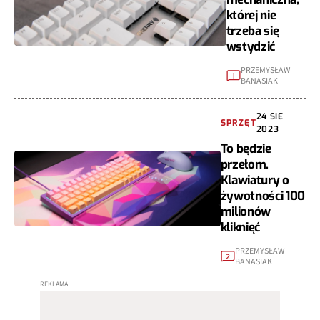
której nie
trzeba się
wstydzić
PRZEMYSŁAW
1
BANASIAK
24 SIE
SPRZĘT
2023
To będzie
przełom.
Klawiatury o
żywotności 100
milionów
kliknięć
PRZEMYSŁAW
2
BANASIAK