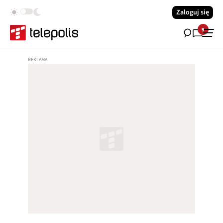
Zaloguj się
9