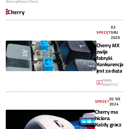
Strona główna
Cherry
Cherry
02
SPRZĘT
GRU
2025
Cherry MX
zwija
fabryki.
Konkurencja
jest za duża
PAWEŁ
0
MARETYCZ
02 SIE
SPRZĘT
2024
Cherry ma
hiciora.
Każdy gracz