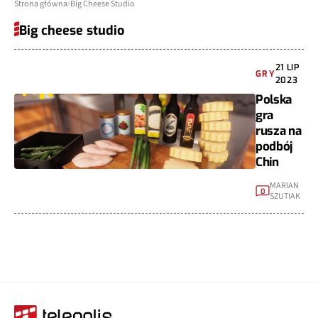
Strona główna
Big Cheese Studio
Big cheese studio
21 LIP
GRY
2023
Polska
gra
rusza na
podbój
Chin
MARIAN
0
SZUTIAK