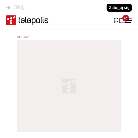
Zaloguj się
40