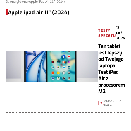
Strona główna
Apple iPad Air 11" (2024)
Apple ipad air 11" (2024)
13
TESTY
PAŹ
SPRZĘTU
2024
Ten tablet
jest lepszy
od Twojego
laptopa.
Test iPad
Air z
procesorem
M2
ARKADIUSZ
2
BAŁA