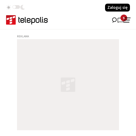
Zaloguj się
9