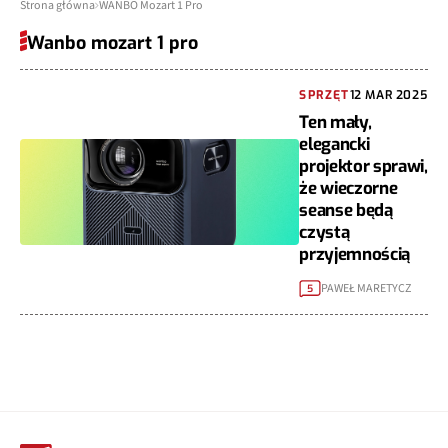
Strona główna
WANBO Mozart 1 Pro
Wanbo mozart 1 pro
SPRZĘT
12 MAR 2025
Ten mały,
elegancki
projektor sprawi,
że wieczorne
seanse będą
czystą
przyjemnością
PAWEŁ MARETYCZ
5