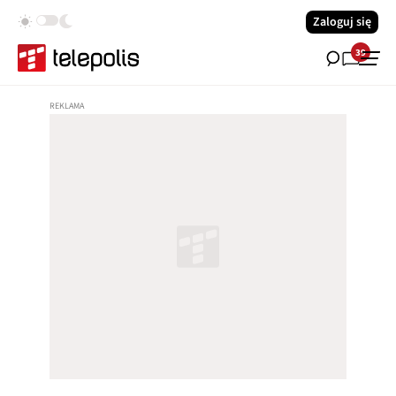
Zaloguj się
39