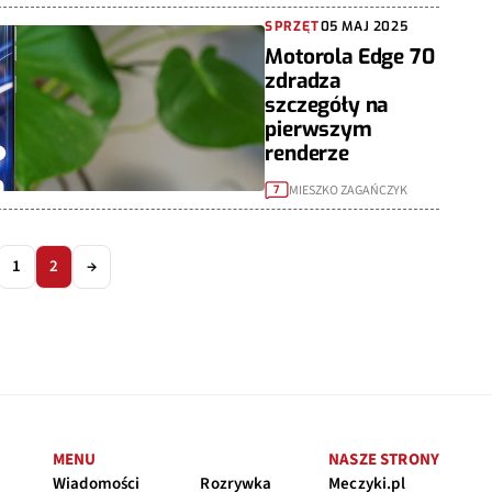
SPRZĘT
05 MAJ 2025
Motorola Edge 70
zdradza
szczegóły na
pierwszym
renderze
MIESZKO ZAGAŃCZYK
7
1
2
→
MENU
NASZE STRONY
Wiadomości
Rozrywka
Meczyki.pl