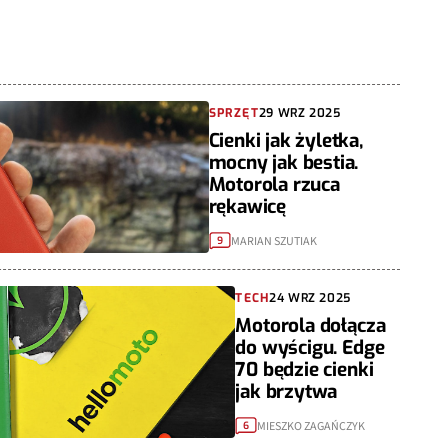
SPRZĘT
29 WRZ 2025
Cienki jak żyletka,
mocny jak bestia.
Motorola rzuca
rękawicę
MARIAN SZUTIAK
9
TECH
24 WRZ 2025
Motorola dołącza
do wyścigu. Edge
70 będzie cienki
jak brzytwa
MIESZKO ZAGAŃCZYK
6