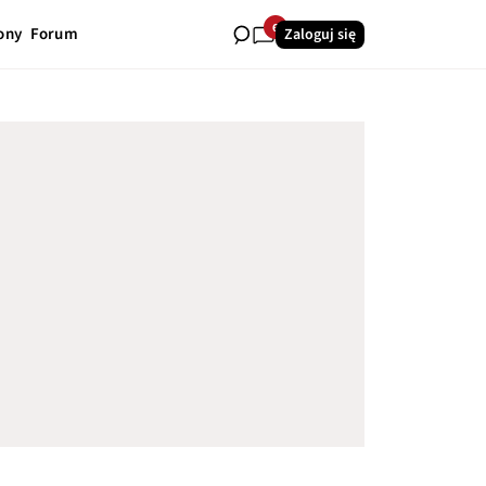
6
ony
Forum
Zaloguj się