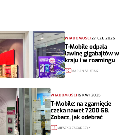
WIADOMOŚCI
27 CZE 2025
T-Mobile odpala
lawinę gigabajtów w
kraju i w roamingu
MARIAN SZUTIAK
10
WIADOMOŚCI
15 KWI 2025
T-Mobile: na zgarnięcie
czeka nawet 7200 GB.
Zobacz, jak odebrać
MIESZKO ZAGAŃCZYK
14