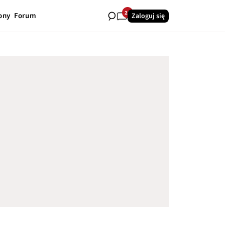
28
ony
Forum
Zaloguj się