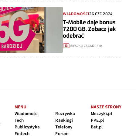
WIADOMOŚCI
26 CZE 2024
T-Mobile daje bonus
7200 GB. Zobacz jak
odebrać
MIESZKO ZAGAŃCZYK
13
MENU
NASZE STRONY
Wiadomości
Rozrywka
Meczyki.pl
Tech
Rankingi
PPE.pl
y
Publicystyka
Telefony
Bet.pl
Fintech
Forum