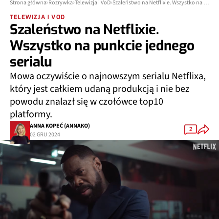
Strona główna
Rozrywka
Telewizja i VoD
Szaleństwo na Netflixie. Wszystko na punkcie jednego serialu
TELEWIZJA I VOD
Szaleństwo na Netflixie.
Wszystko na punkcie jednego
serialu
Mowa oczywiście o najnowszym serialu Netflixa,
który jest całkiem udaną produkcją i nie bez
powodu znalazł się w czołówce top10
platformy.
ANNA KOPEĆ (ANNAKO)
2
02 GRU 2024