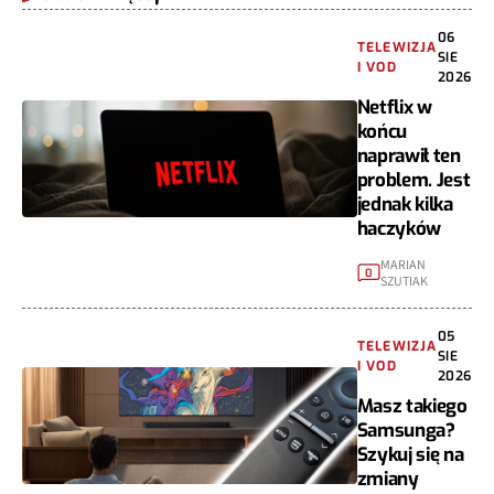
06
TELEWIZJA
SIE
I VOD
2026
Netflix w
końcu
naprawił ten
problem. Jest
jednak kilka
haczyków
MARIAN
0
SZUTIAK
05
TELEWIZJA
SIE
I VOD
2026
Masz takiego
Samsunga?
Szykuj się na
zmiany