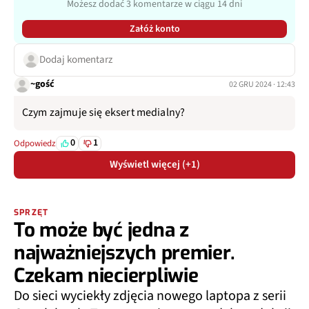
Możesz dodać 3 komentarze w ciągu 14 dni
Załóż konto
Dodaj komentarz
~gość
02 GRU 2024 · 12:43
Czym zajmuje się eksert medialny?
0
1
Odpowiedz
Wyświetl więcej (+1)
SPRZĘT
To może być jedna z
najważniejszych premier.
Czekam niecierpliwie
Do sieci wyciekły zdjęcia nowego laptopa z serii