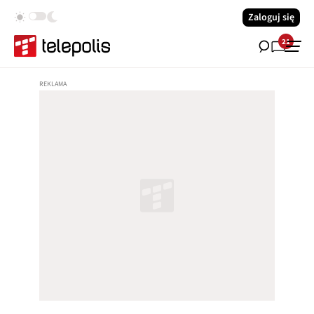
Zaloguj się
21