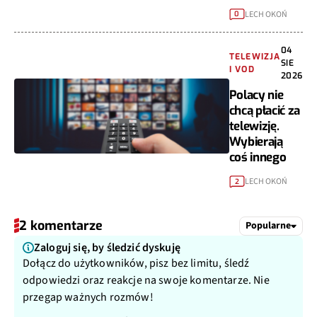
LECH OKOŃ
0
04
TELEWIZJA
SIE
I VOD
2026
Polacy nie
chcą płacić za
telewizję.
Wybierają
coś innego
LECH OKOŃ
2
2 komentarze
Popularne
Zaloguj się, by śledzić dyskuję
Dołącz do użytkowników, pisz bez limitu, śledź
odpowiedzi oraz reakcje na swoje komentarze. Nie
przegap ważnych rozmów!