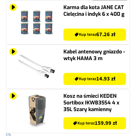
Karma dla kota JANE CAT
Cielęcina i indyk 6 x 400 g
67.26 zł
Kup teraz
Kabel antenowy gniazdo -
wtyk HAMA 3 m
14.93 zł
Kup teraz
Kosz na śmieci KEDEN
Sortibox IKWB35S4 4 x
35L Szary kamienny
159.99 zł
Kup teraz