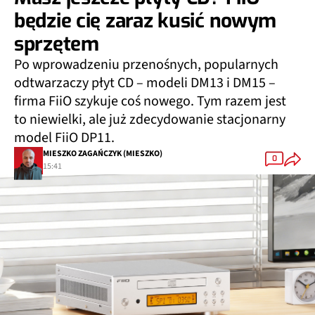
będzie cię zaraz kusić nowym
sprzętem
Po wprowadzeniu przenośnych, popularnych
odtwarzaczy płyt CD – modeli DM13 i DM15 –
firma FiiO szykuje coś nowego. Tym razem jest
to niewielki, ale już zdecydowanie stacjonarny
model FiiO DP11.
MIESZKO ZAGAŃCZYK (MIESZKO)
0
15:41