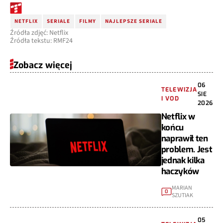
NETFLIX
SERIALE
FILMY
NAJLEPSZE SERIALE
Źródła zdjęć: Netflix
Źródła tekstu: RMF24
Zobacz więcej
06
TELEWIZJA
SIE
I VOD
2026
Netflix w
końcu
naprawił ten
problem. Jest
jednak kilka
haczyków
MARIAN
0
SZUTIAK
05