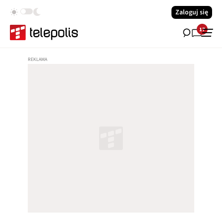
Zaloguj się
17