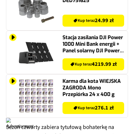
DED751625
24.99 zł
Kup teraz
Stacja zasilania DJI Power
1000 Mini Bank energii +
Panel solarny DJI Power
200W + Kabel MC4
4219.99 zł
Kup teraz
Karma dla kota WIEJSKA
ZAGRODA Mono
Przepiórka 24 x 400 g
276.1 zł
Kup teraz
Sezon czwarty zabiera tytułową bohaterkę na