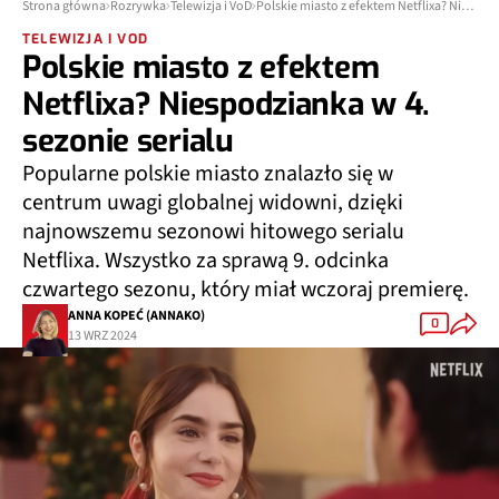
Strona główna
Rozrywka
Telewizja i VoD
Polskie miasto z efektem Netflixa? Niespodzianka w 4. sezonie serialu
TELEWIZJA I VOD
Polskie miasto z efektem
Netflixa? Niespodzianka w 4.
sezonie serialu
Popularne polskie miasto znalazło się w
centrum uwagi globalnej widowni, dzięki
najnowszemu sezonowi hitowego serialu
Netflixa. Wszystko za sprawą 9. odcinka
czwartego sezonu, który miał wczoraj premierę.
ANNA KOPEĆ (ANNAKO)
0
13 WRZ 2024