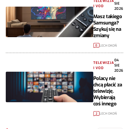
TELEWIZJA
SIE
I VOD
2026
Masz takiego
Samsunga?
Szykuj się na
zmiany
LECH OKOŃ
0
04
TELEWIZJA
SIE
I VOD
2026
Polacy nie
chcą płacić za
telewizję.
Wybierają
coś innego
LECH OKOŃ
2