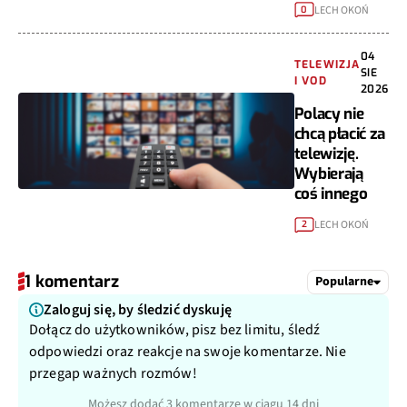
LECH OKOŃ
0
04
TELEWIZJA
SIE
I VOD
2026
Polacy nie
chcą płacić za
telewizję.
Wybierają
coś innego
LECH OKOŃ
2
1 komentarz
Popularne
Zaloguj się, by śledzić dyskuję
Dołącz do użytkowników, pisz bez limitu, śledź
odpowiedzi oraz reakcje na swoje komentarze. Nie
przegap ważnych rozmów!
Możesz dodać 3 komentarze w ciągu 14 dni