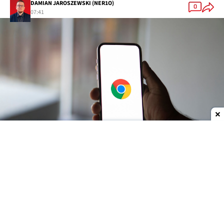
DAMIAN JAROSZEWSKI (NER1O)
0
07:41
Dodaj do ulubionych źródeł w Google
Google chce wprowadzić zmianę w mobilnej wersji
przeglądarki Google Chrome, która - jak
podejrzewam - nie wszystkim się spodoba. Już
zapewne domyślacie się, z czym jest powiązana.