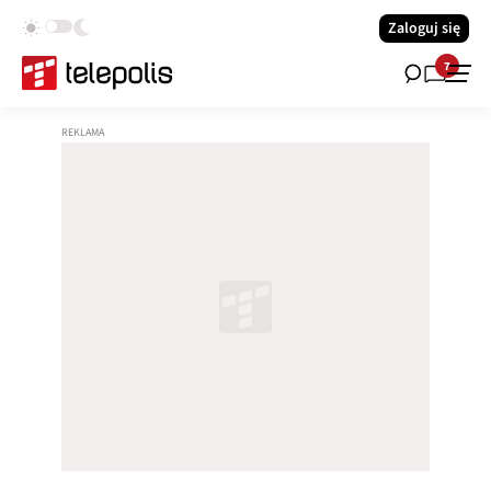
Zaloguj się
7