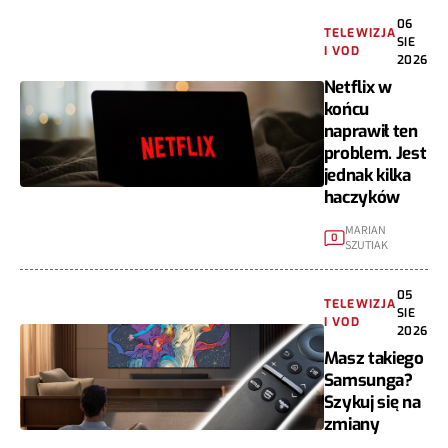
06
TELEWIZJA
SIE
I VOD
2026
Netflix w
końcu
naprawił ten
problem. Jest
jednak kilka
haczyków
MARIAN
0
SZUTIAK
05
TELEWIZJA
SIE
I VOD
2026
Masz takiego
Samsunga?
Szykuj się na
zmiany