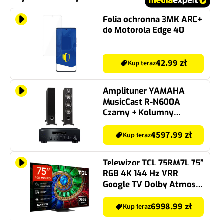
Folia ochronna 3MK ARC+
do Motorola Edge 40
42.99 zł
Kup teraz
Amplituner YAMAHA
MusicCast R-N600A
Czarny + Kolumny
głośnikowe TAGA
HARMONY TAV-607F
4597.99 zł
Kup teraz
Czarny (2 szt.)
Telewizor TCL 75RM7L 75”
RGB 4K 144 Hz VRR
Google TV Dolby Atmos
Dolby Vision HDMI 2.1
6998.99 zł
Kup teraz