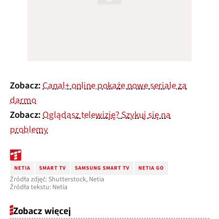
Zobacz:
Canal+ online pokaże nowe seriale za
darmo
Zobacz:
Oglądasz telewizję? Szykuj się na
problemy
NETIA
SMART TV
SAMSUNG SMART TV
NETIA GO
Źródła zdjęć: Shutterstock, Netia
Źródła tekstu: Netia
Zobacz więcej