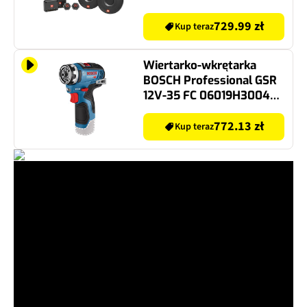
729.99 zł
Kup teraz
Wiertarko-wkrętarka
BOSCH Professional GSR
12V-35 FC 06019H3004
SOLO
772.13 zł
Kup teraz