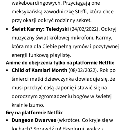
wakeboardingowych. Przyciągają one
meksykańską zawodniczkę Steffi, która chce
przy okazji odkryć rodzinny sekret.
Świat Karmy: Teledyski
(24/02/2022). Odkryj
muzyczny świat królowej mikrofonu Karmy,
która ma dla Ciebie pełną rymów i pozytywnej
energii funkową playlistę.
Anime do obejrzenia tylko na platformie Netflix
Child of Kamiari Month
(08/02/2022). Rok po
śmierci matki dziewczynka dowiaduje się, że
musi przebyć całą Japonię i stawić się na
dorocznym zgromadzeniu bogów w świętej
krainie Izumo.
Gry na platformie Netflix
Dungeon Dwarves
(wkrótce). Co kryje się w
lochach? Sprawdź to! Eksploruj, walcz z