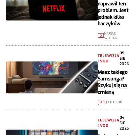
naprawił ten
problem. Jest
jednak kilka
haczyków
MARIAN
0
SZUTIAK
05
TELEWIZJA
SIE
I VOD
2026
Masz takiego
Samsunga?
Szykuj się na
zmiany
LECH OKOŃ
0
04
TELEWIZJA
SIE
I VOD
2026