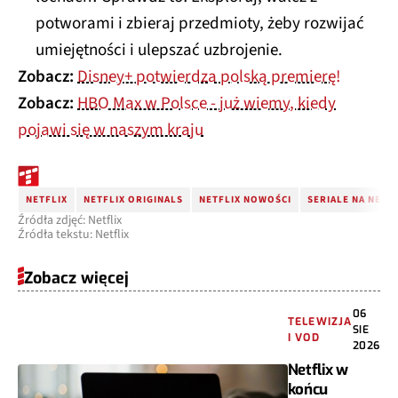
potworami i zbieraj przedmioty, żeby rozwijać
umiejętności i ulepszać uzbrojenie.
Zobacz:
Disney+ potwierdza polską premierę!
Zobacz:
HBO Max w Polsce - już wiemy, kiedy
pojawi się w naszym kraju
NETFLIX
NETFLIX ORIGINALS
NETFLIX NOWOŚCI
SERIALE NA NETF
Źródła zdjęć: Netflix
Źródła tekstu: Netflix
Zobacz więcej
06
TELEWIZJA
SIE
I VOD
2026
Netflix w
końcu