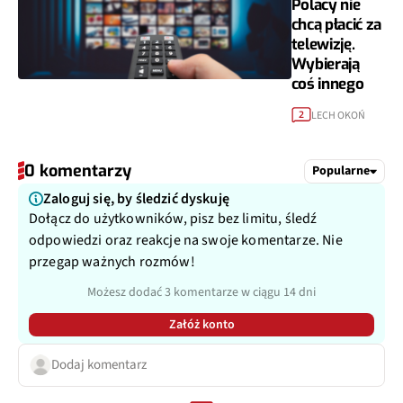
Polacy nie
chcą płacić za
telewizję.
Wybierają
coś innego
LECH OKOŃ
2
0 komentarzy
Popularne
Zaloguj się, by śledzić dyskuję
Dołącz do użytkowników, pisz bez limitu, śledź
odpowiedzi oraz reakcje na swoje komentarze. Nie
przegap ważnych rozmów!
Możesz dodać 3 komentarze w ciągu 14 dni
Załóż konto
Dodaj komentarz