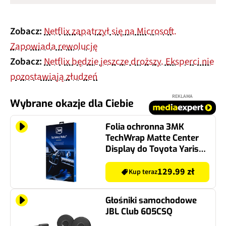
Zobacz:
Netflix zapatrzył się na Microsoft.
Zapowiada rewolucję
Zobacz:
Netflix będzie jeszcze droższy. Eksperci nie
pozostawiają złudzeń
REKLAMA
Wybrane okazje dla Ciebie
Folia ochronna 3MK
TechWrap Matte Center
Display do Toyota Yaris
Cross 10.5 cali 2024-2026
129.99 zł
Kup teraz
Głośniki samochodowe
JBL Club 605CSQ