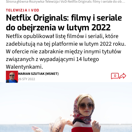
Strona główna
Rozrywka
Telewizja i VoD
Netflix Originals: filmy i seriale do obejrzenia w lutym 2022
TELEWIZJA I VOD
Netflix Originals: filmy i seriale
do obejrzenia w lutym 2022
Netflix opublikował listę filmów i seriali, które
zadebiutują na tej platformie w lutym 2022 roku.
W ofercie nie zabraknie między innymi tytułów
związanych z wypadającymi 14 lutego
Walentynkami.
MARIAN SZUTIAK (MSNET)
0
26 STY 2022