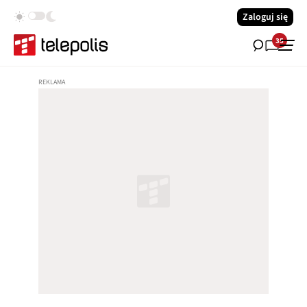
Zaloguj się
35