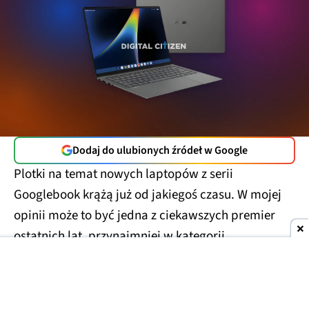
Dodaj do ulubionych źródeł w Google
Plotki na temat nowych laptopów z serii
Googlebook krążą już od jakiegoś czasu. W mojej
opinii może to być jedna z ciekawszych premier
ostatnich lat, przynajmniej w kategorii
przenośnych komputerów. Właśnie do sieci trafiły
rendery modelu stworzonego przez Asusa.