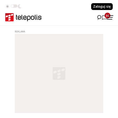
Zaloguj się
14