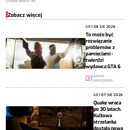
Źródła tekstu: wł.
Zobacz więcej
GRY
08 SIE 2026
To może być
rozwiązanie
problemów z
pamięciami -
twierdzi
wydawca GTA 6
DAMIAN
3
JAROSZEWSKI
GRY
07 SIE 2026
Quake wraca
po 30 latach.
Kultowa
strzelanka
dostała nową