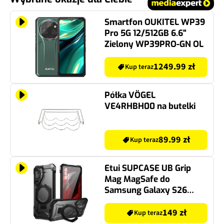
Smartfon OUKITEL WP39
Pro 5G 12/512GB 6.6"
Zielony WP39PRO-GN OL
1249.99 zł
Kup teraz
Półka VÖGEL
VE4RHBH00 na butelki
89.99 zł
Kup teraz
Etui SUPCASE UB Grip
Mag MagSafe do
Samsung Galaxy S26
Czarny
149 zł
Kup teraz