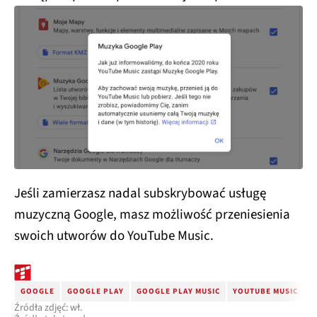
Jeśli zamierzasz nadal subskrybować usługę
muzyczną Google, masz możliwość przeniesienia
swoich utworów do YouTube Music.
GOOGLE
GOOGLE PLAY
GOOGLE PLAY MUSIC
YOUTUBE MUSIC
W
Źródła zdjęć: wł.