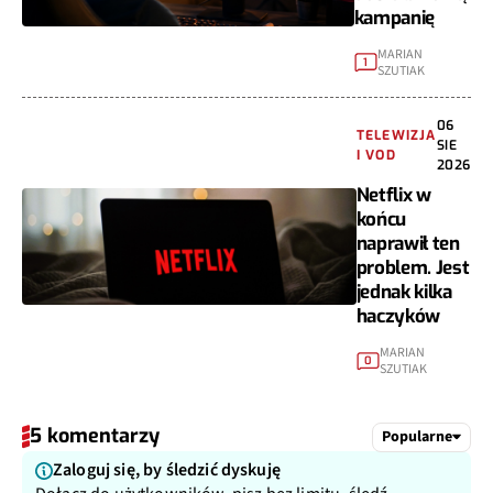
kampanię
MARIAN
1
SZUTIAK
06
TELEWIZJA
SIE
I VOD
2026
Netflix w
końcu
naprawił ten
problem. Jest
jednak kilka
haczyków
MARIAN
0
SZUTIAK
5 komentarzy
Popularne
Zaloguj się, by śledzić dyskuję