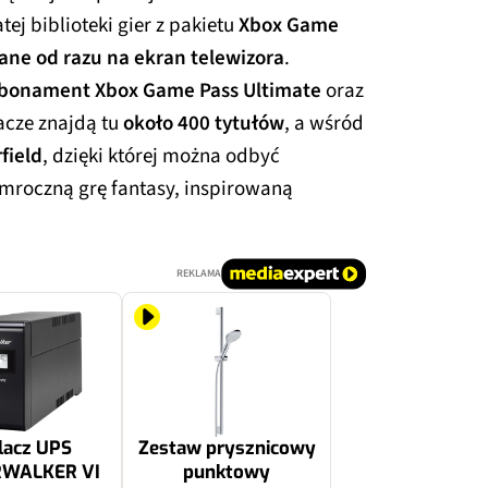
tej biblioteki gier z pakietu
Xbox Game
ne od razu na ekran telewizora
.
bonament Xbox Game Pass Ultimate
oraz
acze znajdą tu
około 400 tytułów
, a wśród
field
, dzięki której można odbyć
mroczną grę fantasy, inspirowaną
REKLAMA
lacz UPS
Zestaw prysznicowy
WALKER VI
punktowy