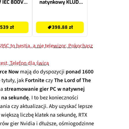
 IEC 800VA
natynkowy KLUDI
480W
Dive X 1S 6991005-
00 Chrom
398.88 zł
539 zł
398.88 zł
 to bestia, a nie telewizor. Pokochasz
est. Telefon dla świra
rce Now
mają do dyspozycji
ponad 1600
 tytuły, jak
Fortnite
czy
The Lord of The
ia
streamowanie gier PC w natywnej
ch na sekundę
. I to bez konieczności
tania czy aktualizacji. Aby uzyskać lepsze
 większą liczbę klatek na sekundę, RTX
rów gier Nvidia i dłuższe, ośmiogodzinne