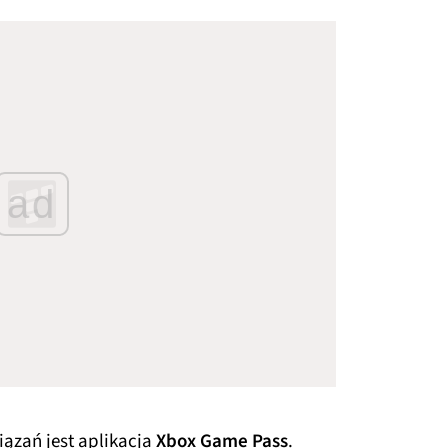
ad
ązań jest aplikacja
Xbox Game Pass
.