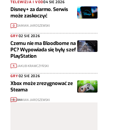
TELEWIZJA I VOD
04 SIE 2026
Disney+ za darmo. Serwis
może zaskoczyć
DAMIAN JAROSZEWSKI
0
GRY
02 SIE 2026
Czemu nie ma Bloodborne na
PC? Wypowiada się były szef
PlayStation
JAKUB KRAWCZYŃSKI
4
GRY
02 SIE 2026
Xbox może zrezygnować ze
Steama
DAMIAN JAROSZEWSKI
6