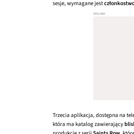
sesje, wymagane jest
członkostw
Trzecia aplikacja, dostępna na t
która ma katalog zawierający
blis
produkcje z serii
Saints Row
, któ