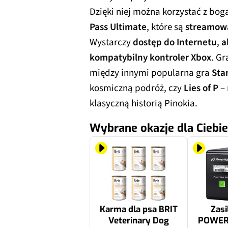
Dzięki niej można korzystać z boga
Pass Ultimate
, które są
streamowa
Wystarczy
dostęp do Internetu
,
a
kompatybilny kontroler Xbox
. Gr
między innymi popularna gra
Star
kosmiczną podróż, czy
Lies of P
– 
klasyczną historią Pinokia.
Wybrane okazje dla Ciebie
Karma dla psa BRIT
Zasi
Veterinary Dog
POWER