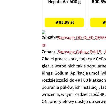
Hepatic 6 x 400 g
800 SW
85.98 zł
539 zł
85.98 zł
Zobacz:
Samsung QD-OLED QE55S95C
go
Zobacz:
Samsung Galaxy Fold 5 – t
Z kolei gracze korzystający z
GeFo
gier
, a wśród nich takie popularne
Rings: Gollum
. Aplikacja umożliw
rozdzielczości do 4K i 60 klatka
pobrania plików, ich instalacji, ła
wrażenia, w tym rozdzielczość 4K,
ON, priorytetowy dostęp do serwe