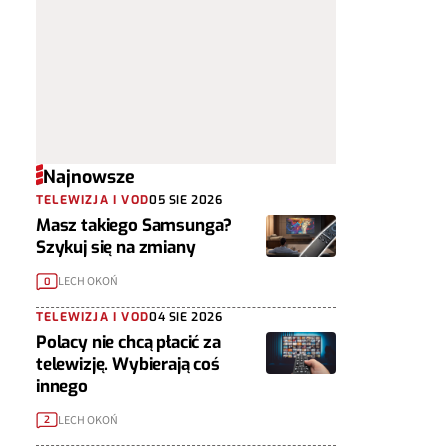
Najnowsze
TELEWIZJA I VOD
05 SIE 2026
Masz takiego Samsunga?
Szykuj się na zmiany
LECH OKOŃ
0
TELEWIZJA I VOD
04 SIE 2026
Polacy nie chcą płacić za
telewizję. Wybierają coś
innego
LECH OKOŃ
2