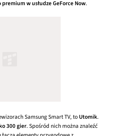
o premium w usłudze GeForce Now
.
elewizorach Samsung Smart TV, to
Utomik
.
ko 300 gier
. Spośród nich można znaleźć
re łączą elementy przygodowe z