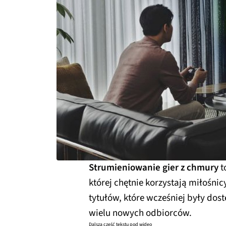
Strumieniowanie gier z chmury
t
której chętnie korzystają miłośnic
tytułów, które wcześniej były dos
wielu nowych odbiorców.
Dalsza część tekstu pod wideo