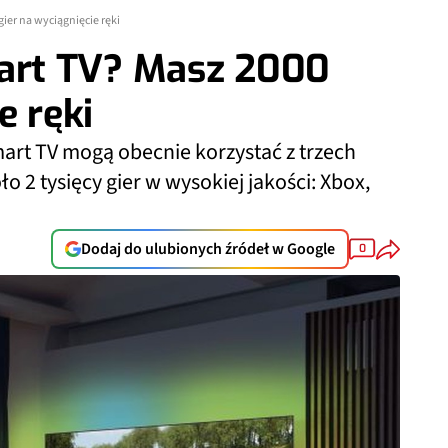
ier na wyciągnięcie ręki
rt TV? Masz 2000
e ręki
rt TV mogą obecnie korzystać z trzech
ło 2 tysięcy gier w wysokiej jakości: Xbox,
Dodaj do ulubionych źródeł w Google
0