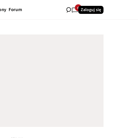
6
ony
Forum
Zaloguj się