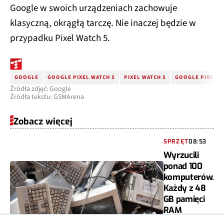
Google w swoich urządzeniach zachowuje
klasyczną, okrągłą tarczę. Nie inaczej będzie w
przypadku Pixel Watch 5.
GOOGLE
GOOGLE PIXEL WATCH 5
PIXEL WATCH 5
GOOGLE PIXEL W
Źródła zdjęć: Google
Źródła tekstu: GSMArena
Zobacz więcej
SPRZĘT
08:53
Wyrzucili
ponad 100
komputerów.
Każdy z 48
GB pamięci
RAM