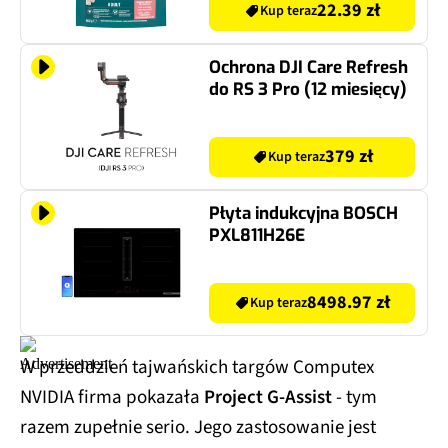
22.39 zł
Kup teraz
Ochrona DJI Care Refresh
do RS 3 Pro (12 miesięcy)
379 zł
Kup teraz
Płyta indukcyjna BOSCH
PXL811H26E
8498.97 zł
Kup teraz
W przeddzień tajwańskich targów Computex
NVIDIA firma pokazała
Project G-Assist
- tym
razem zupełnie serio. Jego zastosowanie jest