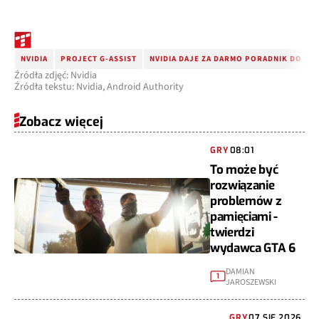
NVIDIA
PROJECT G-ASSIST
NVIDIA DAJE ZA DARMO PORADNIK DO GIE
Źródła zdjęć: Nvidia
Źródła tekstu: Nvidia, Android Authority
Zobacz więcej
GRY
08:01
To może być
rozwiązanie
problemów z
pamięciami -
twierdzi
wydawca GTA 6
DAMIAN
1
JAROSZEWSKI
GRY
07 SIE 2026