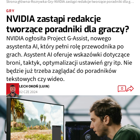
Strona główna
Rozrywka
Gry
NVIDIA zastąpi redakcje tworzące poradniki dla graczy?
GRY
NVIDIA zastąpi redakcje
tworzące poradniki dla graczy?
NVIDIA ogłosiła Project G-Assist, nowego
asystenta AI, który pełni rolę przewodnika po
grach.
Asystent AI oferuje wskazówki dotyczące
broni, taktyk, optymalizacji ustawień gry itp. Nie
będzie już trzeba zaglądać do poradników
tekstowych czy wideo.
LECH OKOŃ (LUIN)
0
02 CZE 2024