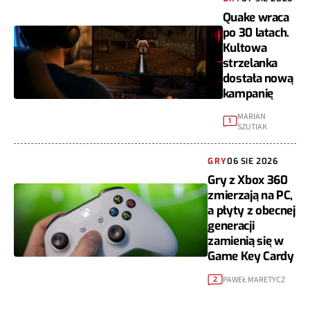
Quake wraca
po 30 latach.
Kultowa
strzelanka
dostała nową
kampanię
MARIAN
1
SZUTIAK
GRY
06 SIE 2026
Gry z Xbox 360
zmierzają na PC,
a płyty z obecnej
generacji
zamienią się w
Game Key Cardy
PAWEŁ MARETYCZ
2