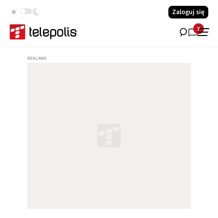
Zaloguj się
7