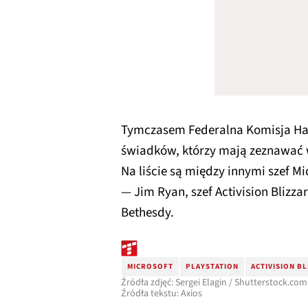
Tymczasem Federalna Komisja Hand
świadków, którzy mają zeznawać 
Na liście są między innymi szef Mi
— Jim Ryan, szef Activision Blizza
Bethesdy.
MICROSOFT
PLAYSTATION
ACTIVISION B
Źródła zdjęć: Sergei Elagin / Shutterstock.com
Źródła tekstu: Axios