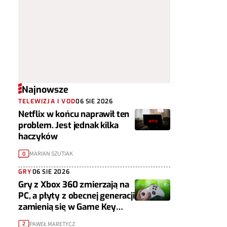
Najnowsze
TELEWIZJA I VOD
06 SIE 2026
Netflix w końcu naprawił ten
problem. Jest jednak kilka
haczyków
MARIAN SZUTIAK
0
GRY
06 SIE 2026
Gry z Xbox 360 zmierzają na
PC, a płyty z obecnej generacji
zamienią się w Game Key
Cardy
PAWEŁ MARETYCZ
2