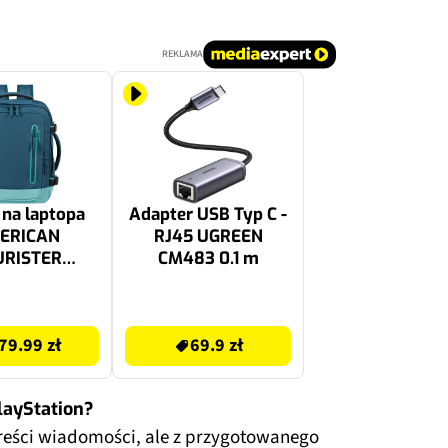
REKLAMA
 na laptopa
Adapter USB Typ C -
ERICAN
RJ45 UGREEN
URISTER
CM483 0.1 m
bin 15.6 cala
biesko-
79.99 zł
rkusowy
79.99 zł
69.9 zł
layStation?
reści wiadomości, ale z przygotowanego