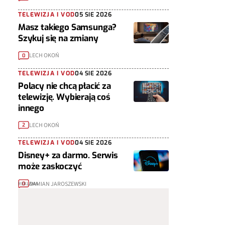
TELEWIZJA I VOD
05 SIE 2026
Masz takiego Samsunga?
Szykuj się na zmiany
LECH OKOŃ
0
TELEWIZJA I VOD
04 SIE 2026
Polacy nie chcą płacić za
telewizję. Wybierają coś
innego
LECH OKOŃ
2
TELEWIZJA I VOD
04 SIE 2026
Disney+ za darmo. Serwis
może zaskoczyć
DAMIAN JAROSZEWSKI
0