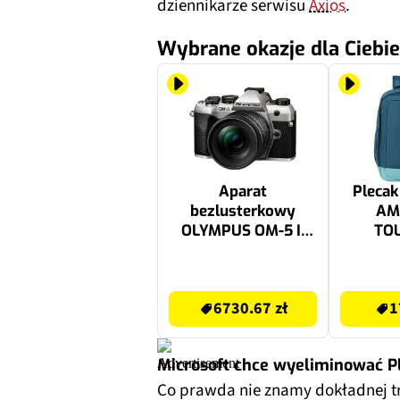
dziennikarze serwisu
Axios
.
Wybrane okazje dla Ciebie
Aparat
Plecak
bezlusterkowy
AM
OLYMPUS OM-5 II
TO
Srebrny + Obiektyw
Take2ca
12-45mm f/4.0 PRO
Nie
6730.67 zł
179.99 zł
Lens Kit, 20.4Mpix,
tu
6730.67 zł
1
4K, TruePic IX
Microsoft chce wyeliminować P
Co prawda nie znamy dokładnej t