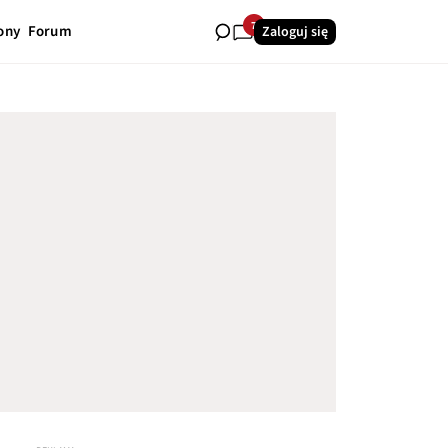
7
ony
Forum
Zaloguj się