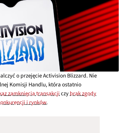
lczyć o przejęcie Activision Blizzard. Nie
lnej Komisji Handlu, która ostatnio
az zamknięcia transakcji
czy
brak zgody
konkurencji i rynków
.