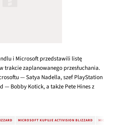
lu i Microsoft przedstawili listę
w trakcie zaplanowanego przesłuchania.
crosoftu — Satya Nadella, szef PlayStation
rd — Bobby Kotick, a także Pete Hines z
LIZZARD
MICROSOFT KUPUJE ACTIVISION BLIZZARD
MICROSOFT PRZEJMUJE