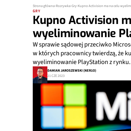
Strona główna
Rozrywka
Gry
Kupno Activision ma na celu wyeli
GRY
Kupno Activision m
wyeliminowanie Pl
W sprawie sądowej przeciwko Micros
w których pracownicy twierdzą, że ku
wyeliminowanie PlayStation z rynku.
DAMIAN JAROSZEWSKI (NER1O)
21 CZE 2023