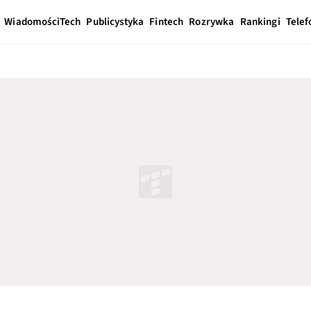
Wiadomości
Tech
Publicystyka
Fintech
Rozrywka
Rankingi
Telef