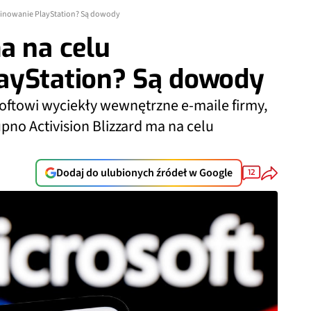
minowanie PlayStation? Są dowody
a na celu
ayStation? Są dowody
oftowi wyciekły wewnętrzne e-maile firmy,
pno Activision Blizzard ma na celu
Dodaj do ulubionych źródeł w Google
12