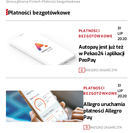
Strona główna
Fintech
Płatności bezgotówkowe
Płatności bezgotówkowe
31
PŁATNOŚCI
LIP
BEZGOTÓWKOWE
2020
Autopay jest już też
w Pekao24 i aplikacji
PeoPay
MIESZKO ZAGAŃCZYK
0
31
PŁATNOŚCI
LIP
BEZGOTÓWKOWE
2020
Allegro uruchamia
płatności Allegro
Pay
MIESZKO ZAGAŃCZYK
0