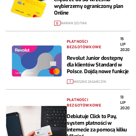
wybierzemy ograniczony plan
Online
MARIAN SZUTIAK
0
15
PŁATNOŚCI
LIP
BEZGOTÓWKOWE
2020
Revolut Junior dostępny
dla klientów Standard w
Polsce. Dojdą nowe funkcje
MIESZKO ZAGAŃCZYK
1
13
PŁATNOŚCI
LIP
BEZGOTÓWKOWE
2020
Debiutuje Click to Pay,
system płatności w
internecie za pomocą kilku