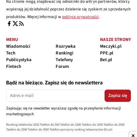
Na stronie mogą znajdować się odnośniki do witryn partnerów, którzy
wspierają jej działalność poprzez dzielenie się zyskiem ze sprzedanych
produktów. Więcej informacji w
polityce prywatności
.
MENU
NASZE STRONY
Wiadomości
Rozrywka
Meczyki.pl
Tech
Rankingi
PPE.pl
Publicystyka
Telefony
Bet.pl
Fintech
Forum
Bądź na bieżąco. Zapisz się do newslettera
Zapisz się
Zapisując się na newsletter wyrażasz zgodę na przesyłanie informacji
marketingowych
Ranking telefonów 2026
Telefon do 500
Telefon do 1000
Telefon do 1500
Telefon do 2000
Telefon do 2500
Telefon do 3000
Telefon pancerny
ranking telewizorów 65 cali