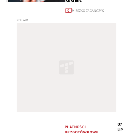
kliknięć
MIESZKO ZAGAŃCZYK
0
07
PŁATNOŚCI
LIP
BEZGOTÓWKOWE