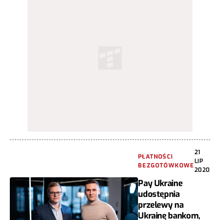
21
PŁATNOŚCI
LIP
BEZGOTÓWKOWE
2020
Pay Ukraine
udostępnia
przelewy na
Ukrainę bankom,