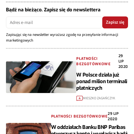
Bądź na bieżąco. Zapisz się do newslettera
Zapisz się
Zapisując się na newsletter wyrażasz zgodę na przesyłanie informacji
marketingowych
29
PŁATNOŚCI
LIP
BEZGOTÓWKOWE
2020
W Polsce działa już
ponad milion terminali
płatniczych
MIESZKO ZAGAŃCZYK
4
29 LIP
PŁATNOŚCI BEZGOTÓWKOWE
2020
W oddziałach Banku BNP Paribas
otworzysz konto i wypłacisz bądź