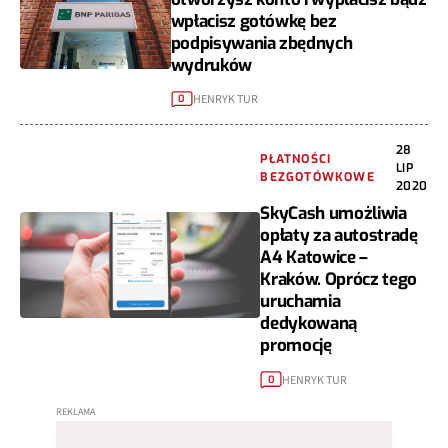
wpłacisz gotówkę bez
podpisywania zbędnych
wydruków
HENRYK TUR
0
28
PŁATNOŚCI
LIP
BEZGOTÓWKOWE
2020
SkyCash umożliwia
opłaty za autostradę
A4 Katowice –
Kraków. Oprócz tego
uruchamia
dedykowaną
promocję
HENRYK TUR
0