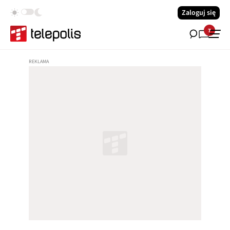
Zaloguj się
7