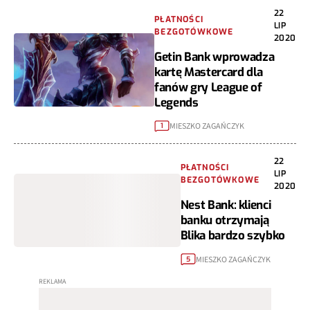
22
PŁATNOŚCI
LIP
BEZGOTÓWKOWE
2020
Getin Bank wprowadza
kartę Mastercard dla
fanów gry League of
Legends
MIESZKO ZAGAŃCZYK
1
22
PŁATNOŚCI
LIP
BEZGOTÓWKOWE
2020
Nest Bank: klienci
banku otrzymają
Blika bardzo szybko
MIESZKO ZAGAŃCZYK
5