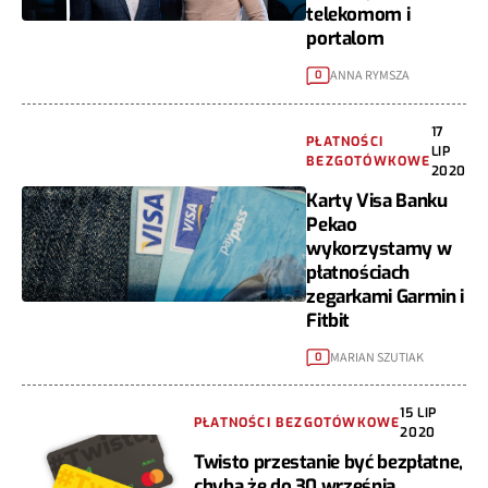
telekomom i
portalom
ANNA RYMSZA
0
17
PŁATNOŚCI
LIP
BEZGOTÓWKOWE
2020
Karty Visa Banku
Pekao
wykorzystamy w
płatnościach
zegarkami Garmin i
Fitbit
MARIAN SZUTIAK
0
15 LIP
PŁATNOŚCI BEZGOTÓWKOWE
2020
Twisto przestanie być bezpłatne,
chyba że do 30 września