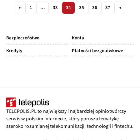
←
1
…
33
34
35
36
37
→
Bezpieczeństwo
Konta
Kredyty
Płatności bezgotówkowe
TELEPOLIS.PL to największy i najbardziej opiniotwórczy
serwis w polskim Internecie, który porusza tematykę
szeroko rozumianej telekomunikacji, technologii i fintechu.