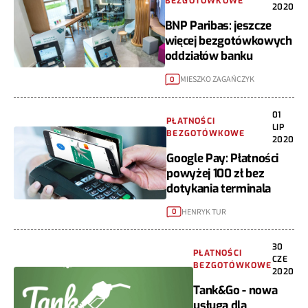
BEZGOTÓWKOWE
2020
BNP Paribas: jeszcze
więcej bezgotówkowych
oddziałów banku
MIESZKO ZAGAŃCZYK
0
01
PŁATNOŚCI
LIP
BEZGOTÓWKOWE
2020
Google Pay: Płatności
powyżej 100 zł bez
dotykania terminala
HENRYK TUR
0
30
PŁATNOŚCI
CZE
BEZGOTÓWKOWE
2020
Tank&Go - nowa
usługa dla