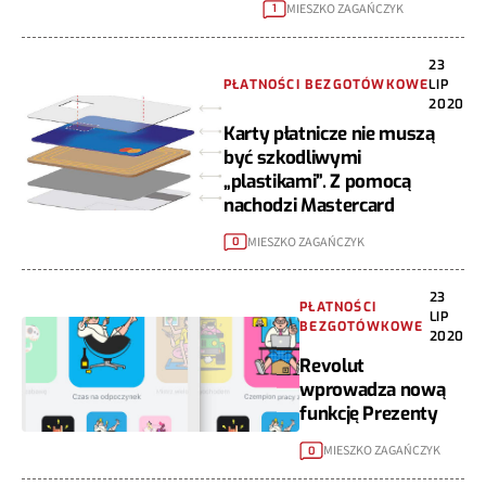
MIESZKO ZAGAŃCZYK
1
23
PŁATNOŚCI BEZGOTÓWKOWE
LIP
2020
Karty płatnicze nie muszą
być szkodliwymi
„plastikami”. Z pomocą
nachodzi Mastercard
MIESZKO ZAGAŃCZYK
0
23
PŁATNOŚCI
LIP
BEZGOTÓWKOWE
2020
Revolut
wprowadza nową
funkcję Prezenty
MIESZKO ZAGAŃCZYK
0