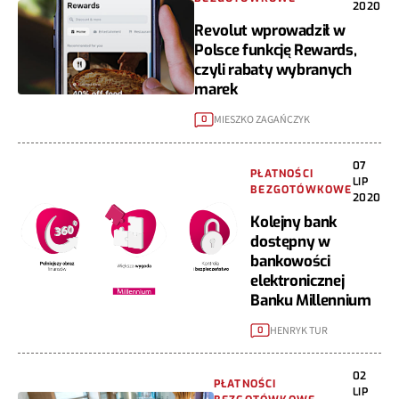
2020
Revolut wprowadził w
Polsce funkcję Rewards,
czyli rabaty wybranych
marek
MIESZKO ZAGAŃCZYK
0
07
PŁATNOŚCI
LIP
BEZGOTÓWKOWE
2020
Kolejny bank
dostępny w
bankowości
elektronicznej
Banku Millennium
HENRYK TUR
0
02
PŁATNOŚCI
LIP