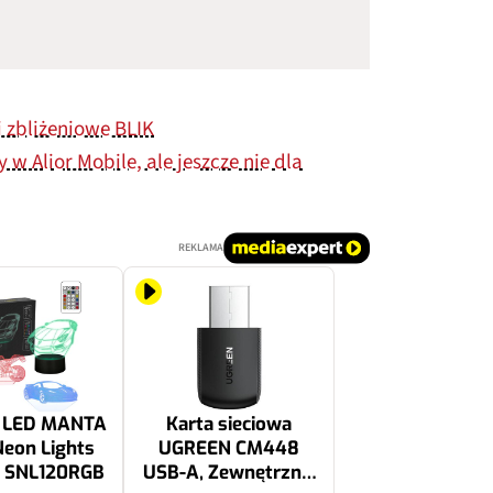
 zbliżeniowe BLIK
w Alior Mobile, ale jeszcze nie dla
REKLAMA
 LED MANTA
Karta sieciowa
Neon Lights
UGREEN CM448
y SNL120RGB
USB-A, Zewnętrzna,