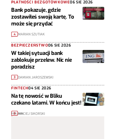
PŁATNOŚCI BEZGOTÓWKOWE
06 SIE 2026
Bank pokazuje, gdzie
zostawiłeś swoją kartę. To
może się przydać
MARIAN SZUTIAK
4
BEZPIECZEŃSTWO
06 SIE 2026
W takiej sytuacji bank
zablokuje przelew. Nic nie
poradzisz
DAMIAN JAROSZEWSKI
3
FINTECH
04 SIE 2026
Na tę nowość w Bliku
czekano latami. W końcu jest!
MACIEJ SIKORSKI
8