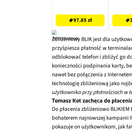
109.99 zł
39.99 zł
97.85 zł
Zbliżeniowy BLIK jest dla użytk
przyśpiesza płatność w terminala
odblokować telefon i zbliżyć go d
konieczności podpinania karty, be
nawet bez połączenia z Internetem
technologię zbliżeniową jako
najb
użytkownika przy płatnościach w 
Tomasz Kot zachęca do płaceni
Do płacenia zbliżeniowo BLIKIE
bohaterem najnowszej kampanii P
pokazuje on użytkownikom, jak łat