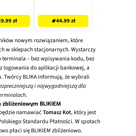
2.4 / 5 GHz
44.99 zł
39.99 zł
44.99 zł
owników nowym rozwiązaniem, które
ch w sklepach stacjonarnych. Wystarczy
o terminala – bez wpisywania kodu, bez
z logowania do aplikacji bankowej, a
. Twórcy BLIKA informują, że wybrali
ezpieczniejszą i najwygodniejszą dla
terminalach
.
a zbliżeniowym BLIKIEM
M będzie namawiać
Tomasz Kot
, który jest
olskiego Standardu Płatności. W spotach
wo płaci się BLIKIEM zbliżeniowo.