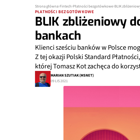
Strona główna
Fintech
Płatności bezgotówkowe
BLIK zbliżeniow
PŁATNOŚCI BEZGOTÓWKOWE
BLIK zbliżeniowy d
bankach
Klienci sześciu banków w Polsce mogą
Z tej okazji Polski Standard Płatnoś
której Tomasz Kot zachęca do korzyst
MARIAN SZUTIAK (MSNET)
09 LIS 2021