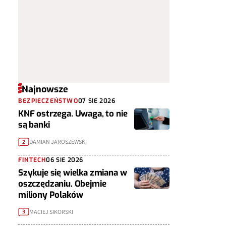
Najnowsze
BEZPIECZEŃSTWO
07 SIE 2026
KNF ostrzega. Uwaga, to nie
są banki
DAMIAN JAROSZEWSKI
2
FINTECH
06 SIE 2026
Szykuje się wielka zmiana w
oszczędzaniu. Obejmie
miliony Polaków
MACIEJ SIKORSKI
3