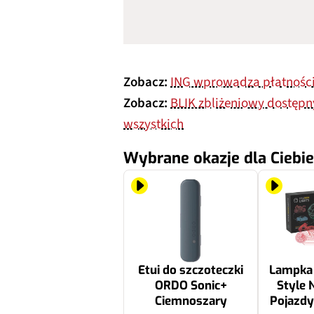
Zobacz:
ING wprowadza płatności
Zobacz:
BLIK zbliżeniowy dostępny 
wszystkich
Wybrane okazje dla Ciebie
Etui do szczoteczki
Lampka
ORDO Sonic+
Style 
Ciemnoszary
Pojazd