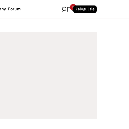
9
ony
Forum
Zaloguj się