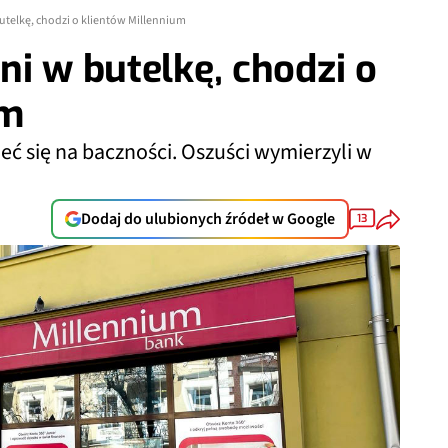
utelkę, chodzi o klientów Millennium
ni w butelkę, chodzi o
um
ć się na baczności. Oszuści wymierzyli w
Dodaj do ulubionych źródeł w Google
13