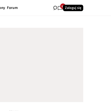
25
ony
Forum
Zaloguj się