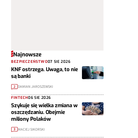
Najnowsze
BEZPIECZEŃSTWO
07 SIE 2026
KNF ostrzega. Uwaga, to nie
są banki
DAMIAN JAROSZEWSKI
2
FINTECH
06 SIE 2026
Szykuje się wielka zmiana w
oszczędzaniu. Obejmie
miliony Polaków
MACIEJ SIKORSKI
3