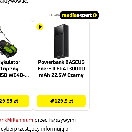
o aktywować.
REKLAMA
ykulator
Powerbank BASEUS
ktryczny
EnerFill FP41 30000
NSO WE40-
mAh 22.5W Czarny
2000W 40cm
129.9 zł
29.99 zł
129.9 zł
nkMillennium
przed fałszywymi
 cyberprzestępcy informują o