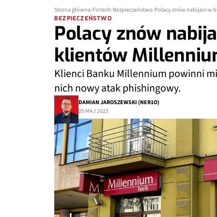
Strona główna
Fintech
Bezpieczeństwo
Polacy znów nabijani w b
BEZPIECZEŃSTWO
Polacy znów nabija
klientów Millenni
Klienci Banku Millennium powinni mie
nich nowy atak phishingowy.
DAMIAN JAROSZEWSKI (NER1O)
05 MAJ 2023