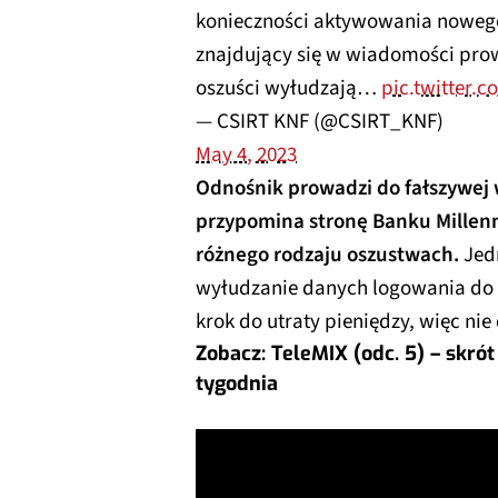
konieczności aktywowania nowego
znajdujący się w wiadomości prow
oszuści wyłudzają…
pic.twitter.
— CSIRT KNF (@CSIRT_KNF)
May 4, 2023
Odnośnik prowadzi do fałszywej
przypomina stronę Banku Millenn
różnego rodzaju oszustwach.
Jed
wyłudzanie danych logowania do b
krok do utraty pieniędzy, więc nie 
Zobacz: TeleMIX (odc. 5) – skr
tygodnia