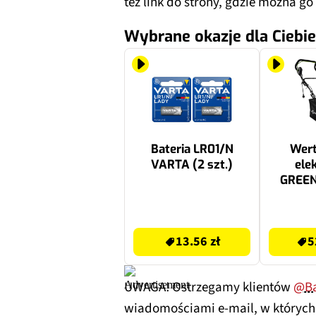
też link do strony, gdzie można g
Wybrane okazje dla Ciebie
Bateria LR01/N
Wert
VARTA (2 szt.)
ele
GREE
2000 
13.56 zł
529.99 zł
13.56 zł
5
UWAGA! Ostrzegamy klientów
@Ba
wiadomościami e-mail, w których