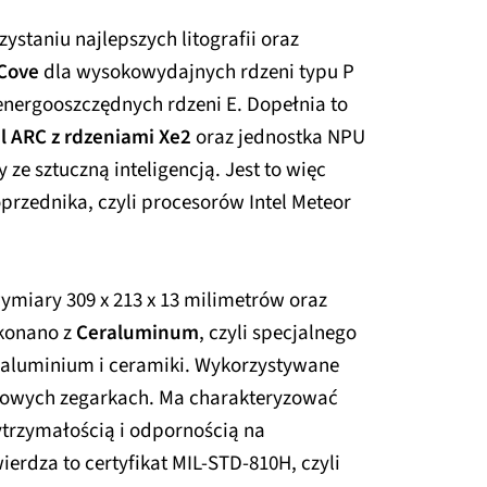
zystaniu najlepszych litografii oraz
 Cove
dla wysokowydajnych rdzeni typu P
nergooszczędnych rdzeni E. Dopełnia to
el ARC z rdzeniami Xe2
oraz jednostka NPU
ze sztuczną inteligencją. Jest to więc
rzednika, czyli procesorów Intel Meteor
miary 309 x 213 x 13 milimetrów oraz
konano z
Ceraluminum
, czyli specjalnego
aluminium i ceramiki. Wykorzystywane
susowych zegarkach. Ma charakteryzować
trzymałością i odpornością na
ierdza to certyfikat MIL-STD-810H, czyli