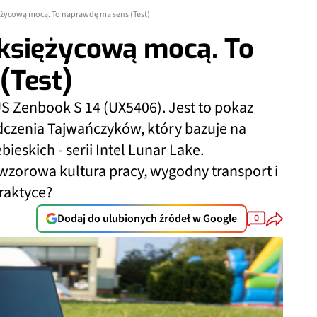
życową mocą. To naprawdę ma sens (Test)
księżycową mocą. To
(Test)
S Zenbook S 14 (UX5406). Jest to pokaz
dczenia Tajwańczyków, który bazuje na
eskich - serii Intel Lunar Lake.
zorowa kultura pracy, wygodny transport i
praktyce?
Dodaj do ulubionych źródeł w Google
0