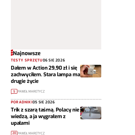
Najnowsze
TESTY SPRZĘTU
06 SIE 2026
Dałem w Action 29,90 zł i się
zachwyciłem. Stara lampa ma
drugie życie
PAWEŁ MARETYCZ
5
PORADNIKI
05 SIE 2026
Trik z szarą taśmą. Polacy nie
wiedzą, a ja wygrałem z
upałami
PAWEŁ MARETYCZ
20