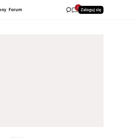
7
ony
Forum
Zaloguj się