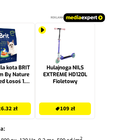
REKLAMA
la kota BRIT
Hulajnoga NILS
m By Nature
EXTREME HD120L
zed Łosoś 1.5
Fioletowy
kg
109 zł
26.32 zł
109 zł
a:
2