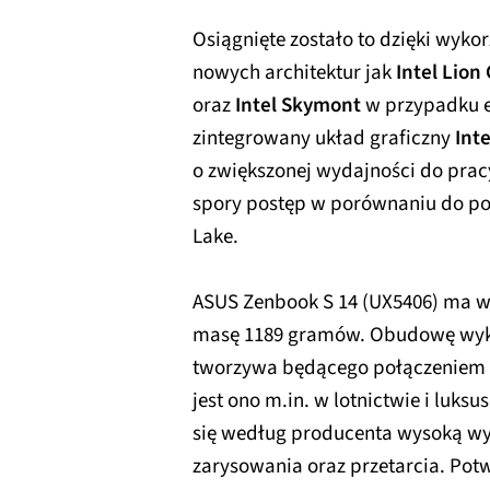
Osiągnięte zostało to dzięki wykor
nowych architektur jak
Intel Lion
oraz
Intel Skymont
w przypadku e
zintegrowany układ graficzny
Int
o zwiększonej wydajności do pracy 
spory postęp w porównaniu do pop
Lake.
ASUS Zenbook S 14 (UX5406) ma wy
masę 1189 gramów. Obudowę wy
tworzywa będącego połączeniem 
jest ono m.in. w lotnictwie i luk
się według producenta wysoką wy
zarysowania oraz przetarcia. Potw