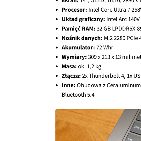
Ekran:
14", OLED, 16:10, 2880 x 
Procesor:
Intel Core Ultra 7 25
Układ graficzny:
Intel Arc 140
Pamięć RAM:
32 GB LPDDR5X-85
Nośnik danych:
M.2 2280 PCIe 
Akumulator:
72 Whr
Wymiary:
309 x 213 x 13 milim
Masa:
ok. 1,2 kg
Złącza:
2x Thunderbolt 4, 1x US
Inne:
Obudowa z Ceraluminum, p
Bluetooth 5.4