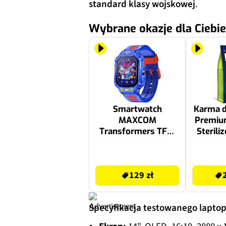
standard klasy wojskowej
.
Wybrane okazje dla Ciebie
Smartwatch
Karma d
MAXCOM
Premiu
Transformers TF01
Sterili
Niebieski
129 zł
26.32 zł
129 zł
Specyfikacja testowanego laptop