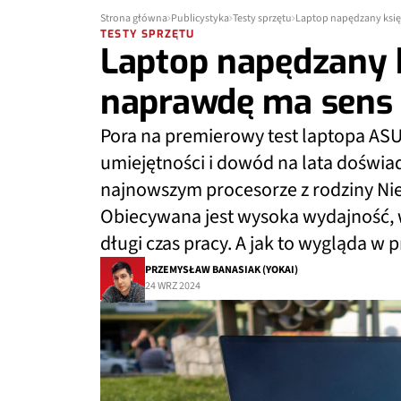
Strona główna
Publicystyka
Testy sprzętu
Laptop napędzany księ
TESTY SPRZĘTU
Laptop napędzany 
naprawdę ma sens 
Pora na premierowy test laptopa ASU
umiejętności i dowód na lata doświa
najnowszym procesorze z rodziny Niebi
Obiecywana jest wysoka wydajność, w
długi czas pracy. A jak to wygląda w 
PRZEMYSŁAW BANASIAK (YOKAI)
24 WRZ 2024