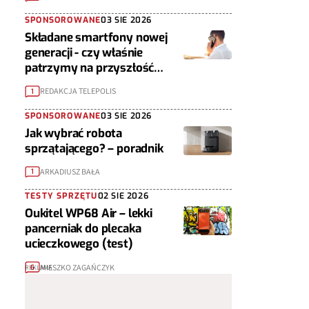
SPONSOROWANE
03 SIE 2026
Składane smartfony nowej
generacji - czy właśnie
patrzymy na przyszłość
urządzeń mobilnych?
REDAKCJA TELEPOLIS
1
SPONSOROWANE
03 SIE 2026
Jak wybrać robota
sprzątającego? – poradnik
ARKADIUSZ BAŁA
1
TESTY SPRZĘTU
02 SIE 2026
Oukitel WP68 Air – lekki
pancerniak do plecaka
ucieczkowego (test)
MIESZKO ZAGAŃCZYK
6