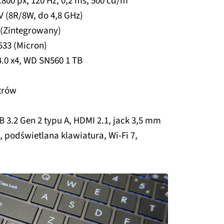
1800 px, 120 Hz, 0,2 ms, 500 cd/m
8V (8R/8W, do 4,8 GHz)
V (Zintegrowany)
33 (Micron)
4.0 x4, WD SN560 1 TB
etrów
B 3.2 Gen 2 typu A, HDMI 2.1, jack 3,5 mm
odświetlana klawiatura, Wi-Fi 7,