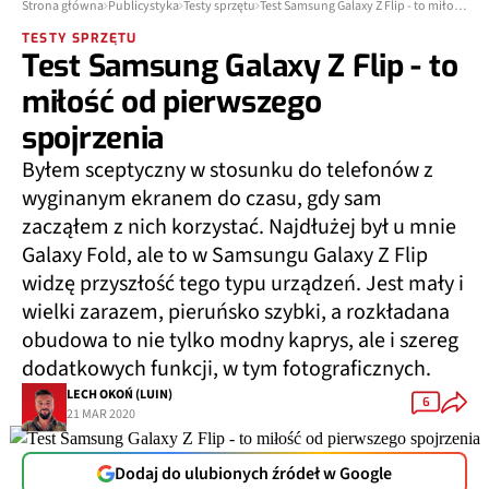
Strona główna
Publicystyka
Testy sprzętu
Test Samsung Galaxy Z Flip - to miłość od pierwszego spojrzenia
TESTY SPRZĘTU
Test Samsung Galaxy Z Flip - to
miłość od pierwszego
spojrzenia
Byłem sceptyczny w stosunku do telefonów z
wyginanym ekranem do czasu, gdy sam
zacząłem z nich korzystać. Najdłużej był u mnie
Galaxy Fold, ale to w Samsungu Galaxy Z Flip
widzę przyszłość tego typu urządzeń. Jest mały i
wielki zarazem, pieruńsko szybki, a rozkładana
obudowa to nie tylko modny kaprys, ale i szereg
dodatkowych funkcji, w tym fotograficznych.
LECH OKOŃ (LUIN)
6
21 MAR 2020
Dodaj do ulubionych źródeł w Google