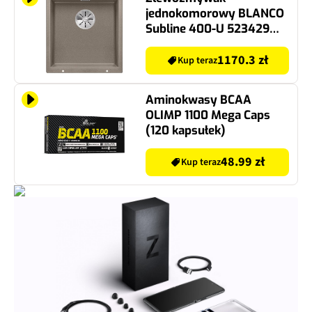
jednokomorowy BLANCO
Subline 400-U 523429
Tartufo 46 x 43
1170.3 zł
Kup teraz
Aminokwasy BCAA
OLIMP 1100 Mega Caps
(120 kapsułek)
48.99 zł
Kup teraz