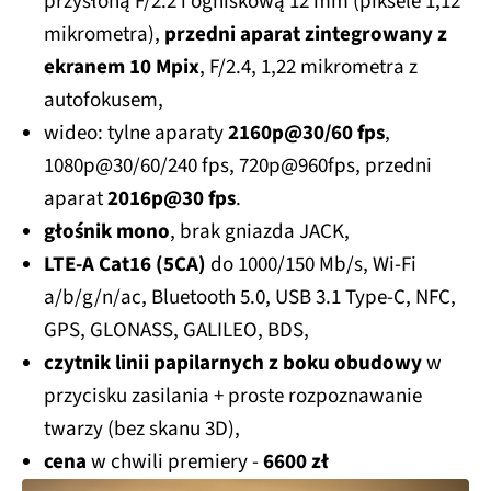
przysłoną F/2.2 i ogniskową 12 mm (piksele 1,12
mikrometra),
przedni aparat zintegrowany z
ekranem 10 Mpix
, F/2.4, 1,22 mikrometra z
autofokusem,
wideo: tylne aparaty
2160p@30/60 fps
,
1080p@30/60/240 fps, 720p@960fps, przedni
aparat
2016p@30 fps
.
głośnik mono
, brak gniazda JACK,
LTE-A Cat16 (5CA)
do 1000/150 Mb/s, Wi-Fi
a/b/g/n/ac, Bluetooth 5.0, USB 3.1 Type-C, NFC,
GPS, GLONASS, GALILEO, BDS,
czytnik linii papilarnych z boku obudowy
w
przycisku zasilania + proste rozpoznawanie
twarzy (bez skanu 3D),
cena
w chwili premiery -
6600 zł