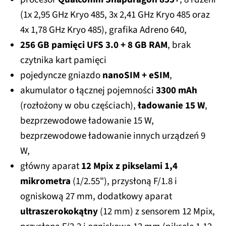
(1x 2,95 GHz Kryo 485, 3x 2,41 GHz Kryo 485 oraz
4x 1,78 GHz Kryo 485), grafika Adreno 640,
256 GB pamięci UFS 3.0 + 8 GB RAM
, brak
czytnika kart pamięci
pojedyncze gniazdo
nanoSIM + eSIM
,
akumulator o łącznej pojemności
3300 mAh
(rozłożony w obu częściach),
ładowanie 15 W
,
bezprzewodowe ładowanie 15 W,
bezprzewodowe ładowanie innych urządzeń 9
W,
główny aparat
12 Mpix z pikselami 1,4
mikrometra
(1/2.55"), przysłoną F/1.8 i
ogniskową 27 mm, dodatkowy aparat
ultraszerokokątny
(12 mm) z sensorem 12 Mpix,