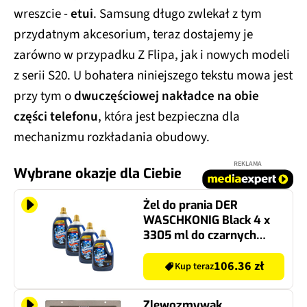
wreszcie -
etui
. Samsung długo zwlekał z tym
przydatnym akcesorium, teraz dostajemy je
zarówno w przypadku Z Flipa, jak i nowych modeli
z serii S20. U bohatera niniejszego tekstu mowa jest
przy tym o
dwuczęściowej nakładce na obie
części telefonu
, która jest bezpieczna dla
mechanizmu rozkładania obudowy.
REKLAMA
Wybrane okazje dla Ciebie
Żel do prania DER
WASCHKONIG Black 4 x
3305 ml do czarnych
tkanin
106.36 zł
Kup teraz
Zlewozmywak