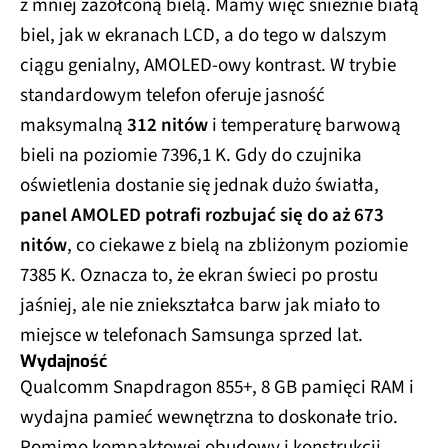
z mniej zażółconą bielą. Mamy więc śnieżnie białą
biel, jak w ekranach LCD, a do tego w dalszym
ciągu genialny, AMOLED-owy kontrast. W trybie
standardowym telefon oferuje jasność
maksymalną
312 nitów
i temperaturę barwową
bieli na poziomie 7396,1 K. Gdy do czujnika
oświetlenia dostanie się jednak dużo światła,
panel AMOLED potrafi rozbujać się do aż 673
nitów
, co ciekawe z bielą na zbliżonym poziomie
7385 K. Oznacza to, że ekran świeci po prostu
jaśniej, ale nie zniekształca barw jak miało to
miejsce w telefonach Samsunga sprzed lat.
Wydajność
Qualcomm Snapdragon 855+, 8 GB pamięci RAM i
wydajna pamieć wewnętrzna to doskonałe trio.
Pomimo kompaktowej obudowy i konstrukcji