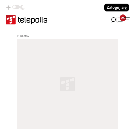
Zaloguj się
25