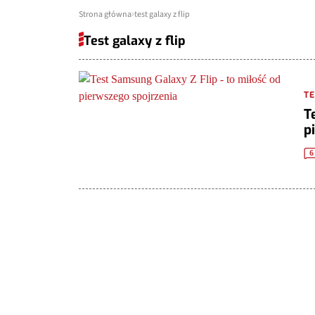
Strona główna
test galaxy z flip
Test galaxy z flip
T
T
p
6