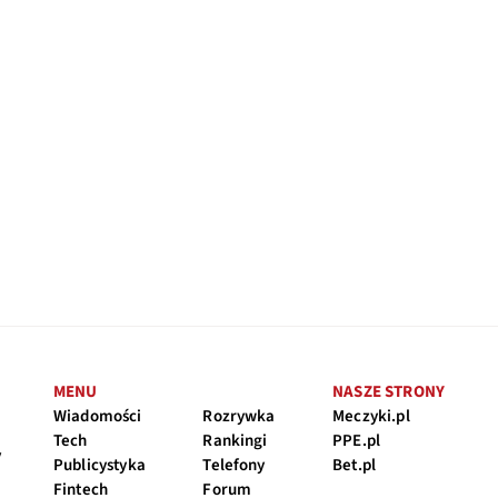
MENU
NASZE STRONY
Wiadomości
Rozrywka
Meczyki.pl
Tech
Rankingi
PPE.pl
y
Publicystyka
Telefony
Bet.pl
Fintech
Forum