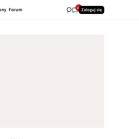
26
ony
Forum
Zaloguj się