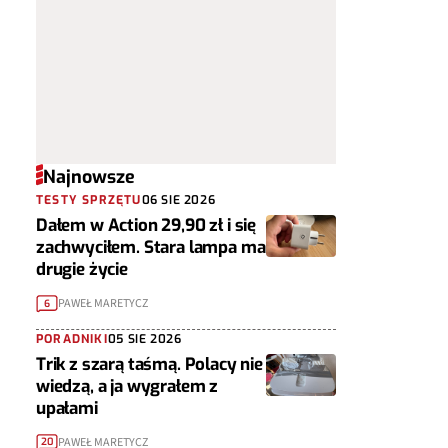
Najnowsze
TESTY SPRZĘTU
06 SIE 2026
Dałem w Action 29,90 zł i się
zachwyciłem. Stara lampa ma
drugie życie
PAWEŁ MARETYCZ
6
PORADNIKI
05 SIE 2026
Trik z szarą taśmą. Polacy nie
wiedzą, a ja wygrałem z
upałami
PAWEŁ MARETYCZ
20