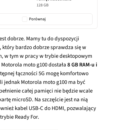
128 GB
Porównaj
jest dobrze. Mamy tu do dyspozycji
, który bardzo dobrze sprawdza się w
h, w tym w pracy w trybie desktopowym
o Motorola moto g100 dostała
8 GB RAM-u i
stępnej łączności 5G mogę komfortowo
śli jednak Motorola moto g100 ma być
ełnienie całej pamięci nie będzie wcale
kartę microSD. Na szczęście jest na nią
ównież kabel USB-C do HDMI, pozwalający
trybie Ready For.