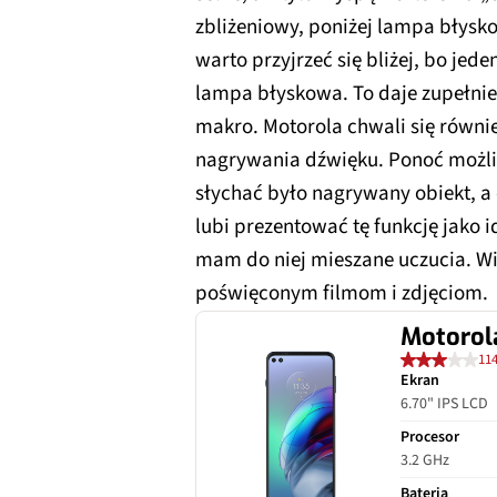
zbliżeniowy, poniżej lampa błysk
warto przyjrzeć się bliżej, bo jed
lampa błyskowa. To daje zupełnie
makro. Motorola chwali się równ
nagrywania dźwięku. Ponoć możliw
słychać było nagrywany obiekt, a
lubi prezentować tę funkcję jako 
mam do niej mieszane uczucia. Wi
poświęconym filmom i zdjęciom.
Motorol
114
Ekran
6.70" IPS LCD
Procesor
3.2 GHz
Bateria