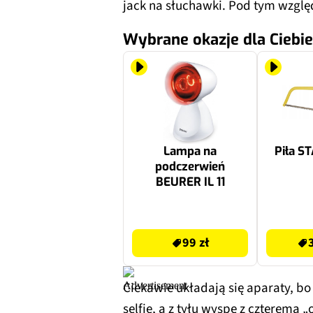
jack na słuchawki. Pod tym względ
Wybrane okazje dla Ciebie
Lampa na
Piła S
podczerwień
BEURER IL 11
99 zł
31.99 zł
99 zł
Ciekawie układają się aparaty, b
selfie, a z tyłu wyspę z czterema „