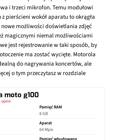
owa i trzeci mikrofon. Temu modułowi
en z pierścieni wokół aparatu to okrągła
 nowe możliwości doświetlania zdjęć
ież magicznymi niemal możliwościami
e jest rejestrowanie w taki sposób, by
 otoczenie ma zostać wycięte. Motorola
idealną do nagrywania koncertów, ale
ęcej o tym przeczytasz w rozdziale
a moto g100
 opinii
Pamięć RAM
8 GB
Aparat
64 Mpix
Pamięć wbudowana