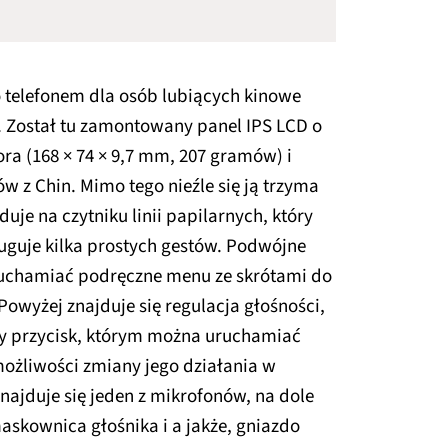
 telefonem dla osób lubiących kinowe
u. Został tu zamontowany panel IPS LCD o
pora (168 × 74 × 9,7 mm, 207 gramów) i
w z Chin. Mimo tego nieźle się ją trzyma
duje na czytniku linii papilarnych, który
ługuje kilka prostych gestów. Podwójne
uruchamiać podręczne menu ze skrótami do
Powyżej znajduje się regulacja głośności,
wy przycisk, którym można uruchamiać
możliwości zmiany jego działania w
znajduje się jeden z mikrofonów, na dole
askownica głośnika i a jakże, gniazdo