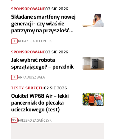
SPONSOROWANE
03 SIE 2026
Składane smartfony nowej
generacji - czy właśnie
patrzymy na przyszłość
urządzeń mobilnych?
REDAKCJA TELEPOLIS
1
SPONSOROWANE
03 SIE 2026
Jak wybrać robota
sprzątającego? – poradnik
ARKADIUSZ BAŁA
1
TESTY SPRZĘTU
02 SIE 2026
Oukitel WP68 Air – lekki
pancerniak do plecaka
ucieczkowego (test)
MIESZKO ZAGAŃCZYK
6