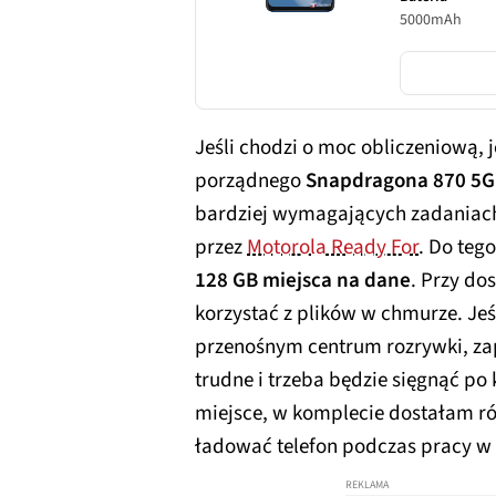
5000mAh
Jeśli chodzi o moc obliczeniową, 
porządnego
Snapdragona 870 5G
bardziej wymagających zadaniac
przez
Motorola Ready For
. Do teg
128 GB miejsca na dane
. Przy do
korzystać z plików w chmurze. Je
przenośnym centrum rozrywki, zap
trudne i trzeba będzie sięgnąć po 
miejsce, w komplecie dostałam r
ładować telefon podczas pracy w 