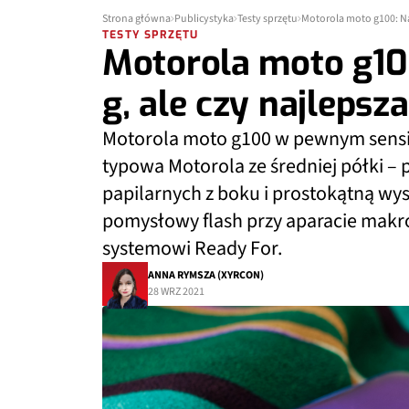
Strona główna
Publicystyka
Testy sprzętu
Motorola moto g100: Na
TESTY SPRZĘTU
Motorola moto g10
g, ale czy najlepsz
Motorola moto g100 w pewnym sensie 
typowa Motorola ze średniej półki – p
papilarnych z boku i prostokątną wys
pomysłowy flash przy aparacie makro 
systemowi Ready For.
ANNA RYMSZA (XYRCON)
28 WRZ 2021