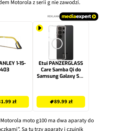
em Motorola z serii g nie zawodzi.
REKLAMA
TANLEY 1-15-
Etui PANZERGLASS
403
Care Samba Qi do
Samsung Galaxy S26
Ultra Przezroczysty
89.99 zł
31.99 zł
89.99 zł
o Motorola moto g100 ma dwa aparaty do
oczkami”. Są tu trzy aparaty i czujnik