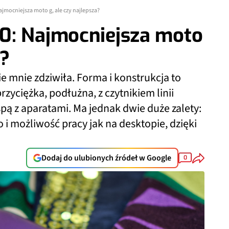
jmocniejsza moto g, ale czy najlepsza?
0: Najmocniejsza moto
a?
mnie zdziwiła. Forma i konstrukcja to
rzyciężka, podłużna, z czytnikiem linii
pą z aparatami. Ma jednak dwie duże zalety:
i możliwość pracy jak na desktopie, dzięki
Dodaj do ulubionych źródeł w Google
0