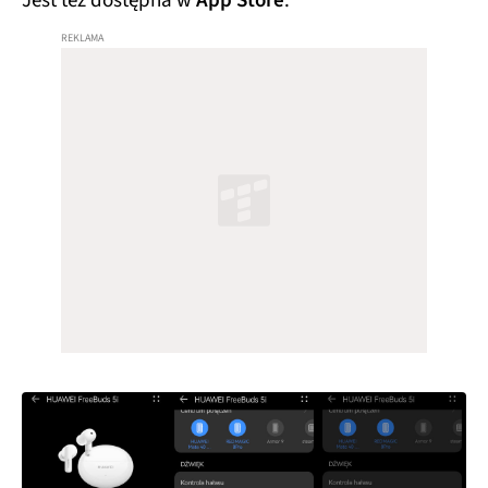
Jest też dostępna w
App Store
.