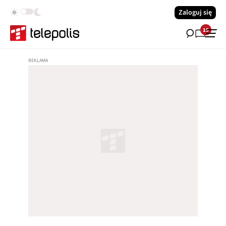
Zaloguj się
15