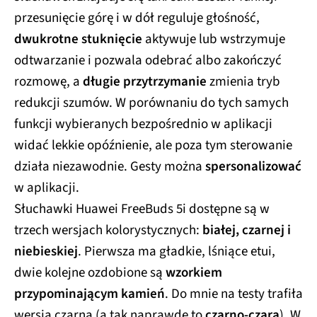
przesunięcie górę i w dół reguluje głośność,
dwukrotne stuknięcie
aktywuje lub wstrzymuje
odtwarzanie i pozwala odebrać albo zakończyć
rozmowę, a
długie przytrzymanie
zmienia tryb
redukcji szumów. W porównaniu do tych samych
funkcji wybieranych bezpośrednio w aplikacji
widać lekkie opóźnienie, ale poza tym sterowanie
działa niezawodnie. Gesty można
spersonalizować
w aplikacji.
Słuchawki Huawei FreeBuds 5i dostępne są w
trzech wersjach kolorystycznych:
białej, czarnej i
niebieskiej
. Pierwsza ma gładkie, lśniące etui,
dwie kolejne ozdobione są
wzorkiem
przypominającym kamień
. Do mnie na testy trafiła
wersja czarna (a tak naprawdę to
czarno-czara
). W