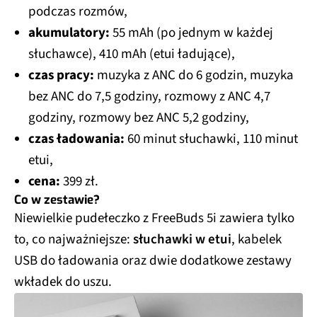
podczas rozmów,
akumulatory:
55 mAh (po jednym w każdej
słuchawce), 410 mAh (etui ładujące),
czas pracy:
muzyka z ANC do 6 godzin, muzyka
bez ANC do 7,5 godziny, rozmowy z ANC 4,7
godziny, rozmowy bez ANC 5,2 godziny,
czas ładowania:
60 minut słuchawki, 110 minut
etui,
cena:
399 zł.
Co w zestawie?
Niewielkie pudełeczko z FreeBuds 5i zawiera tylko
to, co najważniejsze:
słuchawki w etui
, kabelek
USB do ładowania oraz dwie dodatkowe zestawy
wkładek do uszu.