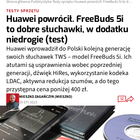
Strona główna
Publicystyka
Testy sprzętu
Huawei powrócił. FreeBuds 5i to dobre słuchawki, w dodatku niedrogie (test)
TESTY SPRZĘTU
Huawei powrócił. FreeBuds 5i
to dobre słuchawki, w dodatku
niedrogie (test)
Huawei wprowadził do Polski kolejną generację
swoich słuchawek TWS – model FreeBuds 5i. Ich
atutami są usprawnienia wobec poprzedniej
generacji, dźwięk HiRes, wykorzystanie kodeka
LDAC, aktywna redukcja szumów, a do tego
przystępna cena poniżej 400 zł.
MIESZKO ZAGAŃCZYK (MIESZKO)
12
29 STY 2023