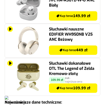
JVC HA-A30T2-W-U ANC
Biały
149.99 zł
Kup teraz
Słuchawki nauszne
EDIFIER WH950NB V25
ANC Beżowy
449 zł
Kup teraz
Słuchawki dokanałowe
OTL The Legend of Zelda
Kremowo-złoty
0 zł
-
109.99 zł
najniższa cena
109.99 zł
Kup teraz
Najważniejsze dane techniczne: