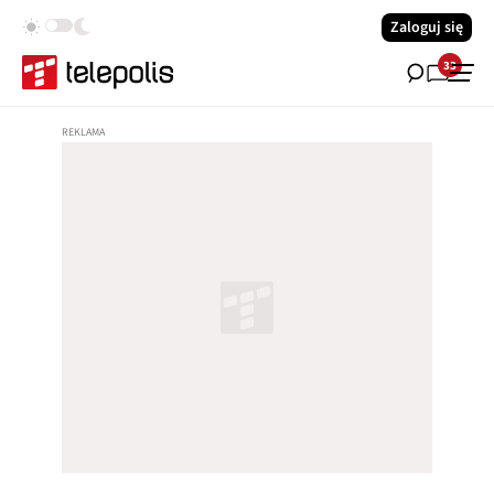
Zaloguj się
33