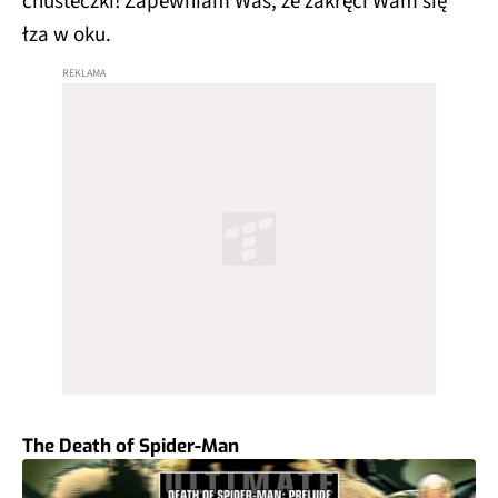
chusteczki! Zapewniam Was, że zakręci Wam się
łza w oku.
The Death of Spider-Man