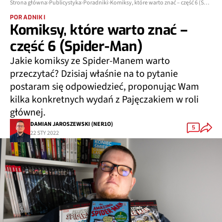
Strona główna
Publicystyka
Poradniki
Komiksy, które warto znać – część 6 (Spider-Man)
PORADNIKI
Komiksy, które warto znać –
część 6 (Spider-Man)
Jakie komiksy ze Spider-Manem warto
przeczytać? Dzisiaj właśnie na to pytanie
postaram się odpowiedzieć, proponując Wam
kilka konkretnych wydań z Pajęczakiem w roli
głównej.
DAMIAN JAROSZEWSKI (NER1O)
5
22 STY 2022