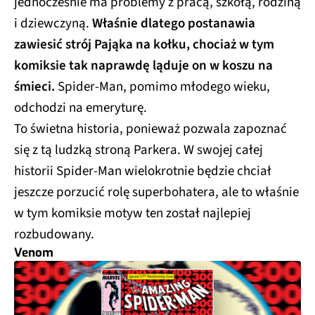
jednocześnie ma problemy z pracą, szkołą, rodziną
i dziewczyną.
Właśnie dlatego postanawia
zawiesić strój Pająka na kołku, chociaż w tym
komiksie tak naprawdę ląduje on w koszu na
śmieci.
Spider-Man, pomimo młodego wieku,
odchodzi na emeryturę.
To świetna historia, ponieważ pozwala zapoznać
się z tą ludzką stroną Parkera. W swojej całej
historii Spider-Man wielokrotnie będzie chciał
jeszcze porzucić rolę superbohatera, ale to właśnie
w tym komiksie motyw ten został najlepiej
rozbudowany.
Venom