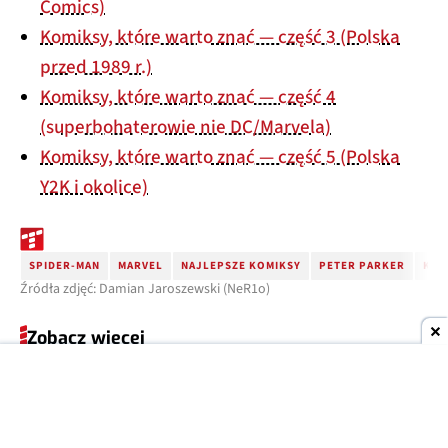
Comics)
Komiksy, które warto znać — część 3 (Polska
przed 1989 r.)
Komiksy, które warto znać — część 4
(superbohaterowie nie DC/Marvela)
Komiksy, które warto znać — część 5 (Polska
Y2K i okolice)
SPIDER-MAN
MARVEL
NAJLEPSZE KOMIKSY
PETER PARKER
KOM
Źródła zdjęć: Damian Jaroszewski (NeR1o)
Zobacz więcej
05
PORADNIKI
SIE
2026
Trik z szarą