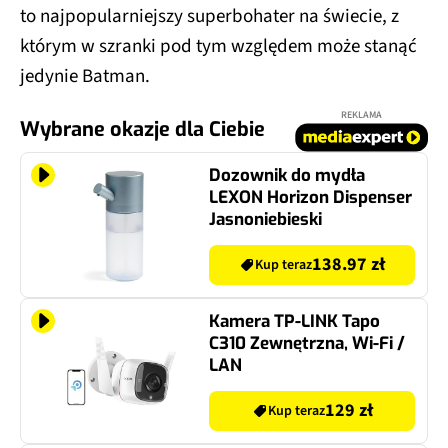
to najpopularniejszy superbohater na świecie, z
którym w szranki pod tym względem może stanąć
jedynie Batman.
REKLAMA
Wybrane okazje dla Ciebie
Dozownik do mydła
LEXON Horizon Dispenser
Jasnoniebieski
138.97 zł
Kup teraz
Kamera TP-LINK Tapo
C310 Zewnętrzna, Wi-Fi /
LAN
129 zł
Kup teraz