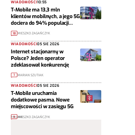
WIADOMOŚCI
10:55
T-Mobile ma 13,3 mln
klientów mobilnych, a jego 5G
dociera do 94% populacji
Polski
MIESZKO ZAGAŃCZYK
18
WIADOMOŚCI
05 SIE 2026
Internet stacjonarny w
Polsce? Jeden operator
zdeklasował konkurencję
MARIAN SZUTIAK
1
WIADOMOŚCI
05 SIE 2026
T-Mobile uruchamia
dodatkowe pasma. Nowe
miejscowości w zasięgu 5G
MIESZKO ZAGAŃCZYK
4