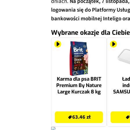
dniach.
Na początek, 7 listopada
logowania się do Platformy Usłu
bankowości mobilnej Inteligo ora
Wybrane okazje dla Ciebie
Karma dla psa BRIT
Ła
Premium By Nature
ind
Large Kurczak 8 kg
SAMSU
P5400T
Biały 
63.46 zł
439 zł
63.46 zł