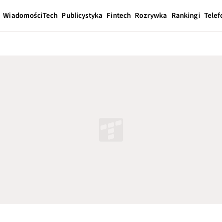
Wiadomości
Tech
Publicystyka
Fintech
Rozrywka
Rankingi
Telef