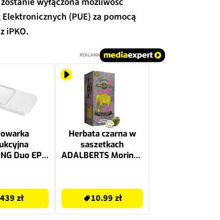
, zostanie wyłączona możliwość
g Elektronicznych (PUE) za pomocą
z iPKO.
REKLAMA
dowarka
Herbata czarna w
ukcyjna
saszetkach
NG Duo EP-
ADALBERTS Moringa
WEGEU 15W
z papają i
Qi MagSafe
flaszowcem (25
10.99 zł
sztuk)
439 zł
10.99 zł