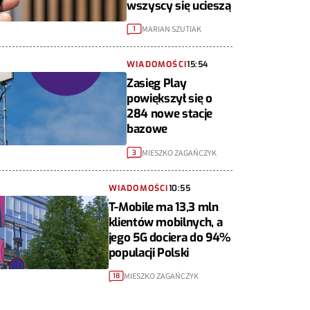
wszyscy się ucieszą
MARIAN SZUTIAK
1
WIADOMOŚCI
15:54
Zasięg Play
powiększył się o
284 nowe stacje
bazowe
MIESZKO ZAGAŃCZYK
3
WIADOMOŚCI
10:55
T-Mobile ma 13,3 mln
klientów mobilnych, a
jego 5G dociera do 94%
populacji Polski
MIESZKO ZAGAŃCZYK
18