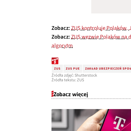
Zobacz:
ZUS kontroluje Polaków. 
Zobacz:
ZUS wezwie Polaków na d
algorytm
ZUS
ZUS PUE
ZAKŁAD UBEZPIECZEŃ SPO
Źródła zdjęć: Shutterstock
Źródła tekstu: ZUS
Zobacz więcej