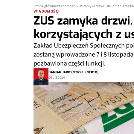
Strona główna
Wiadomości
ZUS zamyka drzwi. Utrudnienia dla kor
WIADOMOŚCI
ZUS zamyka drzwi. 
korzystających z u
Zakład Ubezpieczeń Społecznych po
zostaną wprowadzone 7 i 8 listopada
pozbawiona części funkcji.
DAMIAN JAROSZEWSKI (NER1O)
06 LIS 2024