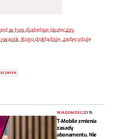
Jest w tym diabelnie skuteczny
ywanik. Kogo dokładnie, zadecyduje
ŁECZNYCH
WIADOMOŚCI
21:15
T-Mobile zmienia
zasady
abonamentu. Nie