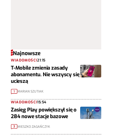
Najnowsze
WIADOMOŚCI
21:15
T-Mobile zmienia zasady
abonamentu. Nie wszyscy się
ucieszą
MARIAN SZUTIAK
1
WIADOMOŚCI
15:54
Zasięg Play powiększył się o
284 nowe stacje bazowe
MIESZKO ZAGAŃCZYK
3