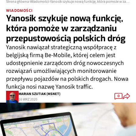
Strona główna
Wiadomości
Yanosik szykuje nową funkcję, która pomoże w zarządzaniu przepustowością polskich dróg
WIADOMOŚCI
Yanosik szykuje nową funkcję,
która pomoże w zarządzaniu
przepustowością polskich dróg
Yanosik nawiązał strategiczną współpracę z
belgijską firmą Be-Mobile, której celem jest
udostępnienie zarządcom dróg nowoczesnych
rozwiązań umożliwiających monitorowanie
przepływu pojazdów na polskich drogach. Nowa
funkcja nosi nazwę Yanosik traffic.
MARIAN SZUTIAK (MSNET)
0
16 WRZ 2020