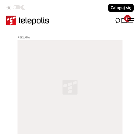
Zaloguj się
17