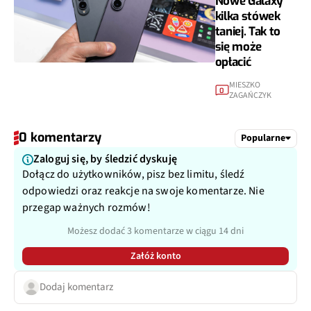
Nowe Galaxy
kilka stówek
taniej. Tak to
się może
opłacić
MIESZKO
0
ZAGAŃCZYK
0 komentarzy
Popularne
Zaloguj się, by śledzić dyskuję
Dołącz do użytkowników, pisz bez limitu, śledź
odpowiedzi oraz reakcje na swoje komentarze. Nie
przegap ważnych rozmów!
Możesz dodać 3 komentarze w ciągu 14 dni
Załóż konto
Dodaj komentarz