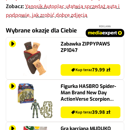
Zobacz:
Yanosik Autoplac ułatwia sprzedaż auta i
podpowie, jak zrobić dobre zdjęcia
REKLAMA
Wybrane okazje dla Ciebie
Zabawka ZIPPYPAWS
ZP1047
79.99 zł
Kup teraz
Figurka HASBRO Spider-
Man Brand New Day
ActionVerse Scorpion
G33975X0
39.98 zł
Kup teraz
Gra karciana MUDUKO