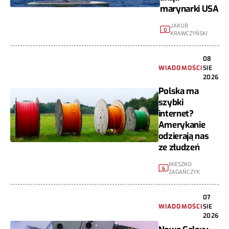
marynarki USA
JAKUB
0
KRAWCZYŃSKI
08
WIADOMOŚCI
SIE
2026
Polska ma
szybki
internet?
Amerykanie
odzierają nas
ze złudzeń
MIESZKO
6
ZAGAŃCZYK
07
WIADOMOŚCI
SIE
2026