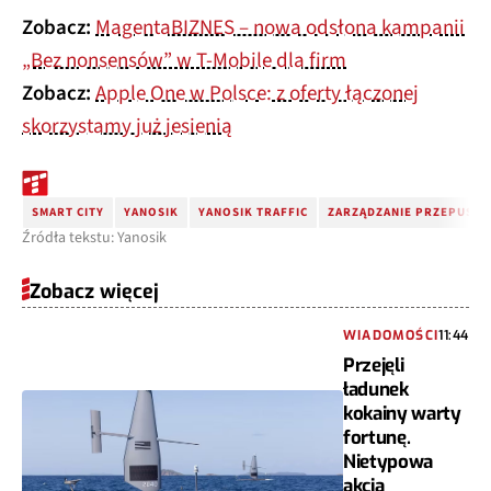
Zobacz:
MagentaBIZNES – nowa odsłona kampanii
„Bez nonsensów” w T-Mobile dla firm
Zobacz:
Apple One w Polsce: z oferty łączonej
skorzystamy już jesienią
SMART CITY
YANOSIK
YANOSIK TRAFFIC
ZARZĄDZANIE PRZEPUST
Źródła tekstu: Yanosik
Zobacz więcej
WIADOMOŚCI
11:44
Przejęli
ładunek
kokainy warty
fortunę.
Nietypowa
akcja