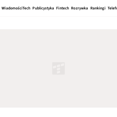
Wiadomości
Tech
Publicystyka
Fintech
Rozrywka
Rankingi
Telef