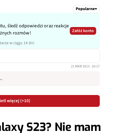
Popularne
itu, śledź odpowiedzi oraz reakcje
Załóż konto
ażnych rozmów!
arze w ciągu 14 dni
21 MAR 2013 · 20:17
..
etl więcej (+10)
laxy S23? Nie mam