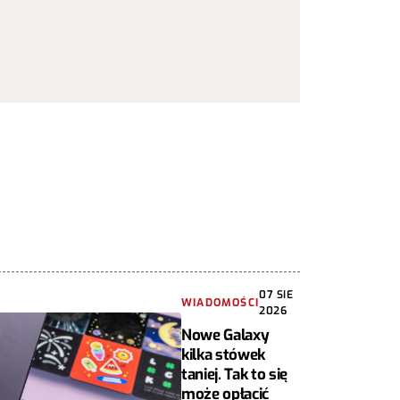
07 SIE
WIADOMOŚCI
2026
Nowe Galaxy
kilka stówek
taniej. Tak to się
może opłacić