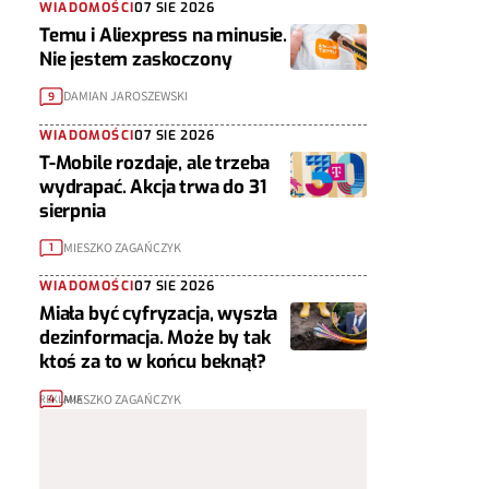
WIADOMOŚCI
07 SIE 2026
Temu i Aliexpress na minusie.
Nie jestem zaskoczony
DAMIAN JAROSZEWSKI
9
WIADOMOŚCI
07 SIE 2026
T-Mobile rozdaje, ale trzeba
wydrapać. Akcja trwa do 31
sierpnia
MIESZKO ZAGAŃCZYK
1
WIADOMOŚCI
07 SIE 2026
Miała być cyfryzacja, wyszła
dezinformacja. Może by tak
ktoś za to w końcu beknął?
MIESZKO ZAGAŃCZYK
4