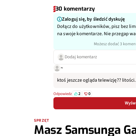
30 komentarzy
Zaloguj się, by śledzić dyskuję
Dołącz do użytkowników, pisz bez lim
na swoje komentarze. Nie przegap w
Możesz dodać 3 koment
Dodaj komentarz
~
ktoś jeszcze ogląda telewizję?? litości.
2
0
Odpowiedz
Wyświ
SPRZĘT
Masz Samsunga Ga