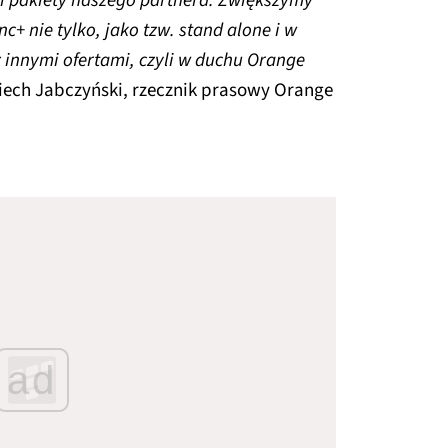
i pakiety naszego partnera. Zwiększymy
c+ nie tylko, jako tzw. stand alone i w
z innymi ofertami, czyli w duchu Orange
iech Jabczyński, rzecznik prasowy Orange
ad