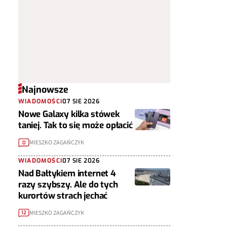
Najnowsze
WIADOMOŚCI
07 SIE 2026
Nowe Galaxy kilka stówek
taniej. Tak to się może opłacić
MIESZKO ZAGAŃCZYK
0
WIADOMOŚCI
07 SIE 2026
Nad Bałtykiem internet 4
razy szybszy. Ale do tych
kurortów strach jechać
MIESZKO ZAGAŃCZYK
12