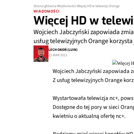
Strona główna
Wiadomości
Więcej HD w telewizji Orange
WIADOMOŚCI
Więcej HD w telewi
Wojciech Jabczyński zapowiada zmiany
usług telewizyjnych Orange korzysta j
LECH OKOŃ (LUIN)
21 MAR 2013
Wojciech Jabczyński zapowiada zm
Z usług telewizyjnych Orange korzy
Wystartowała telewizja nc+, powst
Dostępne do tej pory w sieci Oran
kwietniu o aktualną ofertę nc+.