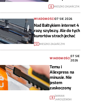
MIESZKO ZAGAŃCZYK
0
WIADOMOŚCI
07 SIE 2026
Nad Bałtykiem internet 4
razy szybszy. Ale do tych
kurortów strach jechać
MIESZKO ZAGAŃCZYK
12
07 SIE
WIADOMOŚCI
2026
Temu i
Aliexpress na
minusie. Nie
jestem
zaskoczony
DAMIAN
9
JAROSZEWSKI