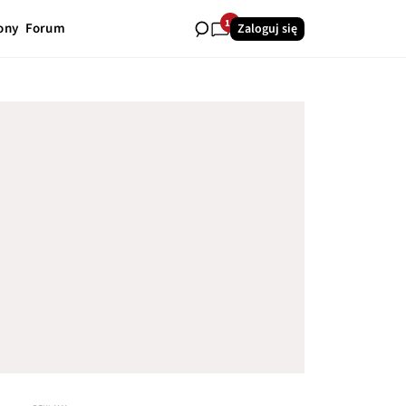
16
ony
Forum
Zaloguj się