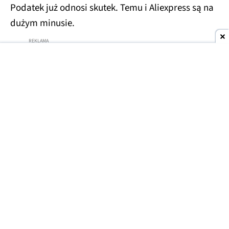
Podatek już odnosi skutek. Temu i Aliexpress są na
dużym minusie.
Temu i Aliexpress ze spadkami
Skuteczność nowej opłaty widać po popularności