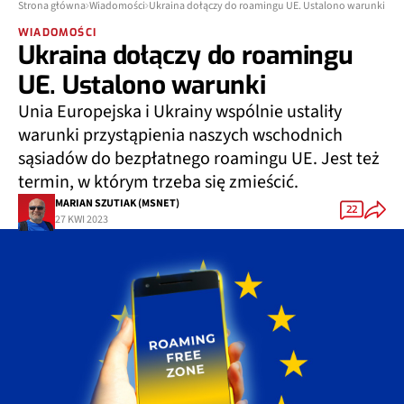
Strona główna
Wiadomości
Ukraina dołączy do roamingu UE. Ustalono warunki
WIADOMOŚCI
Ukraina dołączy do roamingu
UE. Ustalono warunki
Unia Europejska i Ukrainy wspólnie ustaliły
warunki przystąpienia naszych wschodnich
sąsiadów do bezpłatnego roamingu UE. Jest też
termin, w którym trzeba się zmieścić.
MARIAN SZUTIAK (MSNET)
22
27 KWI 2023