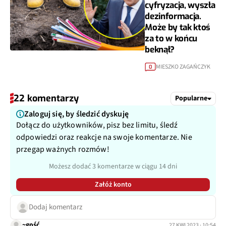
cyfryzacja, wyszła
dezinformacja.
Może by tak ktoś
za to w końcu
beknął?
MIESZKO ZAGAŃCZYK
0
22 komentarzy
Popularne
Zaloguj się, by śledzić dyskuję
Dołącz do użytkowników, pisz bez limitu, śledź
odpowiedzi oraz reakcje na swoje komentarze. Nie
przegap ważnych rozmów!
Możesz dodać 3 komentarze w ciągu 14 dni
Załóż konto
Dodaj komentarz
~gość
27 KWI 2023 · 10:54