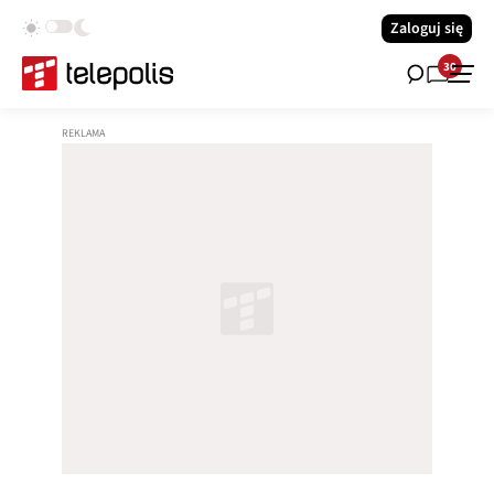
Zaloguj się
30