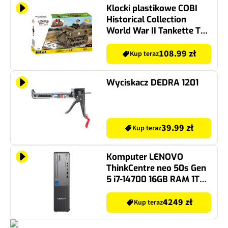
Klocki plastikowe COBI
Historical Collection
World War II Tankette TK-
3 / Le. Pzkpfw tk COBI-
2658
108.99 zł
Kup teraz
Wyciskacz DEDRA 1201
39.99 zł
Kup teraz
Komputer LENOVO
ThinkCentre neo 50s Gen
5 i7-14700 16GB RAM 1TB
SSD DVD Wi-Fi Windows
11 Professional
4249 zł
Kup teraz