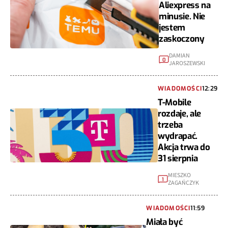
Aliexpress na
minusie. Nie
jestem
zaskoczony
DAMIAN
0
JAROSZEWSKI
WIADOMOŚCI
12:29
T-Mobile
rozdaje, ale
trzeba
wydrapać.
Akcja trwa do
31 sierpnia
MIESZKO
1
ZAGAŃCZYK
WIADOMOŚCI
11:59
Miała być