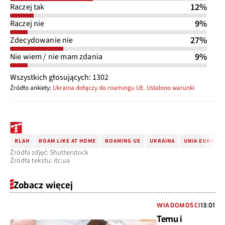
12%
Raczej tak
9%
Raczej nie
27%
Zdecydowanie nie
9%
Nie wiem / nie mam zdania
Wszystkich głosujących: 1302
Źródło ankiety:
Ukraina dołączy do roamingu UE. Ustalono warunki
RLAH
ROAM LIKE AT HOME
ROAMING UE
UKRAINA
UNIA EUROPE
Źródła zdjęć: Shutterstock
Źródła tekstu: itc.ua
Zobacz więcej
WIADOMOŚCI
13:01
Temu i