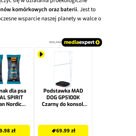
zyć się w działania proekologiczne
fonów komórkowych oraz baterii
. Jest to
oczesne wsparcie naszej planety w walce o
REKLAMA
ak dla psa
Podstawka MAD
AL SPIRIT
DOG GPS100K
ian Nordic
Czarny do konsoli
d 2 x 110 g
PlayStation 5/PS5
Slim/PS5 Pro
79.99 zł
9.98 zł
69.99 zł