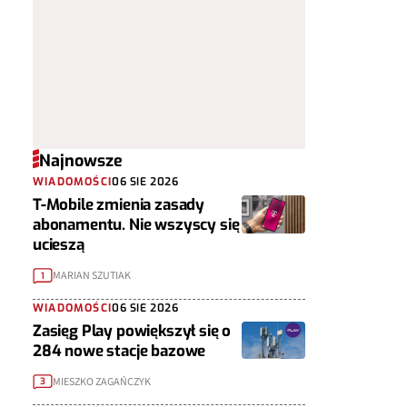
Najnowsze
WIADOMOŚCI
06 SIE 2026
T-Mobile zmienia zasady
abonamentu. Nie wszyscy się
ucieszą
MARIAN SZUTIAK
1
WIADOMOŚCI
06 SIE 2026
Zasięg Play powiększył się o
284 nowe stacje bazowe
MIESZKO ZAGAŃCZYK
3