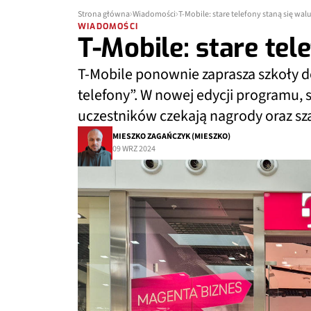
Strona główna
Wiadomości
T-Mobile: stare telefony staną się wal
WIADOMOŚCI
T-Mobile: stare tel
T-Mobile ponownie zaprasza szkoły do
telefony”. W nowej edycji programu, s
uczestników czekają nagrody oraz sza
MIESZKO ZAGAŃCZYK (MIESZKO)
09 WRZ 2024