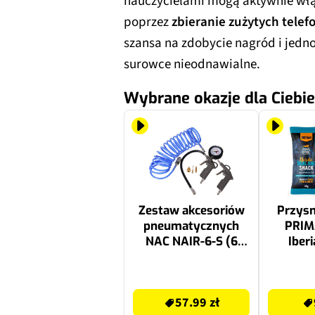
nauczycielami mogą aktywnie włąc
poprzez
zbieranie zużytych tele
szansa na zdobycie nagród i jedn
surowce nieodnawialne.
Wybrane okazje dla Ciebie
Zestaw akcesoriów
Przysm
pneumatycznych
PRIM
NAC NAIR-6-S (6
Iber
elementów)
Sealan
57.99 zł
9.98 zł
57.99 zł