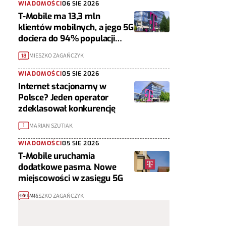
WIADOMOŚCI
06 SIE 2026
T-Mobile ma 13,3 mln
klientów mobilnych, a jego 5G
dociera do 94% populacji
Polski
MIESZKO ZAGAŃCZYK
18
WIADOMOŚCI
05 SIE 2026
Internet stacjonarny w
Polsce? Jeden operator
zdeklasował konkurencję
MARIAN SZUTIAK
1
WIADOMOŚCI
05 SIE 2026
T-Mobile uruchamia
dodatkowe pasma. Nowe
miejscowości w zasięgu 5G
MIESZKO ZAGAŃCZYK
4