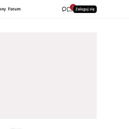
7
ony
Forum
Zaloguj się