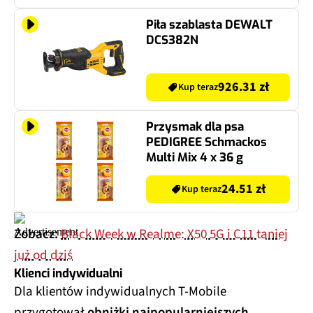
Piła szablasta DEWALT
DCS382N
926.31 zł
Kup teraz
Przysmak dla psa
PEDIGREE Schmackos
Multi Mix 4 x 36 g
24.51 zł
Kup teraz
Zobacz:
Black Week w Realme: X50 5G i C11 taniej
już od dziś
Klienci indywidualni
Dla klientów indywidualnych T-Mobile
przygotował
obniżki najpopularniejszych