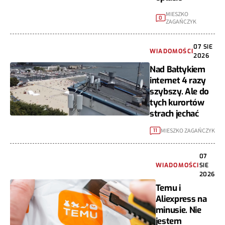
MIESZKO
0
ZAGAŃCZYK
07 SIE
WIADOMOŚCI
2026
Nad Bałtykiem
internet 4 razy
szybszy. Ale do
tych kurortów
strach jechać
MIESZKO ZAGAŃCZYK
11
07
WIADOMOŚCI
SIE
2026
Temu i
Aliexpress na
minusie. Nie
jestem