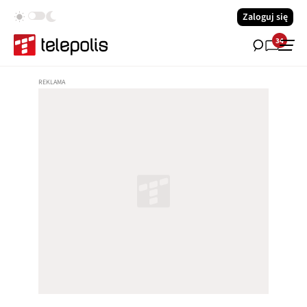
Zaloguj się
34