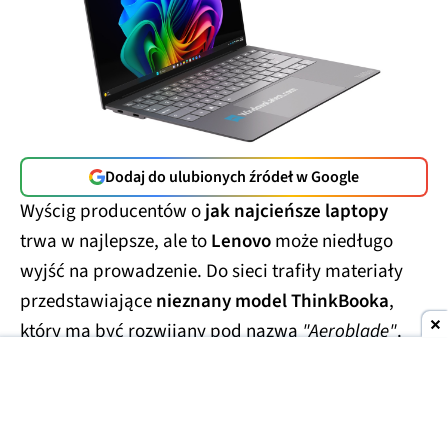
Dodaj do ulubionych źródeł w Google
Wyścig producentów o
jak najcieńsze laptopy
trwa w najlepsze, ale to
Lenovo
może niedługo
wyjść na prowadzenie. Do sieci trafiły materiały
przedstawiające
nieznany model ThinkBooka
,
który ma być rozwijany pod nazwą
"Aeroblade"
.
Jego obudowa wygląda
wręcz absurdalnie
smukło.