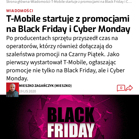
Strona główna
Wiadomości
T-Mobile startuje z promocjami na Black Friday i Cyber Monday
WIADOMOŚCI
T-Mobile startuje z promocjami
na Black Friday i Cyber Monday
Po producentach sprzętu przyszedł czas na
operatorów, którzy również dołączają do
szaleństwa promocji na Czarny Piątek. Jako
pierwszy wystartował T-Mobile, ogłaszając
promocje nie tylko na Black Friday, ale i Cyber
Monday.
MIESZKO ZAGAŃCZYK (MIESZKO)
0
19 LIS 2020