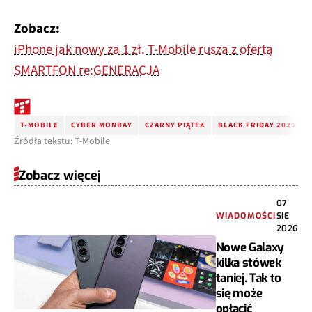
Zobacz:
iPhone jak nowy za 1 zł. T-Mobile rusza z ofertą
SMARTFON re:GENERACJA
T-MOBILE
CYBER MONDAY
CZARNY PIĄTEK
BLACK FRIDAY 2020
Źródła tekstu: T-Mobile
Zobacz więcej
07
WIADOMOŚCI
SIE
2026
Nowe Galaxy
kilka stówek
taniej. Tak to
się może
opłacić