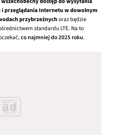
i
wszechobecny dostęp do wysyłania
 i przeglądania Internetu w dowolnym
b wodach przybrzeżnych
oraz będzie
pośrednictwem standardu LTE. Na to
oczekać,
co najmniej do 2025 roku
.
ad