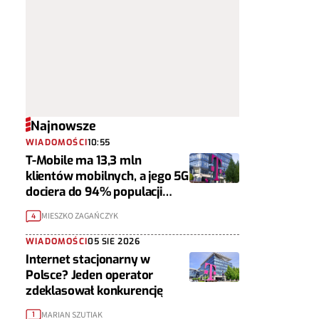
Najnowsze
WIADOMOŚCI
10:55
T-Mobile ma 13,3 mln
klientów mobilnych, a jego 5G
dociera do 94% populacji
Polski
MIESZKO ZAGAŃCZYK
4
WIADOMOŚCI
05 SIE 2026
Internet stacjonarny w
Polsce? Jeden operator
zdeklasował konkurencję
MARIAN SZUTIAK
1