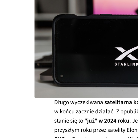
Długo wyczekiwana
satelitarna 
w końcu zacznie działać. Z opubl
stanie się to
"już" w 2024 roku
. J
przysżłym roku przez satelity El