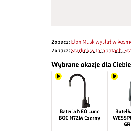
Zobacz:
Elon Musk wysłał w kosmo
Zobacz:
Starlink w tarapatach. St
Wybrane okazje dla Ciebie
Bateria NEO Luno
Butelk
BOC N72M Czarny
WESSP
GR