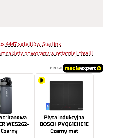
s 4447 satelitów Starlink
art rakiety odwołany w ostatniej chwili
REKLAMA
a tritanowa
Płyta indukcyjna
ER WES262-
BOSCH PVQ61CHB1E
 Czarny
Czarny mat