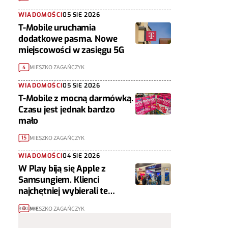
WIADOMOŚCI
05 SIE 2026
T-Mobile uruchamia
dodatkowe pasma. Nowe
miejscowości w zasięgu 5G
MIESZKO ZAGAŃCZYK
4
WIADOMOŚCI
05 SIE 2026
T-Mobile z mocną darmówką.
Czasu jest jednak bardzo
mało
MIESZKO ZAGAŃCZYK
15
WIADOMOŚCI
04 SIE 2026
W Play biją się Apple z
Samsungiem. Klienci
najchętniej wybierali te
telefony
MIESZKO ZAGAŃCZYK
0