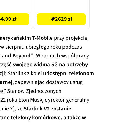
3099 zł
44.99 zł
2629 zł
merykańskim T-Mobile
przy projekcie,
 w sierpniu ubiegłego roku podczas
e and Beyond”
. W ramach współpracy
część swojego widma 5G na potrzeby
cji
; Starlink z kolei
udostępni telefonom
tarnej
, zapewniając dostawcy usług
ęg” Stanów Zjednoczonych.
22 roku Elon Musk, dyrektor generalny
nie X), że
Starlink V2 zostanie
ane telefony komórkowe, a także w