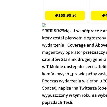
159.99 zł
44.99 zł
159.99 zł
Starlink nawiązał
współpracę z a
który został pierwotnie ogłoszony
wydarzenia
„Coverage and Abov
magentowy operator
przeznaczy 
satelitów Starlink drugiej genera
w T-Mobile dostęp do sieci sateli
komórkowych „prawie pełny zasi
Podczas wydarzenia w sierpniu 20
SpaceX, napisał na Twitterze (obec
wypuszczony w tym roku na wybr
pojazdach Tesli
.