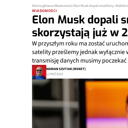
Strona główna
Wiadomości
Elon Musk dopali smartfony. Niektórzy
WIADOMOŚCI
Elon Musk dopali s
skorzystają już w 
W przyszłym roku ma zostać uruchom
satelity prześlemy jednak wyłącznie
transmisję danych musimy poczekać 
MARIAN SZUTIAK (MSNET)
13 PAŹ 2023