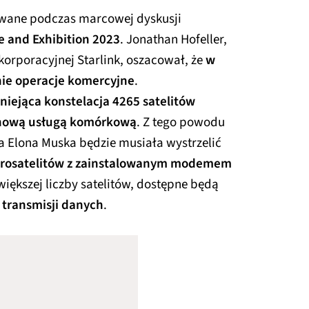
owane podczas marcowej dyskusji
e and Exhibition 2023
. Jonathan Hofeller,
korporacyjnej Starlink, oszacował, że
w
 nie operacje komercyjne
.
tniejąca konstelacja 4265 satelitów
z nową usługą komórkową
. Z tego powodu
rma Elona Muska będzie musiała wystrzelić
krosatelitów z zainstalowanym modemem
większej liczby satelitów, dostępne będą
 transmisji danych
.