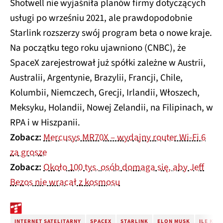
Shotwell nie wyjaśniła planów firmy dotyczących
usługi po wrześniu 2021, ale prawdopodobnie
Starlink rozszerzy swój program beta o nowe kraje.
Na początku tego roku ujawniono (CNBC), że
SpaceX zarejestrował już spółki zależne w Austrii,
Australii, Argentynie, Brazylii, Francji, Chile,
Kolumbii, Niemczech, Grecji, Irlandii, Włoszech,
Meksyku, Holandii, Nowej Zelandii, na Filipinach, w
RPA i w Hiszpanii.
Zobacz:
Mercusys MR70X – wydajny router Wi-Fi 6
za grosze
Zobacz:
Około 100 tys. osób domaga się, aby Jeff
Bezos nie wracał z kosmosu
INTERNET SATELITARNY
SPACEX
STARLINK
ELON MUSK
ILE KOS