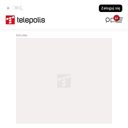
Zaloguj się
14