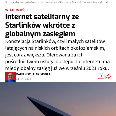
Strona główna
Wiadomości
Internet satelitarny ze Starlinków wkrótce z globalnym zasięgiem
WIADOMOŚCI
Internet satelitarny ze
Starlinków wkrótce z
globalnym zasięgiem
Konstelacja Starlinków, czyli małych satelitów
latających na niskich orbitach okołoziemskim,
jest coraz większa. Oferowana za ich
pośrednictwem usługa dostępu do Internetu ma
mieć globalny zasięg już we wrześniu 2021 roku.
MARIAN SZUTIAK (MSNET)
3
23 CZE 2021