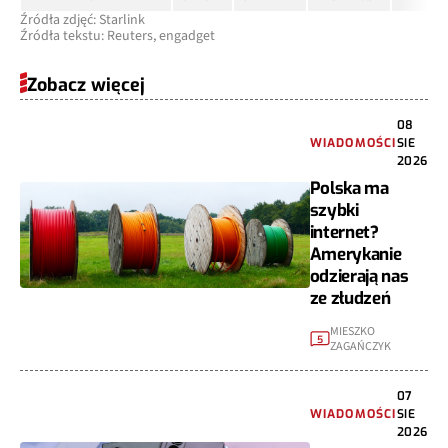
Źródła zdjęć: Starlink
Źródła tekstu: Reuters, engadget
Zobacz więcej
08
WIADOMOŚCI
SIE
2026
Polska ma
szybki
internet?
Amerykanie
odzierają nas
ze złudzeń
MIESZKO
5
ZAGAŃCZYK
07
WIADOMOŚCI
SIE
2026