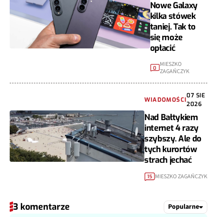
Nowe Galaxy
kilka stówek
taniej. Tak to
się może
opłacić
MIESZKO
0
ZAGAŃCZYK
07 SIE
WIADOMOŚCI
2026
Nad Bałtykiem
internet 4 razy
szybszy. Ale do
tych kurortów
strach jechać
MIESZKO ZAGAŃCZYK
15
3 komentarze
Popularne