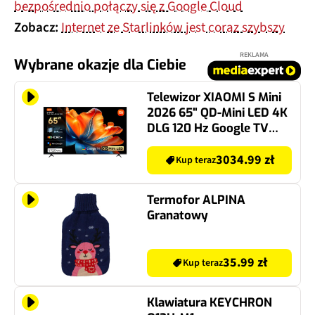
bezpośrednio połączy się z Google Cloud
Zobacz:
Internet ze Starlinków jest coraz szybszy
REKLAMA
Wybrane okazje dla Ciebie
Telewizor XIAOMI S Mini
2026 65" QD-Mini LED 4K
DLG 120 Hz Google TV
HDMI 2.1
3034.99 zł
Kup teraz
Termofor ALPINA
Granatowy
35.99 zł
Kup teraz
Klawiatura KEYCHRON