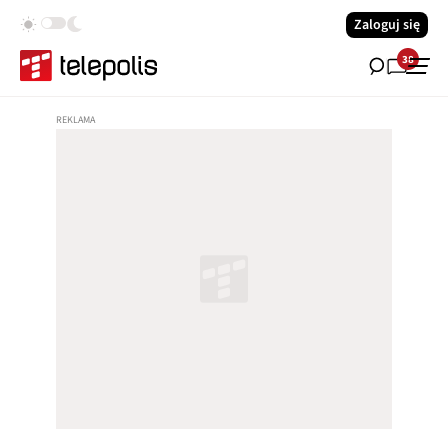
Zaloguj się
38