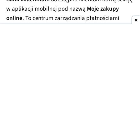
w aplikacji mobilnej pod nazwą
Moje zakupy
online
. To centrum zarządzania płatnościami
internetowymi, które zbiera w jednym miejscu
najważniejsze informacje związane z
zakupami w
sieci
.