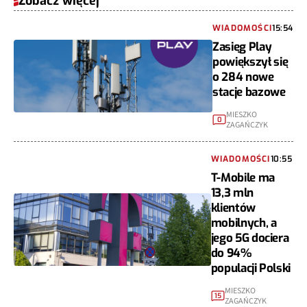
Zobacz więcej
WIADOMOŚCI
15:54
Zasięg Play
powiększył się
o 284 nowe
stacje bazowe
MIESZKO
0
ZAGAŃCZYK
WIADOMOŚCI
10:55
T-Mobile ma
13,3 mln
klientów
mobilnych, a
jego 5G dociera
do 94%
populacji Polski
MIESZKO
15
ZAGAŃCZYK