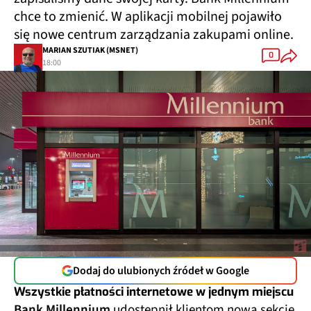
chce to zmienić. W aplikacji mobilnej pojawiło
się nowe centrum zarządzania zakupami online.
MARIAN SZUTIAK (MSNET)
0
18:00
Dodaj do ulubionych źródeł w Google
Wszystkie płatności internetowe w jednym miejscu
Bank Millennium
udostępnił klientom nową sekcję