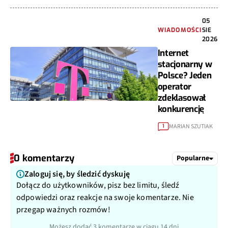
05
WIADOMOŚCI
SIE
2026
Internet
stacjonarny w
Polsce? Jeden
operator
zdeklasował
konkurencję
MARIAN SZUTIAK
1
0 komentarzy
Popularne
Zaloguj się, by śledzić dyskuję
Dołącz do użytkowników, pisz bez limitu, śledź
odpowiedzi oraz reakcje na swoje komentarze. Nie
przegap ważnych rozmów!
Możesz dodać 3 komentarze w ciągu 14 dni