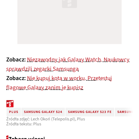
Zobacz:
Niezawodny jak Galaxy Watch. Naukowcy
sprawdzili zegarki Samsunga
Zobacz:
Nie kupuj kota w worku. Przetestuj
flagowe Galaxy zanim je kupisz
PLUS
SAMSUNG GALAXY S24
SAMSUNG GALAXY S23 FE
SAMSUNG GA
Źródła zdjęć: Lech Okoń (Telepolis.pl), Plus
Źródła tekstu: Plus