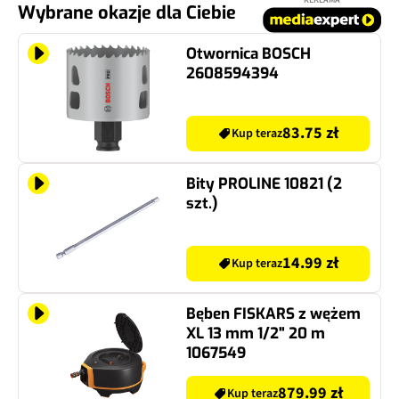
Wybrane okazje dla Ciebie
Otwornica BOSCH
2608594394
83.75 zł
Kup teraz
Bity PROLINE 10821 (2
szt.)
14.99 zł
Kup teraz
Bęben FISKARS z wężem
XL 13 mm 1/2" 20 m
1067549
879.99 zł
Kup teraz