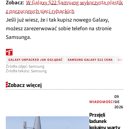
Zobacz:
W Galaxy S22 Samsung wykorzysta plastik
z porzuconych sieci rybackich
Jeśli już wiesz, że i tak kupisz nowego Galaxy,
możesz zarezerwować sobie telefon na stronie
Samsunga.
GALAXY UNPACKED JAK OGLĄDAĆ
SAMSUNG GALAXY S22 CENA
GALAX
Źródła zdjęć: Samsung
Źródła tekstu: Samsung
Zobacz więcej
09
WIADOMOŚCI
SIE
2026
Przejęli
ładunek
kokainy warty