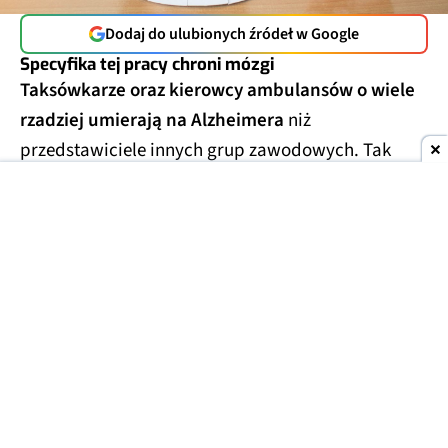
Dodaj do ulubionych źródeł w Google
Specyfika tej pracy chroni mózgi
Taksówkarze oraz kierowcy ambulansów o wiele
rzadziej umierają na Alzheimera
niż
przedstawiciele innych grup zawodowych. Tak
wynika z analizy aktów zgonu 9 milionów
mieszkańców USA, którą opublikowano w 2024 r.
Uwzględniono w niej dane w zakresie od stycznia
2020 do grudnia 2022 r.