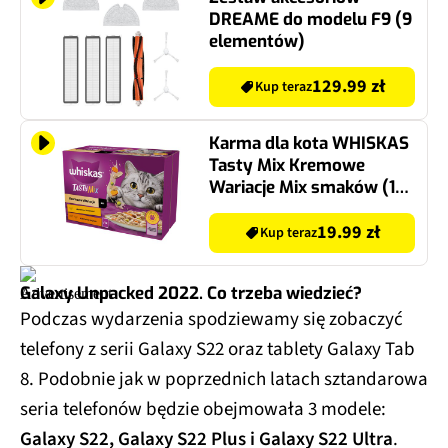
DREAME do modelu F9 (9
elementów)
129.99 zł
Kup teraz
Karma dla kota WHISKAS
Tasty Mix Kremowe
Wariacje Mix smaków (12
x 85 g)
19.99 zł
Kup teraz
Galaxy Unpacked 2022. Co trzeba wiedzieć?
Podczas wydarzenia spodziewamy się zobaczyć
telefony z serii Galaxy S22 oraz tablety Galaxy Tab
8. Podobnie jak w poprzednich latach sztandarowa
seria telefonów będzie obejmowała 3 modele:
Galaxy S22, Galaxy S22 Plus i Galaxy S22 Ultra
.