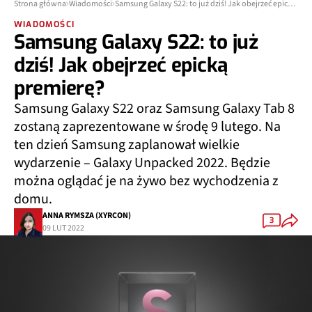
Strona główna
Wiadomości
Samsung Galaxy S22: to już dziś! Jak obejrzeć epicką premierę?
WIADOMOŚCI
Samsung Galaxy S22: to już
dziś! Jak obejrzeć epicką
premierę?
Samsung Galaxy S22 oraz Samsung Galaxy Tab 8
zostaną zaprezentowane w środę 9 lutego. Na
ten dzień Samsung zaplanował wielkie
wydarzenie – Galaxy Unpacked 2022. Będzie
można oglądać je na żywo bez wychodzenia z
domu.
ANNA RYMSZA (XYRCON)
3
09 LUT 2022