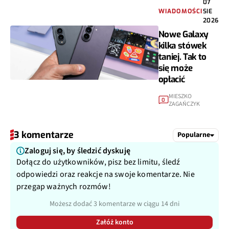
07
WIADOMOŚCI
SIE
2026
Nowe Galaxy
kilka stówek
taniej. Tak to
się może
opłacić
MIESZKO
0
ZAGAŃCZYK
3 komentarze
Popularne
Zaloguj się, by śledzić dyskuję
Dołącz do użytkowników, pisz bez limitu, śledź
odpowiedzi oraz reakcje na swoje komentarze. Nie
przegap ważnych rozmów!
Możesz dodać 3 komentarze w ciągu 14 dni
Załóż konto