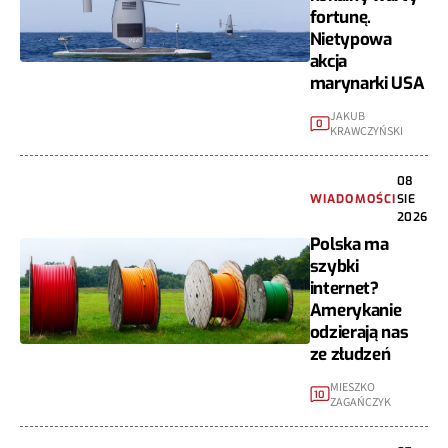
fortunę.
Nietypowa
akcja
marynarki USA
JAKUB
0
KRAWCZYŃSKI
08
WIADOMOŚCI
SIE
2026
Polska ma
szybki
internet?
Amerykanie
odzierają nas
ze złudzeń
MIESZKO
10
ZAGAŃCZYK