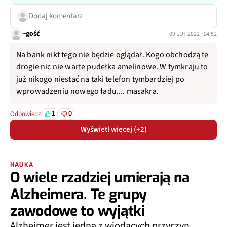
Dodaj komentarz
~gość
09 LUT 2022 · 14:52
Na bank nikt tego nie będzie oglądał. Kogo obchodzą te
drogie nic nie warte pudełka amelinowe. W tymkraju to
już nikogo niestać na taki telefon tymbardziej po
wprowadzeniu nowego ładu.... masakra.
1
0
Odpowiedz
Wyświetl więcej (+2)
NAUKA
O wiele rzadziej umierają na
Alzheimera. Te grupy
zawodowe to wyjątki
Alzheimer jest jedną z wiodących przyczyn