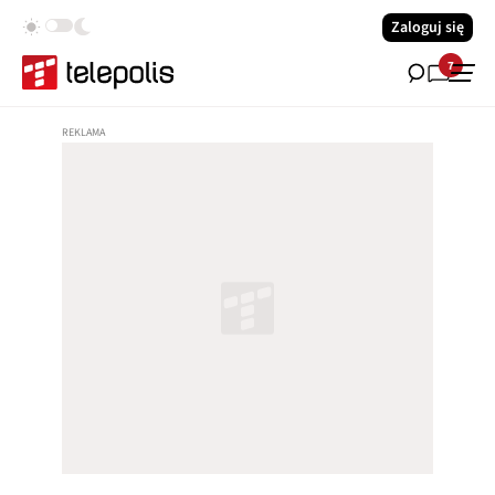
Zaloguj się
7