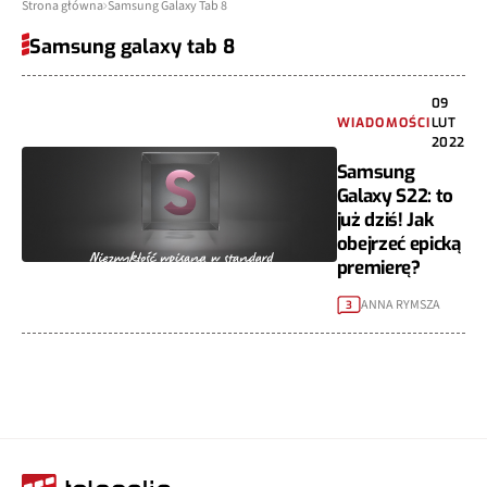
Strona główna
Samsung Galaxy Tab 8
Samsung galaxy tab 8
09
WIADOMOŚCI
LUT
2022
Samsung
Galaxy S22: to
już dziś! Jak
obejrzeć epicką
premierę?
ANNA RYMSZA
3