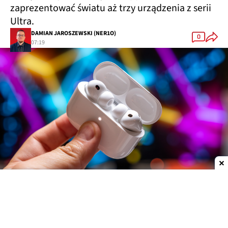
zaprezentować światu aż trzy urządzenia z serii
Ultra.
DAMIAN JAROSZEWSKI (NER1O)
0
07:19
Dodaj do ulubionych źródeł w Google
Nie jest tajemnicą, że Apple szykuje całkowicie
nową serię urządzeń o nazwie Ultra. Mają to być