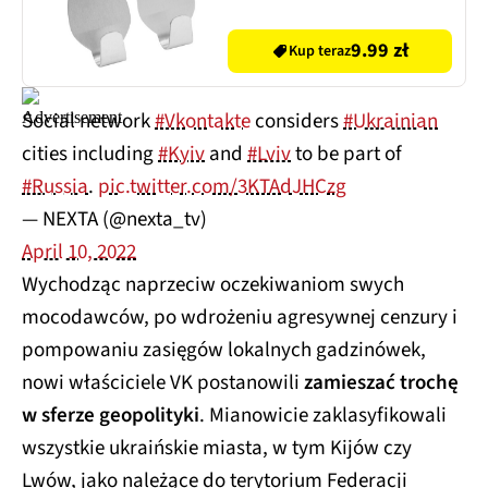
9.99 zł
Kup teraz
Social network
#Vkontakte
considers
#Ukrainian
cities including
#Kyiv
and
#Lviv
to be part of
#Russia
.
pic.twitter.com/3KTAdJHCzg
— NEXTA (@nexta_tv)
April 10, 2022
Wychodząc naprzeciw oczekiwaniom swych
mocodawców, po wdrożeniu agresywnej cenzury i
pompowaniu zasięgów lokalnych gadzinówek,
nowi właściciele VK postanowili
zamieszać trochę
w sferze geopolityki
. Mianowicie zaklasyfikowali
wszystkie ukraińskie miasta, w tym Kijów czy
Lwów, jako należące do terytorium Federacji