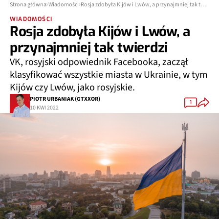
Strona główna
Wiadomości
Rosja zdobyła Kijów i Lwów, a przynajmniej tak twierdzi
WIADOMOŚCI
Rosja zdobyła Kijów i Lwów, a
przynajmniej tak twierdzi
VK, rosyjski odpowiednik Facebooka, zaczął
klasyfikować wszystkie miasta w Ukrainie, w tym
Kijów czy Lwów, jako rosyjskie.
PIOTR URBANIAK (GTXXOR)
1
10 KWI 2022