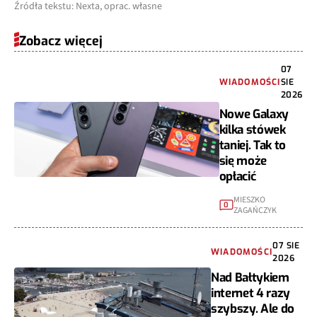
Źródła tekstu: Nexta, oprac. własne
Zobacz więcej
07
WIADOMOŚCI
SIE
2026
Nowe Galaxy
kilka stówek
taniej. Tak to
się może
opłacić
MIESZKO
0
ZAGAŃCZYK
07 SIE
WIADOMOŚCI
2026
Nad Bałtykiem
internet 4 razy
szybszy. Ale do