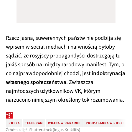
Rzecz jasna, suwerennych państw nie podbija się
wpisem w social mediach i naiwnością byłoby
sądzić, że rosyjscy propagandyści dostrzegają tu
jakiś sposób na międzynarodowy manifest. Tym, o
co najprawdopodobniej chodzi, jest
indoktrynacja
własnego społeczeństwa
. Zwłaszcza
najmłodszych użytkowników VK, którym
narzucono niniejszym określony tok rozumowania.
ROSJA
TELEGRAM
WOJNA W UKRAINIE
PROPAGANDA W ROSJI
V
Źródła zdjęć: Shutterstock (Ingus Kruklitis)