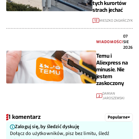
tych kurortów
strach jechać
MIESZKO ZAGAŃCZYK
12
07
WIADOMOŚCI
SIE
2026
Temu i
Aliexpress na
minusie. Nie
jestem
zaskoczony
DAMIAN
2
JAROSZEWSKI
1 komentarz
Popularne
Zaloguj się, by śledzić dyskuję
Dołącz do użytkowników, pisz bez limitu, śledź