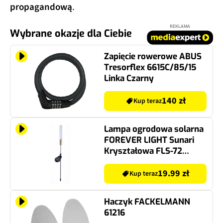
propagandową
.
REKLAMA
Wybrane okazje dla Ciebie
Zapięcie rowerowe ABUS
Tresorflex 6615C/85/15
Linka Czarny
140 zł
Kup teraz
Lampa ogrodowa solarna
FOREVER LIGHT Sunari
Kryształowa FLS-72
RTV100530
19.99 zł
Kup teraz
Haczyk FACKELMANN
61216