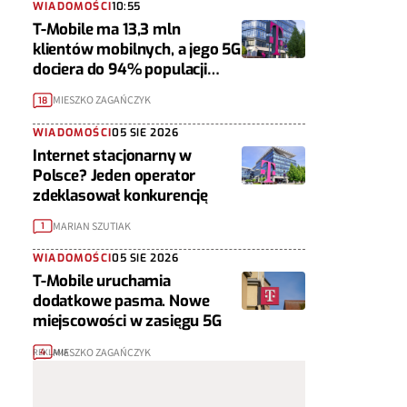
WIADOMOŚCI
10:55
T-Mobile ma 13,3 mln
klientów mobilnych, a jego 5G
dociera do 94% populacji
Polski
MIESZKO ZAGAŃCZYK
18
WIADOMOŚCI
05 SIE 2026
Internet stacjonarny w
Polsce? Jeden operator
zdeklasował konkurencję
MARIAN SZUTIAK
1
WIADOMOŚCI
05 SIE 2026
T-Mobile uruchamia
dodatkowe pasma. Nowe
miejscowości w zasięgu 5G
MIESZKO ZAGAŃCZYK
4