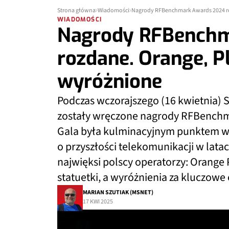
Strona główna
Wiadomości
Nagrody RFBenchmark Awards 2024 roz
WIADOMOŚCI
Nagrody RFBenchm
rozdane. Orange, Pl
wyróżnione
Podczas wczorajszego (16 kwietnia
zostały wręczone nagrody RFBenchma
Gala była kulminacyjnym punktem w
o przyszłości telekomunikacji w lata
najwięksi polscy operatorzy: Orange 
statuetki, a wyróżnienia za kluczowe 
MARIAN SZUTIAK (MSNET)
17 KWI 2025