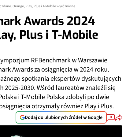
dane. Orange, Play, Plus i T-Mobile wyróżnione
ark Awards 2024
ay, Plus i T-Mobile
) Sympozjum RFBenchmark w Warszawie
rk Awards za osiągnięcia w 2024 roku.
ażnego spotkania ekspertów dyskutujących
ch 2025-2030. Wśród laureatów znaleźli się
Polska i T-Mobile Polska zdobyli po dwie
osiągnięcia otrzymały również Play i Plus.
Dodaj do ulubionych źródeł w Google
8