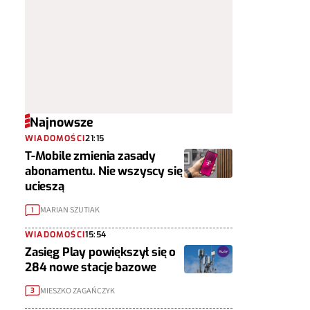
Najnowsze
WIADOMOŚCI
21:15
T-Mobile zmienia zasady
abonamentu. Nie wszyscy się
ucieszą
MARIAN SZUTIAK
1
WIADOMOŚCI
15:54
Zasięg Play powiększył się o
284 nowe stacje bazowe
MIESZKO ZAGAŃCZYK
3