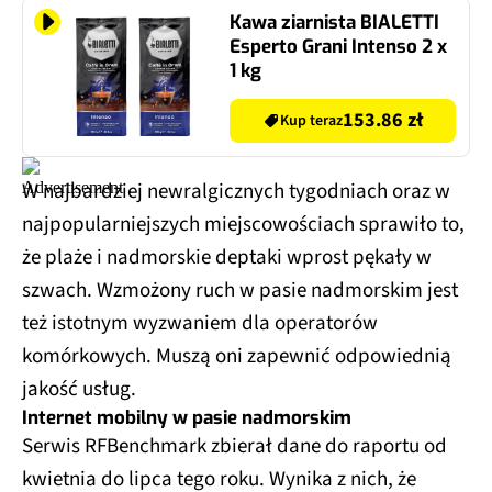
Kawa ziarnista BIALETTI
Esperto Grani Intenso 2 x
1 kg
153.86 zł
Kup teraz
W najbardziej newralgicznych tygodniach oraz w
najpopularniejszych miejscowościach sprawiło to,
że plaże i nadmorskie deptaki wprost pękały w
szwach. Wzmożony ruch w pasie nadmorskim jest
też istotnym wyzwaniem dla operatorów
komórkowych. Muszą oni zapewnić odpowiednią
jakość usług.
Internet mobilny w pasie nadmorskim
Serwis RFBenchmark zbierał dane do raportu od
kwietnia do lipca tego roku. Wynika z nich, że