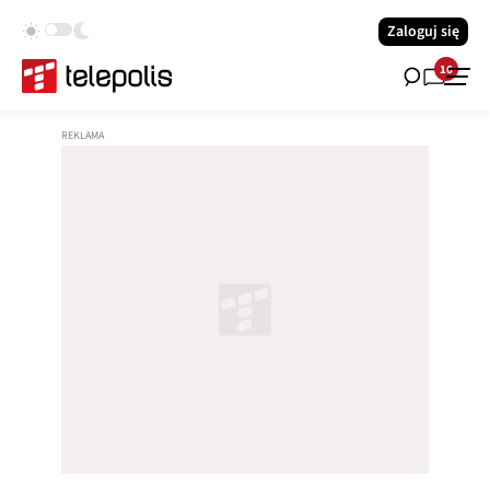
Zaloguj się
16