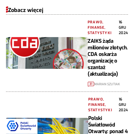
Zobacz więcej
PRAWO,
16
FINANSE,
GRU
STATYSTYKI
2024
ZAIKS żąda
milionów złotych.
CDA oskarża
organizację o
szantaż
(aktualizacja)
MARIAN SZUTIAK
31
PRAWO,
16
FINANSE,
GRU
STATYSTYKI
2024
Polski
Światłowód
Otwarty: ponad 4