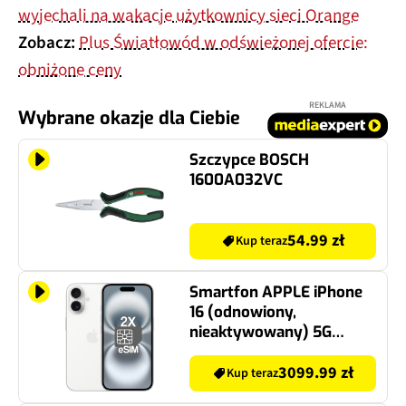
wyjechali na wakacje użytkownicy sieci Orange
Zobacz:
Plus Światłowód w odświeżonej ofercie:
obniżone ceny
REKLAMA
Wybrane okazje dla Ciebie
Szczypce BOSCH
1600A032VC
54.99 zł
Kup teraz
Smartfon APPLE iPhone
16 (odnowiony,
nieaktywowany) 5G
128GB 6.1" Biały (CPO) 2x
eSIM
3099.99 zł
Kup teraz