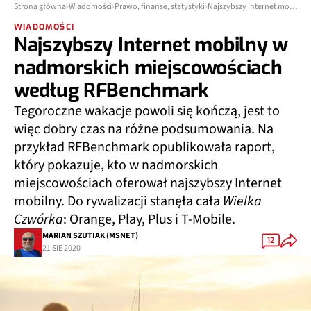
Strona główna
Wiadomości
Prawo, finanse, statystyki
Najszybszy Internet mobilny w nadmorskich miejscowościach według RFBenchmark
WIADOMOŚCI
Najszybszy Internet mobilny w
nadmorskich miejscowościach
według RFBenchmark
Tegoroczne wakacje powoli się kończą, jest to
więc dobry czas na różne podsumowania. Na
przykład RFBenchmark opublikowała raport,
który pokazuje, kto w nadmorskich
miejscowościach oferował najszybszy Internet
mobilny. Do rywalizacji stanęła cała
Wielka
Czwórka
: Orange, Play, Plus i T-Mobile.
MARIAN SZUTIAK (MSNET)
12
21 SIE 2020