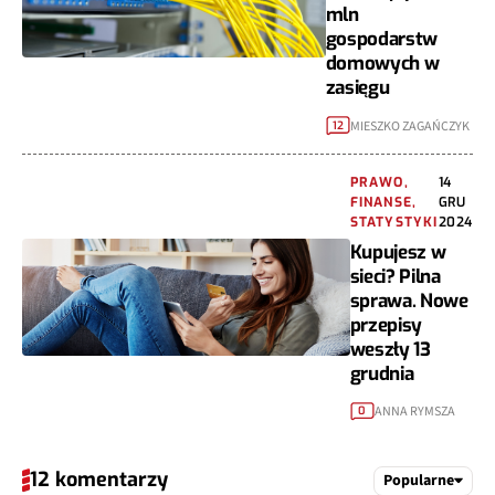
mln
gospodarstw
domowych w
zasięgu
MIESZKO ZAGAŃCZYK
12
PRAWO,
14
FINANSE,
GRU
STATYSTYKI
2024
Kupujesz w
sieci? Pilna
sprawa. Nowe
przepisy
weszły 13
grudnia
ANNA RYMSZA
0
12 komentarzy
Popularne