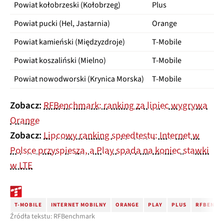
Powiat kołobrzeski (Kołobrzeg)
Plus
Powiat pucki (Hel, Jastarnia)
Orange
Powiat kamieński (Międzyzdroje)
T-Mobile
Powiat koszaliński (Mielno)
T-Mobile
Powiat nowodworski (Krynica Morska)
T-Mobile
Zobacz:
RFBenchmark: ranking za lipiec wygrywa
Orange
Zobacz:
Lipcowy ranking speedtestu: Internet w
Polsce przyspiesza, a Play spada na koniec stawki
w LTE
T-MOBILE
INTERNET MOBILNY
ORANGE
PLAY
PLUS
RFBENCH
Źródła tekstu: RFBenchmark