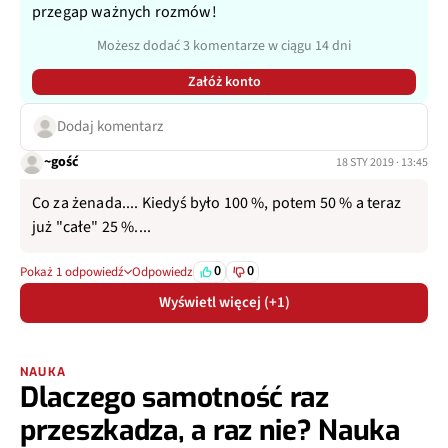
przegap ważnych rozmów!
Możesz dodać 3 komentarze w ciągu 14 dni
Załóż konto
Dodaj komentarz
~gość
18 STY 2019 · 13:45
Co za żenada.... Kiedyś było 100 %, potem 50 % a teraz
już "całe" 25 %....
0
0
Pokaż 1 odpowiedź
Odpowiedz
Wyświetl więcej (+1)
NAUKA
Dlaczego samotność raz
przeszkadza, a raz nie? Nauka