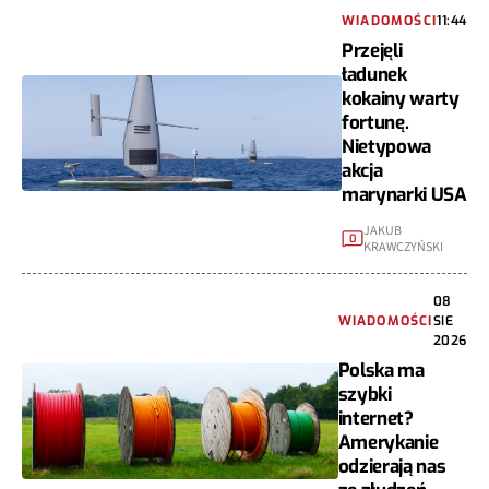
WIADOMOŚCI
11:44
Przejęli
ładunek
kokainy warty
fortunę.
Nietypowa
akcja
marynarki USA
JAKUB
0
KRAWCZYŃSKI
08
WIADOMOŚCI
SIE
2026
Polska ma
szybki
internet?
Amerykanie
odzierają nas