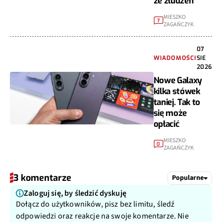
ze złudzeń
MIESZKO
7
ZAGAŃCZYK
07
WIADOMOŚCI
SIE
2026
Nowe Galaxy
kilka stówek
taniej. Tak to
się może
opłacić
MIESZKO
0
ZAGAŃCZYK
3 komentarze
Popularne
Zaloguj się, by śledzić dyskuję
Dołącz do użytkowników, pisz bez limitu, śledź
odpowiedzi oraz reakcje na swoje komentarze. Nie