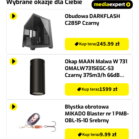
Wybrane okazje dla Ciebie
Obudowa DARKFLASH
C285P Czarny
245.99 zł
Kup teraz
Okap MAAN Malwa W 731
OMALW731SEGC-S3
Czarny 375m3/h 66dB
klasa B
1599 zł
Kup teraz
Błystka obrotowa
MIKADO Blaster nr 1 PMB-
OBL-1S-10 Srebrny
9.99 zł
Kup teraz