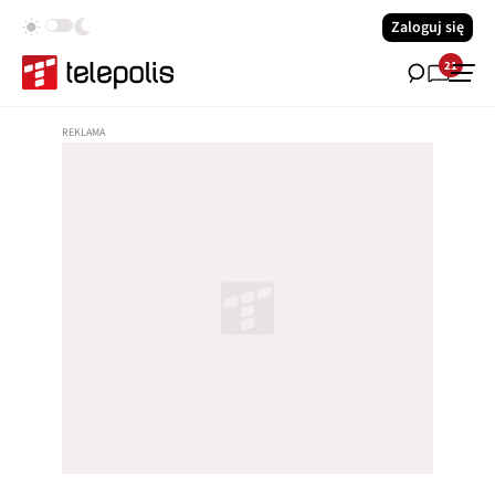
Zaloguj się
21