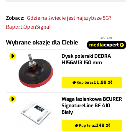
Zobacz:
Gdzie na świecie jest najszybsze 5G?
Raport OpenSignal
REKLAMA
Wybrane okazje dla Ciebie
Dysk polerski DEDRA
H15GM13 150 mm
11.99 zł
Kup teraz
Waga łazienkowa BEURER
SignatureLine BF 410
Biały
149 zł
Kup teraz