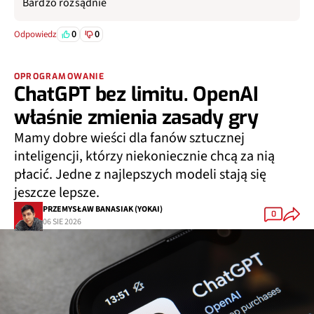
Bardzo rozsądnie
0
0
Odpowiedz
OPROGRAMOWANIE
ChatGPT bez limitu. OpenAI
właśnie zmienia zasady gry
Mamy dobre wieści dla fanów sztucznej
inteligencji, którzy niekoniecznie chcą za nią
płacić. Jedne z najlepszych modeli stają się
jeszcze lepsze.
PRZEMYSŁAW BANASIAK (YOKAI)
0
06 SIE 2026