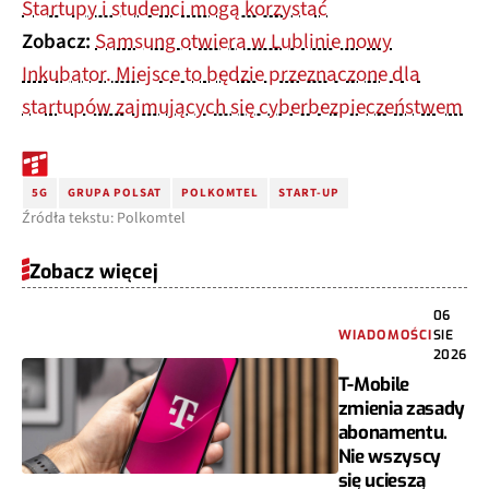
Startupy i studenci mogą korzystać
Zobacz:
Samsung otwiera w Lublinie nowy
Inkubator. Miejsce to będzie przeznaczone dla
startupów zajmujących się cyberbezpieczeństwem
5G
GRUPA POLSAT
POLKOMTEL
START-UP
Źródła tekstu: Polkomtel
Zobacz więcej
06
WIADOMOŚCI
SIE
2026
T-Mobile
zmienia zasady
abonamentu.
Nie wszyscy
się ucieszą