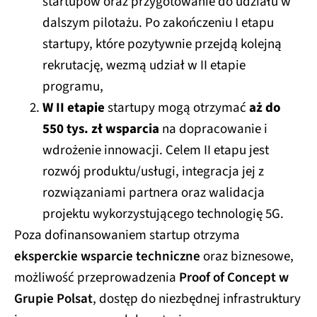
startupów oraz przygotowanie do udziału w
dalszym pilotażu. Po zakończeniu I etapu
startupy, które pozytywnie przejdą kolejną
rekrutację, wezmą udział w II etapie
programu,
W II etapie
startupy mogą otrzymać
aż do
550 tys. zł wsparcia
na dopracowanie i
wdrożenie innowacji. Celem II etapu jest
rozwój produktu/usługi, integracja jej z
rozwiązaniami partnera oraz walidacja
projektu wykorzystującego technologię 5G.
Poza dofinansowaniem startup otrzyma
eksperckie wsparcie techniczne
oraz biznesowe,
możliwość przeprowadzenia
Proof of Concept w
Grupie Polsat
, dostęp do niezbędnej infrastruktury