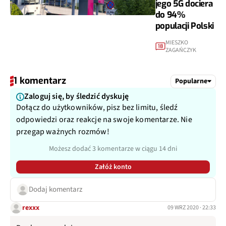
jego 5G dociera
do 94%
populacji Polski
MIESZKO
18
ZAGAŃCZYK
1 komentarz
Popularne
Zaloguj się, by śledzić dyskuję
Dołącz do użytkowników, pisz bez limitu, śledź
odpowiedzi oraz reakcje na swoje komentarze. Nie
przegap ważnych rozmów!
Możesz dodać 3 komentarze w ciągu 14 dni
Załóż konto
Dodaj komentarz
rexxx
09 WRZ 2020 · 22:33