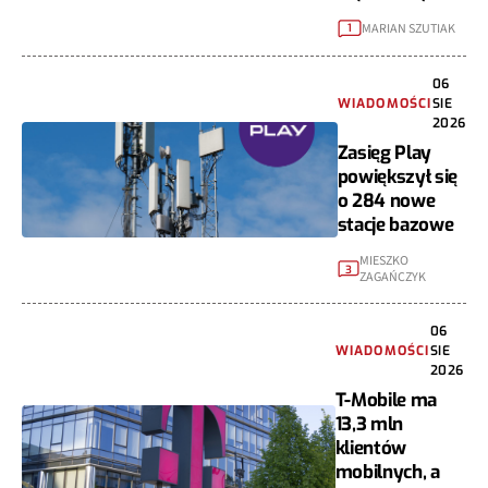
MARIAN SZUTIAK
1
06
WIADOMOŚCI
SIE
2026
Zasięg Play
powiększył się
o 284 nowe
stacje bazowe
MIESZKO
3
ZAGAŃCZYK
06
WIADOMOŚCI
SIE
2026
T-Mobile ma
13,3 mln
klientów
mobilnych, a