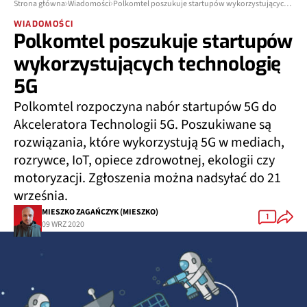
Strona główna
Wiadomości
Polkomtel poszukuje startupów wykorzystujących technologię 5G
WIADOMOŚCI
Polkomtel poszukuje startupów
wykorzystujących technologię
5G
Polkomtel rozpoczyna nabór startupów 5G do
Akceleratora Technologii 5G. Poszukiwane są
rozwiązania, które wykorzystują 5G w mediach,
rozrywce, IoT, opiece zdrowotnej, ekologii czy
motoryzacji. Zgłoszenia można nadsyłać do 21
września.
MIESZKO ZAGAŃCZYK (MIESZKO)
1
09 WRZ 2020