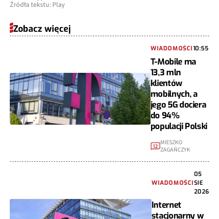
Źródła tekstu: Play
Zobacz więcej
WIADOMOŚCI
10:55
T-Mobile ma
13,3 mln
klientów
mobilnych, a
jego 5G dociera
do 94%
populacji Polski
MIESZKO
12
ZAGAŃCZYK
05
WIADOMOŚCI
SIE
2026
Internet
stacjonarny w