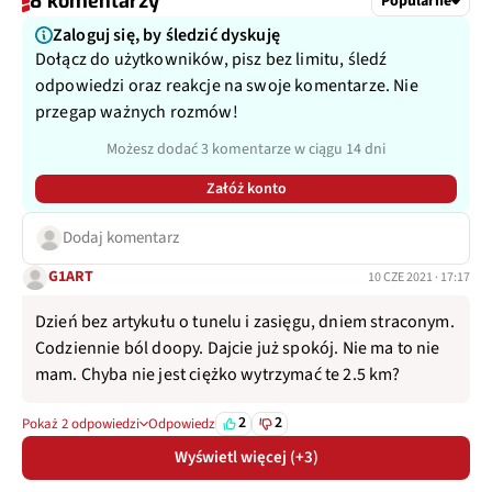
8 komentarzy
Popularne
Zaloguj się, by śledzić dyskuję
Dołącz do użytkowników, pisz bez limitu, śledź
odpowiedzi oraz reakcje na swoje komentarze. Nie
przegap ważnych rozmów!
Możesz dodać 3 komentarze w ciągu 14 dni
Załóż konto
Dodaj komentarz
G1ART
10 CZE 2021 · 17:17
Dzień bez artykułu o tunelu i zasięgu, dniem straconym.
Codziennie ból doopy. Dajcie już spokój. Nie ma to nie
mam. Chyba nie jest ciężko wytrzymać te 2.5 km?
2
2
Pokaż 2 odpowiedzi
Odpowiedz
Wyświetl więcej (+3)