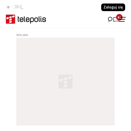
Zaloguj się
41