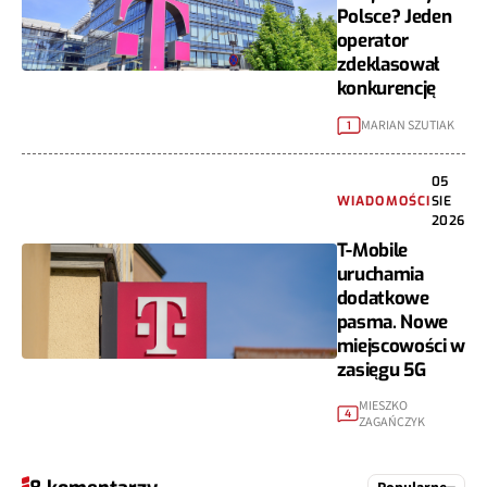
Polsce? Jeden
operator
zdeklasował
konkurencję
MARIAN SZUTIAK
1
05
WIADOMOŚCI
SIE
2026
T-Mobile
uruchamia
dodatkowe
pasma. Nowe
miejscowości w
zasięgu 5G
MIESZKO
4
ZAGAŃCZYK