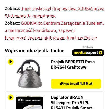
Zobacz:
Tunel zaskoczył drogowców. GDDKiA przez
5 lat zwodziła operatorów
Zobacz:
GDDKiA: to Centrum Zarządzania Tunelem,
a nie łączność komórkowa, zapewni
bezpieczeństwo w najdłuższym tunelu w Polsce
REKLAMA
Wybrane okazje dla Ciebie
Czajnik BERRETTI Rosa
BR-7641 Grafitowy
94.99 zł
Kup teraz
Depilator BRAUN
Silk·expert Pro 5 IPL
PL5431 Czujnik Smart