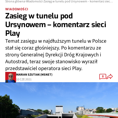
Strona główna
Wiadomości
Zasięg w tunelu pod Ursynowem – komentarz sieci Play
WIADOMOŚCI
Zasięg w tunelu pod
Ursynowem – komentarz sieci
Play
Temat zasięgu w najdłuższym tunelu w Polsce
stał się coraz głośniejszy. Po komentarzu ze
strony Generalnej Dyrekcji Dróg Krajowych i
Autostrad, teraz swoje stanowisko wyraził
przedstawiciel operatora sieci Play.
MARIAN SZUTIAK (MSNET)
8
10 CZE 2021