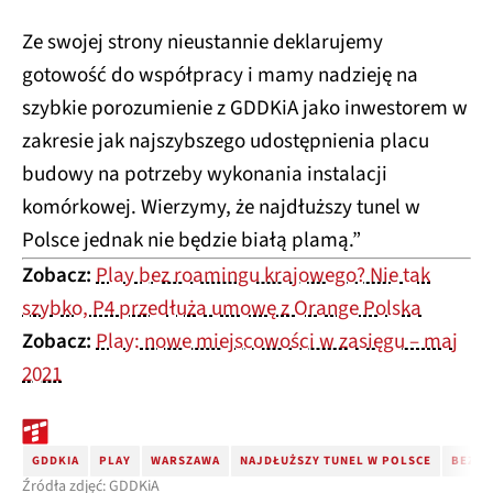
Ze swojej strony nieustannie deklarujemy
gotowość do współpracy i mamy nadzieję na
szybkie porozumienie z GDDKiA jako inwestorem w
zakresie jak najszybszego udostępnienia placu
budowy na potrzeby wykonania instalacji
komórkowej. Wierzymy, że najdłuższy tunel w
Polsce jednak nie będzie białą plamą.
”
Zobacz:
Play bez roamingu krajowego? Nie tak
szybko, P4 przedłuża umowę z Orange Polska
Zobacz:
Play: nowe miejscowości w zasięgu – maj
2021
GDDKIA
PLAY
WARSZAWA
NAJDŁUŻSZY TUNEL W POLSCE
BEZPI
Źródła zdjęć: GDDKiA