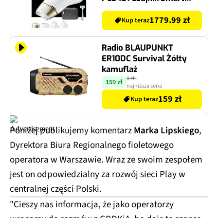
SkinProtect
1779.99 zł
Kup teraz
Radio BLAUPUNKT
ER10DC Survival Żółty
kamuflaż
0 zł
-
159 zł
najniższa cena
159 zł
Kup teraz
Poniżej publikujemy komentarz
Marka Lipskiego
,
Dyrektora Biura Regionalnego fioletowego
operatora w Warszawie. Wraz ze swoim zespołem
jest on odpowiedzialny za rozwój sieci Play w
centralnej części Polski.
"Cieszy nas informacja, że jako operatorzy