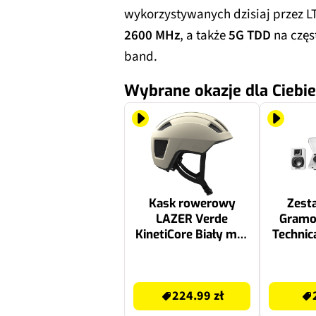
wykorzystywanych dzisiaj przez L
2600 MHz
, a także
5G TDD
na częs
band.
Wybrane okazje dla Ciebie
Kask rowerowy
Zest
LAZER Verde
Gramo
KinetiCore Biały mat
Technic
Miejski (rozmiar
Aktyw
M/L)
Pod
524.7 zł
2048 zł
Audio-T
224.99 zł
SP3 X 