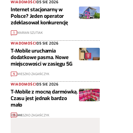
WIADOMOŚCI
05 SIE 2026
Internet stacjonarny w
Polsce? Jeden operator
zdeklasował konkurencję
MARIAN SZUTIAK
1
WIADOMOŚCI
05 SIE 2026
T-Mobile uruchamia
dodatkowe pasma. Nowe
miejscowości w zasięgu 5G
MIESZKO ZAGAŃCZYK
4
WIADOMOŚCI
05 SIE 2026
T-Mobile z mocną darmówką.
Czasu jest jednak bardzo
mało
MIESZKO ZAGAŃCZYK
15