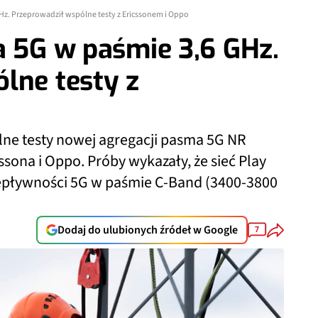
GHz. Przeprowadził wspólne testy z Ericssonem i Oppo
a 5G w paśmie 3,6 GHz.
lne testy z
ne testy nowej agregacji pasma 5G NR
sona i Oppo. Próby wykazały, że sieć Play
zepływności 5G w paśmie C-Band (3400-3800
Dodaj do ulubionych źródeł w Google
7