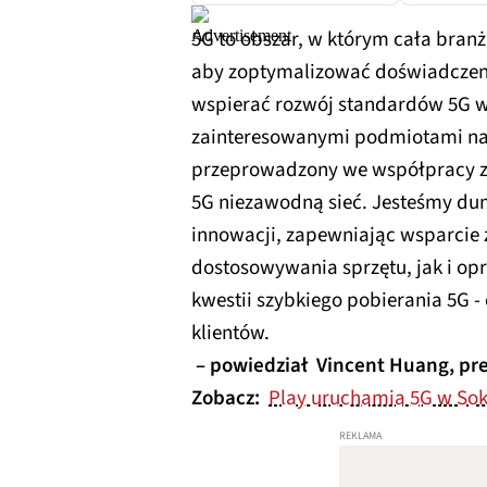
5G to obszar, w którym cała bra
aby zoptymalizować doświadczeni
wspierać rozwój standardów 5G w
zainteresowanymi podmiotami na 
przeprowadzony we współpracy z 
5G niezawodną sieć. Jesteśmy dum
innowacji, zapewniając wsparcie 
dostosowywania sprzętu, jak i o
kwestii szybkiego pobierania 5G 
klientów.
– powiedział Vincent Huang, pr
Zobacz:
Play uruchamia 5G w So