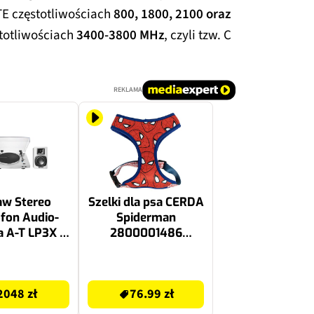
TE częstotliwościach
800, 1800, 2100 oraz
totliwościach
3400-3800 MHz
, czyli tzw. C
REKLAMA
aw Stereo
Szelki dla psa CERDA
fon Audio-
Spiderman
a A-T LP3X +
2800001486
ne Kolumny
XXS/XS Czerwony
stawkowe
76.99 zł
echnica A-T
2048 zł
76.99 zł
BIAŁY+BIAŁY