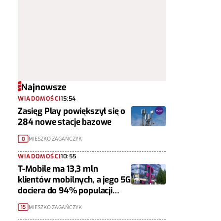
Najnowsze
WIADOMOŚCI
15:54
Zasięg Play powiększył się o
284 nowe stacje bazowe
MIESZKO ZAGAŃCZYK
0
WIADOMOŚCI
10:55
T-Mobile ma 13,3 mln
klientów mobilnych, a jego 5G
dociera do 94% populacji
Polski
MIESZKO ZAGAŃCZYK
15