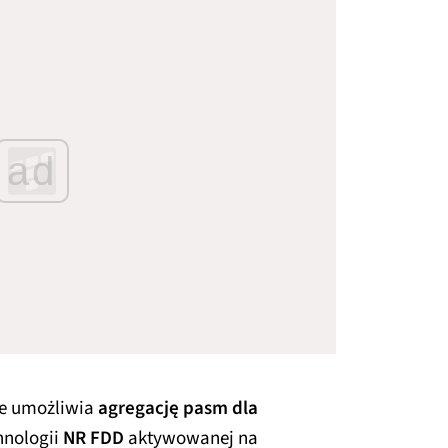
ad
ie umożliwia
agregację pasm dla
hnologii
NR FDD
aktywowanej na