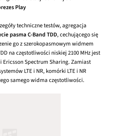
rezes Play
czegóły techniczne testów, agregacja
ycie pasma C-Band TDD
, cechującego się
czenie go z szerokopasmowym widmem
FDD na częstotliwości niskiej 2100 MHz jest
i Ericsson Spectrum Sharing. Zamiast
 systemów LTE i NR, komórki LTE i NR
tego samego widma częstotliwości.