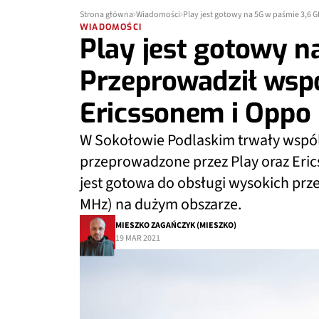
Strona główna
Wiadomości
Play jest gotowy na 5G w paśmie 3,6 
WIADOMOŚCI
Play jest gotowy n
Przeprowadził wspó
Ericssonem i Oppo
W Sokołowie Podlaskim trwały wspól
przeprowadzone przez Play oraz Erics
jest gotowa do obsługi wysokich pr
MHz) na dużym obszarze.
MIESZKO ZAGAŃCZYK (MIESZKO)
19 MAR 2021